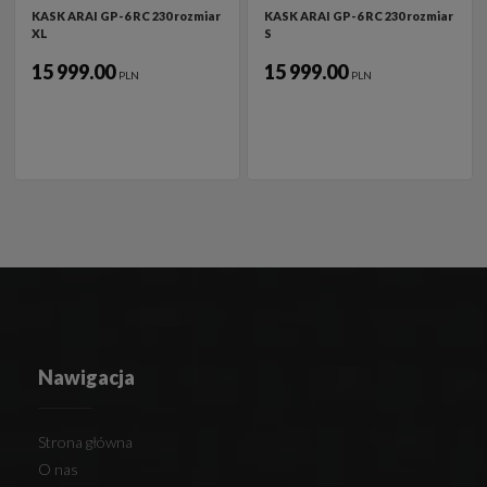
KASK ARAI GP-6 RC 230 rozmiar
KASK ARAI GP-6 RC 230 rozmiar
XL
S
15 999.00
15 999.00
PLN
PLN
Nawigacja
Strona główna
O nas