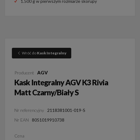
1.500 g w pierwszym rozmiarze skorupy
Wróć do
Kask Integralny
AGV
Producent
Kask Integralny AGV K3 Rivia
Matt Czarny/Biały S
Nr referencyjny
2118381001-019-S
Nr EAN
8051019910738
Cena