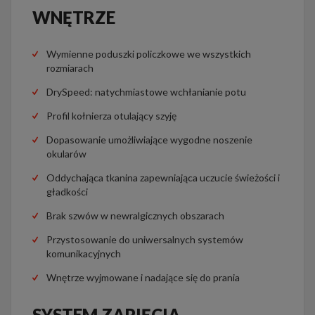
WNĘTRZE
Wymienne poduszki policzkowe we wszystkich
rozmiarach
DrySpeed: natychmiastowe wchłanianie potu
Profil kołnierza otulający szyję
Dopasowanie umożliwiające wygodne noszenie
okularów
Oddychająca tkanina zapewniająca uczucie świeżości i
gładkości
Brak szwów w newralgicznych obszarach
Przystosowanie do uniwersalnych systemów
komunikacyjnych
Wnętrze wyjmowane i nadające się do prania
SYSTEM ZAPIĘCIA