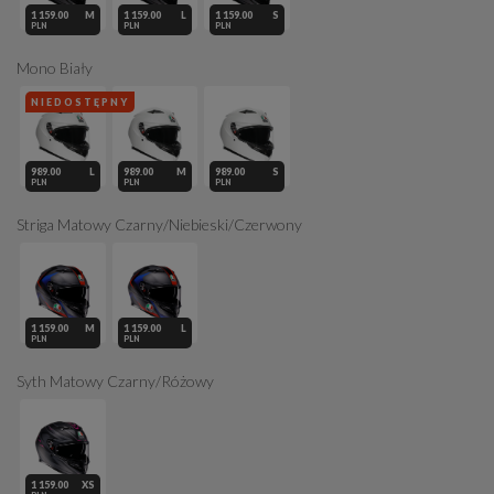
1 159.00
M
1 159.00
L
1 159.00
S
PLN
PLN
PLN
Mono Biały
NIEDOSTĘPNY
989.00
L
989.00
M
989.00
S
PLN
PLN
PLN
Striga Matowy Czarny/Niebieski/Czerwony
1 159.00
M
1 159.00
L
PLN
PLN
Syth Matowy Czarny/Różowy
1 159.00
XS