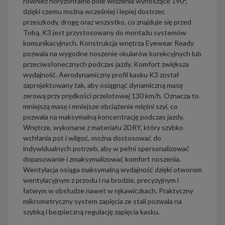
również horyzontalne pole widzenia wynoszące 190°,
dzięki czemu można wcześniej i lepiej dostrzec
przeszkody, drogę oraz wszystko, co znajduje się przed
Tobą. K3 jest przystosowany do montażu systemów
komunikacyjnych. Konstrukcja wnętrza Eyewear Ready
pozwala na wygodne noszenie okularów korekcyjnych lub
przeciwsłonecznych podczas jazdy. Komfort zwiększa
wydajność. Aerodynamiczny profil kasku K3 został
zaprojektowany tak, aby osiągnąć dynamiczną masę
zerową przy prędkości przelotowej 130 km/h. Oznacza to
mniejszą masę i mniejsze obciążenie mięśni szyi, co
pozwala na maksymalną koncentrację podczas jazdy.
Wnętrze, wykonane z materiału 2DRY, który szybko
wchłania pot i wilgoć, można dostosować do
indywidualnych potrzeb, aby w pełni spersonalizować
dopasowanie i zmaksymalizować komfort noszenia.
Wentylacja osiąga maksymalną wydajność dzięki otworom
wentylacyjnym z przodu i na brodzie, precyzyjnym i
łatwym w obsłudze nawet w rękawiczkach. Praktyczny
mikrometryczny system zapięcia ze stali pozwala na
szybką i bezpieczną regulację zapięcia kasku.