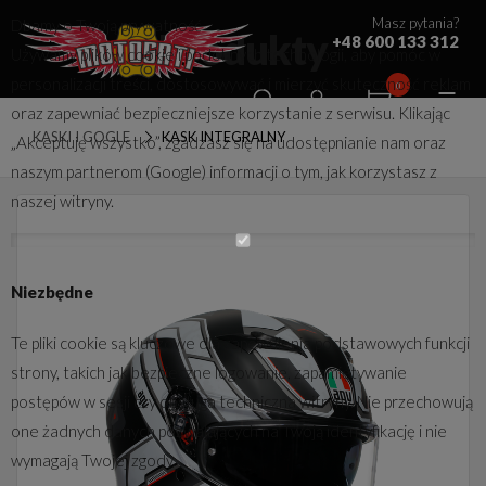
Masz pytania?
Dbamy o Twoją prywatność
Produkty
+48 600 133 312
Używamy plików cookie i podobnych technologii, aby pomóc w
personalizacji treści, dostosowywać i mierzyć skuteczność reklam
0
oraz zapewniać bezpieczniejsze korzystanie z serwisu. Klikając
KASKI I GOGLE
KASK INTEGRALNY
„Akceptuję wszystko”, zgadzasz się na udostępnianie nam oraz
naszym partnerom (Google) informacji o tym, jak korzystasz z
naszej witryny.
Niezbędne
Te pliki cookie są kluczowe dla zapewnienia podstawowych funkcji
strony, takich jak bezpieczne logowanie, zapamiętywanie
postępów w sesji czy obsługa techniczna witryny. Nie przechowują
one żadnych danych pozwalających na Twoją identyfikację i nie
wymagają Twojej zgody.