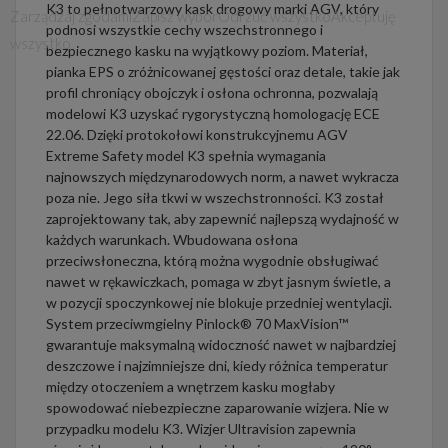
K3 to pełnotwarzowy kask drogowy marki AGV, który
Zarządzaj zgodami
Zapisz wybór
Odrzuć wszystko
Akceptuję
podnosi wszystkie cechy wszechstronnego i
wszystko
bezpiecznego kasku na wyjątkowy poziom. Materiał,
pianka EPS o zróżnicowanej gęstości oraz detale, takie jak
profil chroniący obojczyk i osłona ochronna, pozwalają
modelowi K3 uzyskać rygorystyczną homologację ECE
22.06. Dzięki protokołowi konstrukcyjnemu AGV
Extreme Safety model K3 spełnia wymagania
najnowszych międzynarodowych norm, a nawet wykracza
poza nie. Jego siła tkwi w wszechstronności. K3 został
zaprojektowany tak, aby zapewnić najlepszą wydajność w
każdych warunkach. Wbudowana osłona
przeciwsłoneczna, którą można wygodnie obsługiwać
nawet w rękawiczkach, pomaga w zbyt jasnym świetle, a
w pozycji spoczynkowej nie blokuje przedniej wentylacji.
System przeciwmgielny Pinlock® 70 MaxVision™
gwarantuje maksymalną widoczność nawet w najbardziej
deszczowe i najzimniejsze dni, kiedy różnica temperatur
między otoczeniem a wnętrzem kasku mogłaby
spowodować niebezpieczne zaparowanie wizjera. Nie w
przypadku modelu K3. Wizjer Ultravision zapewnia