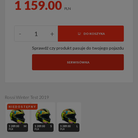
1 159.00
PLN
-
+
DO KOSZYKA
Sprawdź czy produkt pasuje do twojego pojazdu
SERWISÓWKA
Rossi Winter Test 2019
NIEDOSTĘPNY
1 289.00
M
1 289.00
S
1 289.00
L
PLN
PLN
PLN