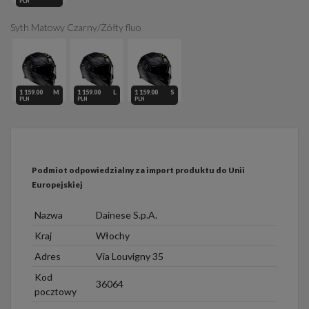
PLN
Syth Matowy Czarny/Żółty fluo
1 159.00
M
1 159.00
L
1 159.00
S
PLN
PLN
PLN
Podmiot odpowiedzialny za import produktu do Unii
Europejskiej
Nazwa
Dainese S.p.A.
Kraj
Włochy
Adres
Via Louvigny 35
Kod
36064
pocztowy