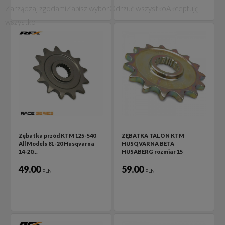
Zarządzaj zgodami
Zapisz wybór
Odrzuć wszystko
Akceptuję
wszystko
Zębatka przód KTM 125-540
ZĘBATKA TALON KTM
All Models 81-20 Husqvarna
HUSQVARNA BETA
14-20…
HUSABERG rozmiar 15
49.00
59.00
PLN
PLN