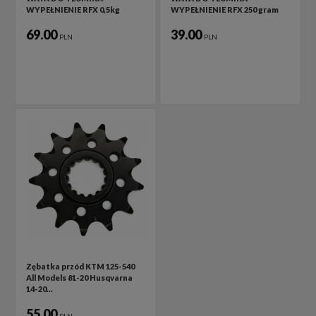
WYPEŁNIENIE RFX 0,5kg
WYPEŁNIENIE RFX 250 gram
69.00
39.00
PLN
PLN
Zębatka przód KTM 125-540
All Models 81-20 Husqvarna
14-20…
55.00