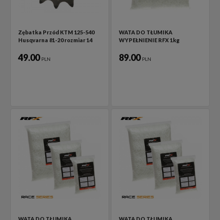
Zębatka Przód KTM 125-540
WATA DO TŁUMIKA
Husqvarna 81-20 rozmiar 14
WYPEŁNIENIE RFX 1kg
49.00
89.00
PLN
PLN
WATA DO TŁUMIKA
WATA DO TŁUMIKA