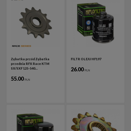
Zębatka przód Zębatka
FILTR OLEJU HF197
przednia RFX Race KTM
26.00
SX/SXF 125-540…
PLN
55.00
PLN