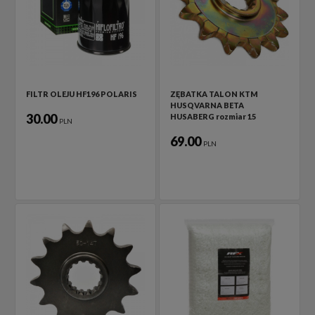
FILTR OLEJU HF196 POLARIS
ZĘBATKA TALON KTM
HUSQVARNA BETA
30.00
HUSABERG rozmiar 15
PLN
69.00
PLN