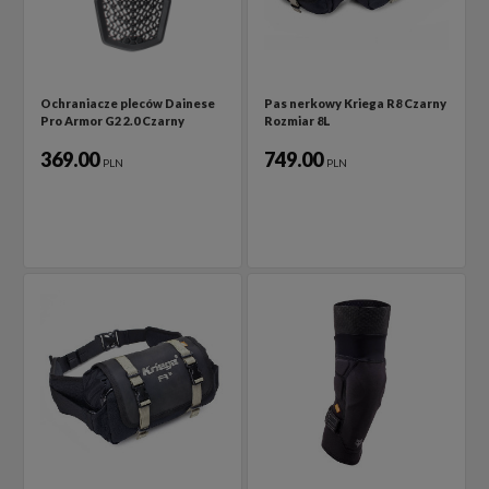
Ochraniacze pleców Dainese
Pas nerkowy Kriega R8 Czarny
Pro Armor G2 2.0 Czarny
Rozmiar 8L
369.00
749.00
PLN
PLN