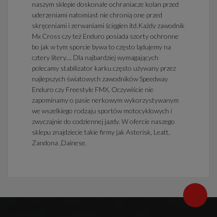
naszym sklepie doskonałe ochraniacze kolan przed
uderzeniami natomiast nie chronią one przed
skręceniami i zerwaniami ścięgien itd.Każdy zawodnik
Mx Cross czy też Enduro posiada szorty ochronne
bo jak w tym sporcie bywa to często lądujemy na
cztery litery.... Dla najbardziej wymagających
polecamy stabilizator karku często używany przez
najlepszych światowych zawodników Speedway
Enduro czy Freestyle FMX. Oczywiście nie
zapominamy o pasie nerkowym wykorzystywanym
we wszelkiego rodzaju sportów motocyklowych i
zwyczajnie do codziennej jazdy. W ofercie naszego
sklepu znajdziecie takie firmy jak Asterisk, Leatt,
Zandona ,Dainese.