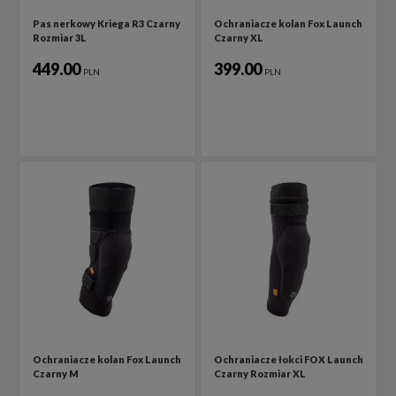
Pas nerkowy Kriega R3 Czarny
Ochraniacze kolan Fox Launch
Rozmiar 3L
Czarny XL
449.00
399.00
PLN
PLN
Ochraniacze kolan Fox Launch
Ochraniacze łokci FOX Launch
Czarny M
Czarny Rozmiar XL