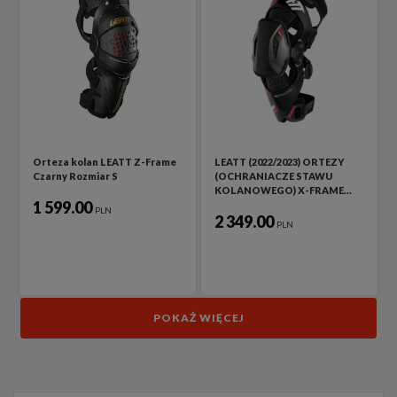
Orteza kolan LEATT Z-Frame
LEATT (2022/2023) ORTEZY
Czarny Rozmiar S
(OCHRANIACZE STAWU
KOLANOWEGO) X-FRAME…
1 599.00
PLN
2 349.00
PLN
POKAŻ WIĘCEJ