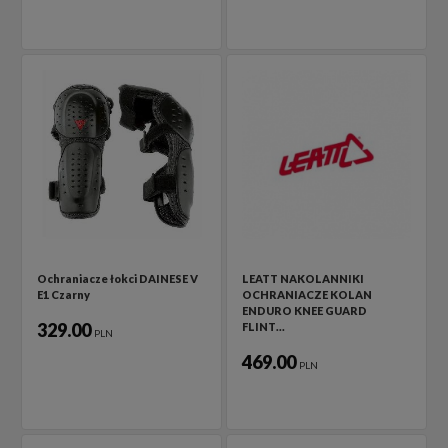
Ochraniacze łokci DAINESE V
LEATT NAKOLANNIKI
E1 Czarny
OCHRANIACZE KOLAN
ENDURO KNEE GUARD
329.00
FLINT…
PLN
469.00
PLN