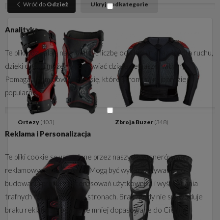
Wróć do
Odzież
Ukryj podkategorie
Analityka
Te pliki pozwalają nam mierzyć liczbę odwiedzin oraz źródła ruchu,
dzięki czemu możemy poprawiać działanie naszej witryny.
Pomagają nam dowiedzieć się, które strony są najbardziej
popularne.
Ortezy
(103)
Zbroja Buzer
(348)
Reklama i Personalizacja
Te pliki cookie są ustawiane przez naszych partnerów
reklamowych (np. Google). Mogą być wykorzystywane do
budowania profilu zainteresowań użytkownika i wyświetlania
trafnych reklam na innych stronach. Brak zgody nie spowoduje
braku reklam, ale będą one mniej dopasowane do Ciebie.