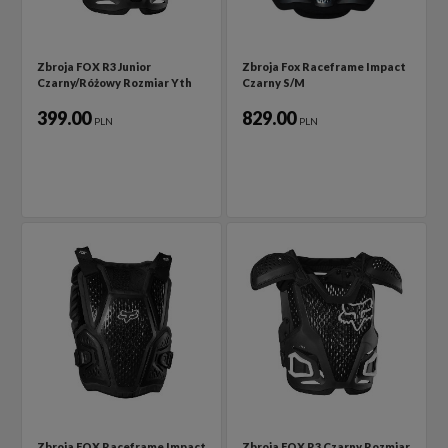
Zbroja FOX R3 Junior
Zbroja Fox Raceframe Impact
Czarny/Różowy Rozmiar Yth
Czarny S/M
399.00
829.00
PLN
PLN
Zbroja FOX Raceframe Impact
Zbroja FOX R3 Czarny Rozmiar