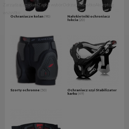
Zarządzaj zgodami
Zapisz wybór
Odrzuć wszystko
Akceptuję
wszystko
Ochraniacze kolan
(90)
Nałokietniki ochroniacz
łokcia
(20)
Szorty ochronne
(50)
Ochraniacz szyi Stabilizator
karku
(49)