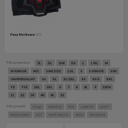
Pasy Nerkowe
(27)
Filtruj rozmiary:
3L
DL
DM
DS
L
L/XL
M
M JUNIOR
M/L
ONE SIZE
1.5L
S
S JUNIOR
S/M
UNIWERSALNY
Un
XL
XL/2XL
XS
XS/S
XXL
YS
Yth
2XL
3XL
6
7
8
8L
9
10/14
11
12
39
40
41
52
Filtruj marki:
Kriega
DAINESE
FOX
GARETH
LEATT
REBELHORN
RST
SHOT RACING
SPIDI
ZANDONA