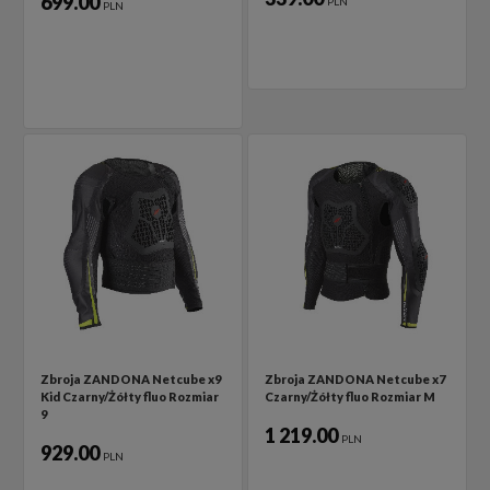
699.00
PLN
PLN
Zbroja ZANDONA Netcube x9
Zbroja ZANDONA Netcube x7
Kid Czarny/Żółty fluo Rozmiar
Czarny/Żółty fluo Rozmiar M
9
1 219.00
PLN
929.00
PLN