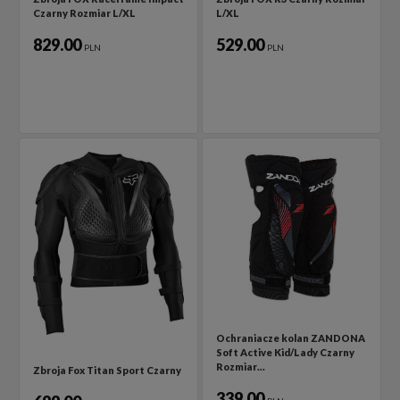
Czarny Rozmiar L/XL
L/XL
829.00
529.00
PLN
PLN
Ochraniacze kolan ZANDONA
Soft Active Kid/Lady Czarny
Rozmiar…
Zbroja Fox Titan Sport Czarny
339.00