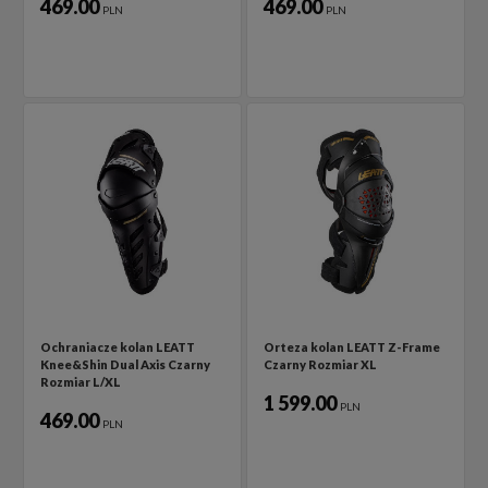
469.00
469.00
PLN
PLN
Ochraniacze kolan LEATT
Orteza kolan LEATT Z-Frame
Knee&Shin Dual Axis Czarny
Czarny Rozmiar XL
Rozmiar L/XL
1 599.00
PLN
469.00
PLN