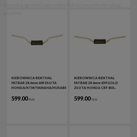
Zarządzaj zgodami
Zapisz wybór
Odrzuć wszystko
Akceptuję
wszystko
KIEROWNICA RENTHAL
KIEROWNICA RENTHAL
FATBAR 28.6mm 609 ZŁOTA
FATBAR 28.6mm 839 GOLD
HONDA/KTM/YAMAHA/HUSABERG/GAS…
ZŁOTA HONDA CRF 450…
599.00
599.00
PLN
PLN