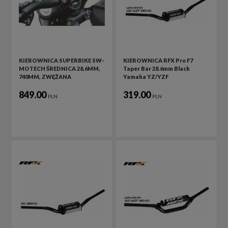
KIEROWNICA SUPERBIKE SW-
KIEROWNICA RFX Pro F7
MOTECH ŚREDNICA 28,6MM,
Taper Bar 28.6mm Black
740MM, ZWĘŻANA
Yamaha YZ/YZF
849.00
319.00
PLN
PLN