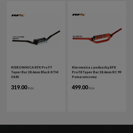
KIEROWNICA RFX Pro F7
Kierownica z poduszką RFX
Taper Bar 28.6mm Black KTM
Pro F8 Taper Bar 28.6mm RC 99
SX85
Pomarańczowy
319.00
499.00
PLN
PLN