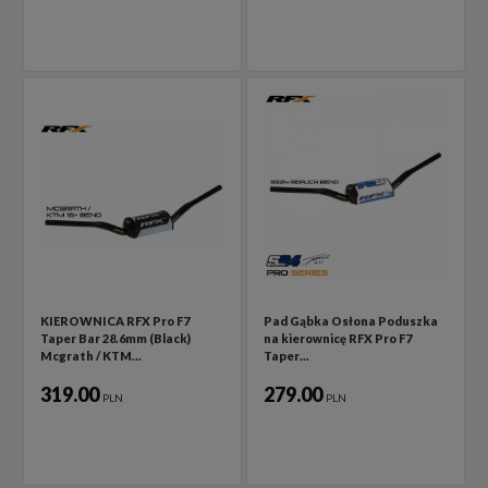
KIEROWNICA RFX Pro F7
Pad Gąbka Osłona Poduszka
Taper Bar 28.6mm (Black)
na kierownicę RFX Pro F7
Mcgrath / KTM…
Taper…
319.00
279.00
PLN
PLN