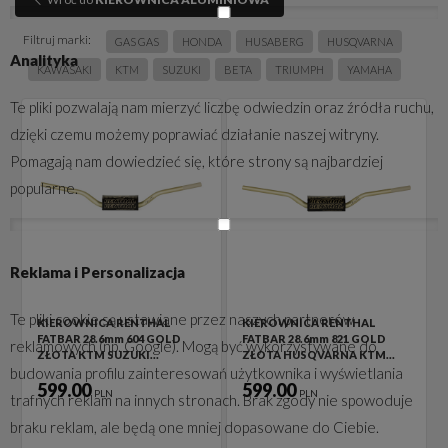
Filtruj marki:
GAS GAS
HONDA
HUSABERG
HUSQVARNA
Analityka
KAWASAKI
KTM
SUZUKI
BETA
TRIUMPH
YAMAHA
Te pliki pozwalają nam mierzyć liczbę odwiedzin oraz źródła ruchu,
dzięki czemu możemy poprawiać działanie naszej witryny.
Pomagają nam dowiedzieć się, które strony są najbardziej
popularne.
Reklama i Personalizacja
Te pliki cookie są ustawiane przez naszych partnerów
KIEROWNICA RENTHAL
KIEROWNICA RENTHAL
FATBAR 28.6mm 604 GOLD
FATBAR 28.6mm 821 GOLD
reklamowych (np. Google). Mogą być wykorzystywane do
ZŁOTA KTM SUZUKI…
ZŁOTA HUSQVARNA KTM…
budowania profilu zainteresowań użytkownika i wyświetlania
599.00
599.00
PLN
PLN
trafnych reklam na innych stronach. Brak zgody nie spowoduje
braku reklam, ale będą one mniej dopasowane do Ciebie.