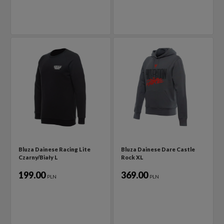
Bluza Dainese Racing Lite
Bluza Dainese Dare Castle
Czarny/Biały L
Rock XL
199.00
369.00
PLN
PLN