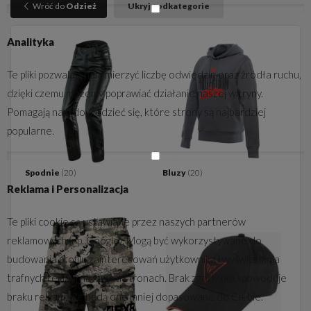
Wróć do
Odzież
Ukryj podkategorie
Analityka
Te pliki pozwalają nam mierzyć liczbę odwiedzin oraz źródła ruchu,
dzięki czemu możemy poprawiać działanie naszej witryny.
Pomagają nam dowiedzieć się, które strony są najbardziej
popularne.
Spodnie
(20)
Bluzy
(20)
Reklama i Personalizacja
Te pliki cookie są ustawiane przez naszych partnerów
reklamowych (np. Google). Mogą być wykorzystywane do
budowania profilu zainteresowań użytkownika i wyświetlania
trafnych reklam na innych stronach. Brak zgody nie spowoduje
braku reklam, ale będą one mniej dopasowane do Ciebie.