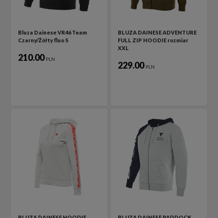
Bluza Dainese VR46 Team
BLUZA DAINESE ADVENTURE
Czarny/Żółty fluo S
FULL ZIP HOODIE rozmiar
XXL
210.00
PLN
229.00
PLN
BLUZA DAINESE HOODIE
BLUZA DAINESE PADDOCK