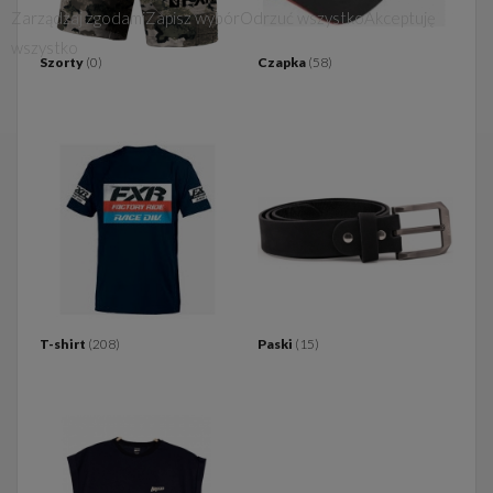
Zarządzaj zgodami
Zapisz wybór
Odrzuć wszystko
Akceptuję
wszystko
Szorty
(0)
Czapka
(58)
T-shirt
(208)
Paski
(15)