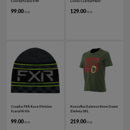
Czarny/Szary S/M
Lotus Czarny/Fiber
99.00
129.00
PLN
PLN
Czapka FXR Race Division
Koszulka Dainese Knee Down
Szary/Hi Vis
Zielony 3XL
99.00
219.00
PLN
PLN