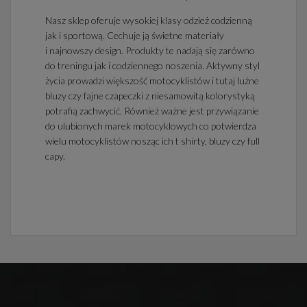
Nasz sklep oferuje wysokiej klasy odzież codzienną
jak i sportową. Cechuje ją świetne materiały
i najnowszy design. Produkty te nadają się zarówno
do treningu jak i codziennego noszenia. Aktywny styl
życia prowadzi większość motocyklistów i tutaj luźne
bluzy czy fajne czapeczki z niesamowitą kolorystyką
potrafią zachwycić. Również ważne jest przywiązanie
do ulubionych marek motocyklowych co potwierdza
wielu motocyklistów nosząc ich t shirty, bluzy czy full
capy.