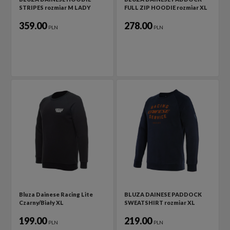
STRIPES rozmiar M LADY
FULL ZIP HOODIE rozmiar XL
359.00
278.00
PLN
PLN
Bluza Dainese Racing Lite
BLUZA DAINESE PADDOCK
Czarny/Biały XL
SWEATSHIRT rozmiar XL
199.00
219.00
PLN
PLN