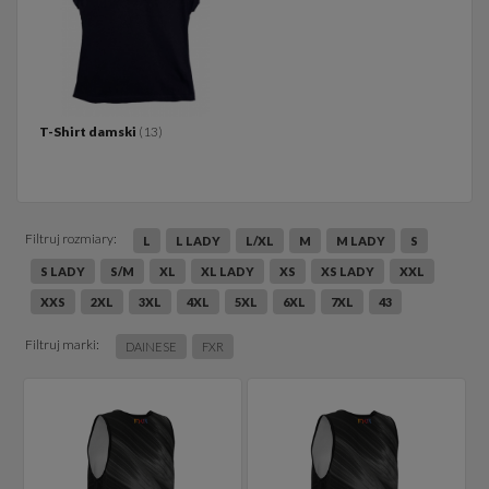
T-Shirt damski
(13)
Filtruj rozmiary:
L
L LADY
L/XL
M
M LADY
S
S LADY
S/M
XL
XL LADY
XS
XS LADY
XXL
XXS
2XL
3XL
4XL
5XL
6XL
7XL
43
Filtruj marki:
DAINESE
FXR