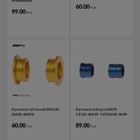
99 Niebieski
60.00
PLN
99.00
PLN
Dystanse tył Suzuki RM 125
Dystanse kół przód RFX
250 01-08 RFX
YZ125-450 07- YZF250 02-06 99
60.00
89.00
PLN
PLN