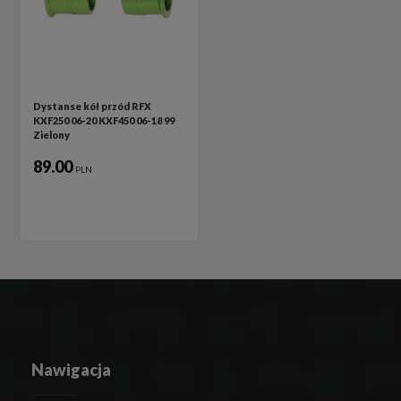
Dystanse kół przód RFX
KXF250 06-20 KXF450 06-18 99
Zielony
89.00
PLN
Nawigacja