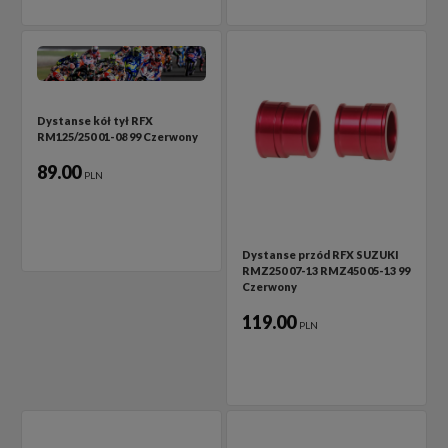
Dystanse kół tył RFX
RM125/250 01-08 99 Czerwony
89.00
PLN
Dystanse przód RFX SUZUKI
RMZ250 07-13 RMZ450 05-13 99
Czerwony
119.00
PLN