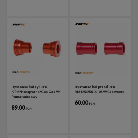
Dystanse kół tył RFX
Dystanse kół przód RFX
KTM/Husqvarna/Gas Gas 99
RM125/250 01-08 99 Czerwony
Pomarańczowy
60.00
PLN
89.00
PLN