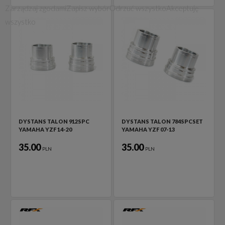
Zarządzaj zgodami
Zapisz wybór
Odrzuć wszystko
Akceptuję
wszystko
DYSTANS TALON 912SPC
DYSTANS TALON 784SPCSET
YAMAHA YZF 14-20
YAMAHA YZF 07-13
35.00
35.00
PLN
PLN