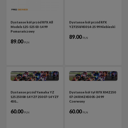
Dystanse kół przód RFX All
Dystanse kół przód RFX
Models 125-525 03-14 99
YZF250/450 14-25 99 Niebieski
Pomarańczowy
89.00
PLN
89.00
PLN
Dystanse przód Yamaha YZ
Dystanse kół tył RFX RMZ250
125 250 08-14 YZF 250 07-14 YZF
07-24 RMZ450 05-24 99
450…
Czerwony
60.00
60.00
PLN
PLN