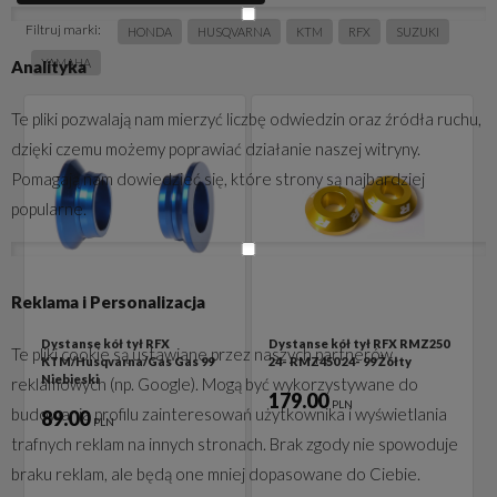
Filtruj marki:
HONDA
HUSQVARNA
KTM
RFX
SUZUKI
YAMAHA
Analityka
Te pliki pozwalają nam mierzyć liczbę odwiedzin oraz źródła ruchu,
dzięki czemu możemy poprawiać działanie naszej witryny.
Pomagają nam dowiedzieć się, które strony są najbardziej
popularne.
Reklama i Personalizacja
Dystanse kół tył RFX
Dystanse kół tył RFX RMZ250
Te pliki cookie są ustawiane przez naszych partnerów
KTM/Husqvarna/Gas Gas 99
24- RMZ450 24- 99 Żółty
Niebieski
reklamowych (np. Google). Mogą być wykorzystywane do
179.00
PLN
budowania profilu zainteresowań użytkownika i wyświetlania
89.00
PLN
trafnych reklam na innych stronach. Brak zgody nie spowoduje
braku reklam, ale będą one mniej dopasowane do Ciebie.