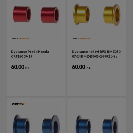
Dystanse Przód Honda
Dystanse kół tył RFX RMZ250
CRF150 07-19
07-24 RMZ450 05-24 99 Żółty
60.00
60.00
PLN
PLN