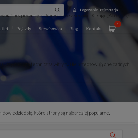
Logowanie i rejestracja
wniać bezpieczniejsze korzystanie z serwisu. Klikając „Akceptuję
0
tlet
Pojazdy
Serwisówka
Blog
Kontakt
esji czy obsługa techniczna witryny. Nie przechowują one żadnych
 dowiedzieć się, które strony są najbardziej popularne.