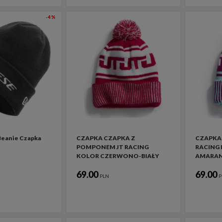
-4%
Beanie Czapka
CZAPKA CZAPKA Z
CZAPKA
POMPONEM JT RACING
RACING 
KOLOR CZERWONO-BIAŁY
AMARA
69.00
69.00
PLN
P