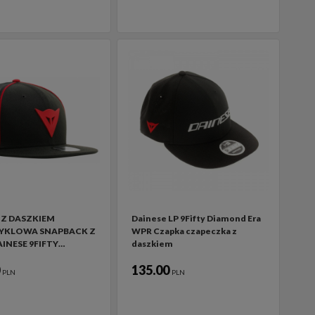
 Z DASZKIEM
Dainese LP 9Fifty Diamond Era
KLOWA SNAPBACK Z
WPR Czapka czapeczka z
INESE 9FIFTY…
daszkiem
0
135.00
PLN
PLN