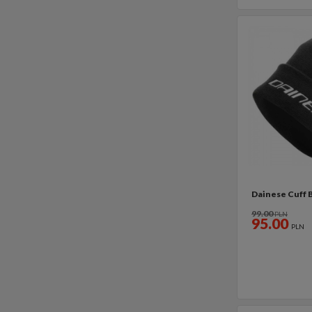
Dainese Cuff 
99.00
PLN
95.00
PLN