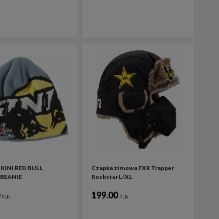
KINI RED BULL
Czapka zimowa FXR Trapper
BEANIE
Rockstar L/XL
0
199.00
PLN
PLN