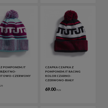
 Z POMPONEM JT
CZAPKA CZAPKA Z
BŁĘKITNO-
POMPONEM JT RACING
NTOWO-CZERWONY
KOLOR CZARNO-
CZERWONO-BIAŁY
LN
69.00
PLN