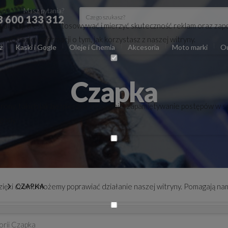
Masz pytania?
8 600 133 312
lizacji treści, dostosowywać i mierzyć skuteczność reklam oraz zape
(Google) informacji o tym, jak korzystasz z naszej witryny.
ż
Kaski i Gogle
Oleje i Chemia
Akcesoria
Moto marki
Ou
Czapka
trony, takich jak bezpieczne logowanie, zapamiętywanie postępów w s
zgody.
 dzięki czemu możemy poprawiać działanie naszej witryny. Pomagają nam
A
CZAPKA