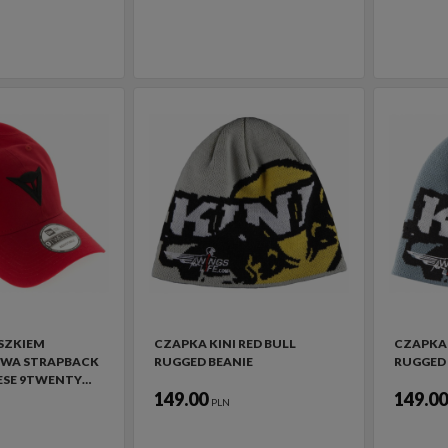
SZKIEM
CZAPKA KINI RED BULL
CZAPKA 
WA STRAPBACK
RUGGED BEANIE
RUGGED 
ESE 9TWENTY…
149.00
149.0
PLN