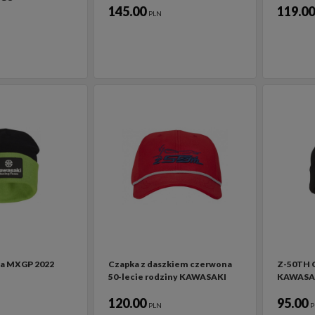
145.00
119.0
PLN
a MXGP 2022
Czapka z daszkiem czerwona
Z-50TH
50-lecie rodziny KAWASAKI
KAWASA
120.00
95.00
PLN
P