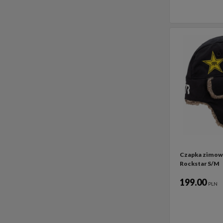
Czapka zimow
Rockstar S/M
199.00
PLN