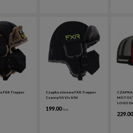
a FXR Trapper
Czapka zimowa FXR Trapper
CZAPKA
Czarny/Hi Vis S/M
MOTOCY
LOGO DA
199.00
PLN
229.0