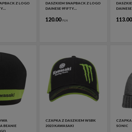
APBACK Z LOGO
DASZKIEM SNAPBACK Z LOGO
DASZKI
TY…
DAINESE 9FIFTY…
DAINESE
120.00
113.0
PLN
OWA
CZAPKA Z DASZKIEM WSBK
CZAPKA 
 BEANIE
2023 KAWASAKI
SONIC
OGO