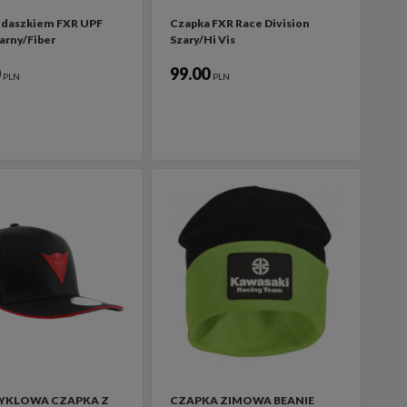
 daszkiem FXR UPF
Czapka FXR Race Division
arny/Fiber
Szary/Hi Vis
0
99.00
PLN
PLN
KLOWA CZAPKA Z
CZAPKA ZIMOWA BEANIE