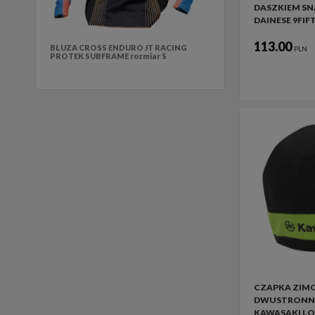
DASZKIEM SN
DAINESE 9FIF
113.00
BLUZA CROSS ENDURO JT RACING
PLN
PROTEK SUBFRAME rozmiar S
CZAPKA ZIM
DWUSTRONNA
KAWASAKI L