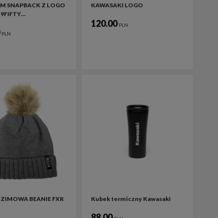
EM SNAPBACK Z LOGO
KAWASAKI LOGO
 9FIFTY…
120.00
PLN
0
PLN
ZIMOWA BEANIE FXR
Kubek termiczny Kawasaki
88.00