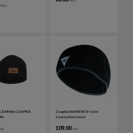
PLN
0
PLN
 CZARNA CZAPKA
Czapka DAINESE D-Core
KI
Czarny/Antracyt
109.00
LN
PLN