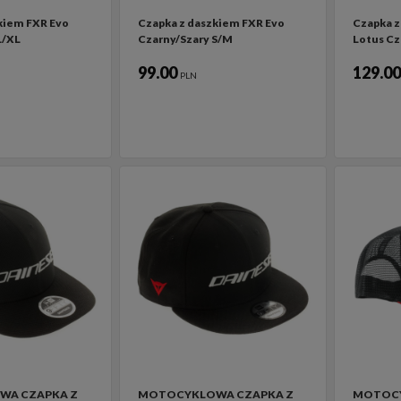
kiem FXR Evo
Czapka z daszkiem FXR Evo
Czapka z
L/XL
Czarny/Szary S/M
Lotus Cz
99.00
129.0
PLN
A CZAPKA Z
MOTOCYKLOWA CZAPKA Z
MOTOCY