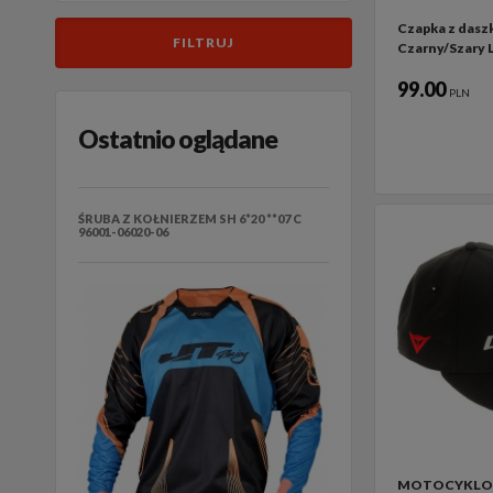
Czapka z dasz
Czarny/Szary 
99.00
PLN
Ostatnio oglądane
ŚRUBA Z KOŁNIERZEM SH 6*20 **07 C
96001-06020-06
MOTOCYKLOW