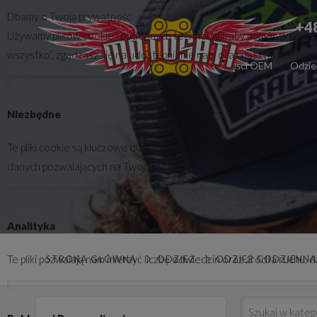
Dbamy o Twoją prywatność
+4
Używamy plików cookie i podobnych technologii, aby pomóc w persona
wszystko”, zgadzasz się na udostępnianie nam oraz naszym partnerom 
Części zamienne
Części OEM
Odzie
Niezbędne
Te pliki cookie są kluczowe dla zapewnienia podstawowych funkcji s
danych pozwalających na Twoją identyfikację i nie wymagają Twojej 
Analityka
Te pliki pozwalają nam mierzyć liczbę odwiedzin oraz źródła ruchu,
STRONA GŁÓWNA
ODZIEŻ
ODZIEŻ CODZIENN