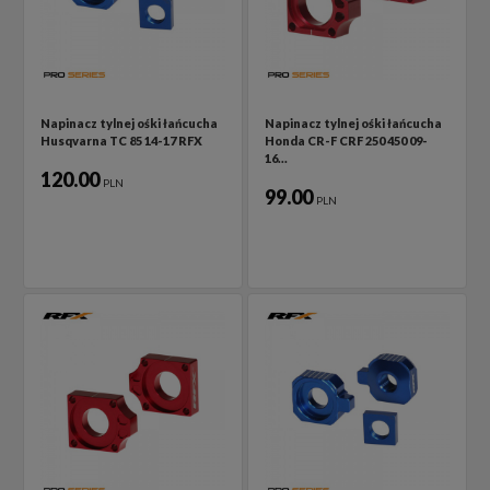
Napinacz tylnej ośki łańcucha
Napinacz tylnej ośki łańcucha
Husqvarna TC 85 14-17 RFX
Honda CR-F CRF 250 450 09-
16…
120.00
PLN
99.00
PLN