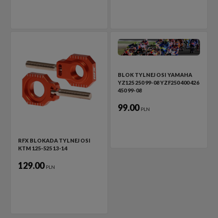
BLOK TYLNEJ OSI YAMAHA
YZ125 250 99-08 YZF250 400 426
450 99-08
99.00
PLN
RFX BLOKADA TYLNEJ OSI
KTM 125-525 13-14
129.00
PLN