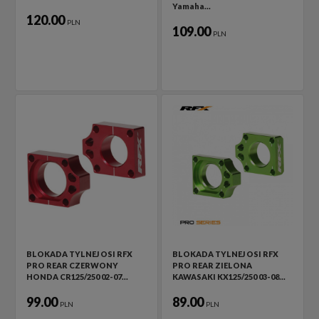
Yamaha…
120.00
PLN
109.00
PLN
BLOKADA TYLNEJ OSI RFX
BLOKADA TYLNEJ OSI RFX
PRO REAR CZERWONY
PRO REAR ZIELONA
HONDA CR125/250 02-07…
KAWASAKI KX125/250 03-08…
99.00
89.00
PLN
PLN