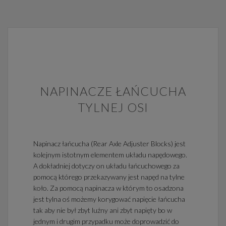
NAPINACZE ŁAŃCUCHA
TYLNEJ OSI
Napinacz łańcucha (Rear Axle Adjuster Blocks) jest
kolejnym istotnym elementem układu napędowego.
A dokładniej dotyczy on układu łańcuchowego za
pomocą którego przekazywany jest napęd na tylne
koło. Za pomocą napinacza w którym to osadzona
jest tylna oś możemy korygować napięcie łańcucha
tak aby nie był zbyt luźny ani zbyt napięty bo w
jednym i drugim przypadku może doprowadzić do