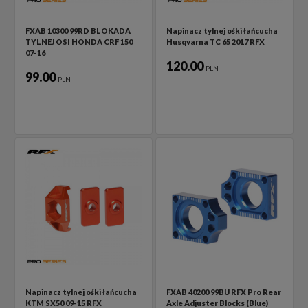
FXAB 10300 99RD BLOKADA
Napinacz tylnej ośki łańcucha
TYLNEJ OSI HONDA CRF 150
Husqvarna TC 65 2017 RFX
07-16
120.00
PLN
99.00
PLN
Napinacz tylnej ośki łańcucha
FXAB 40200 99BU RFX Pro Rear
KTM SX50 09-15 RFX
Axle Adjuster Blocks (Blue)