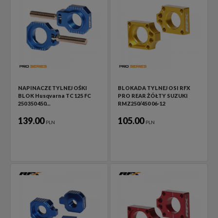
NAPINACZE TYLNEJ OŚKI
BLOKADA TYLNEJ OSI RFX
BLOK Husqvarna TC 125 FC
PRO REAR ŻÓŁTY SUZUKI
250 350 450…
RMZ250/450 06-12
139.00
105.00
PLN
PLN