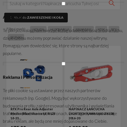
Analityka
Wróć do
ZAWIESZENIE I KOŁA
Filtruj marki:
HONDA
HUSQVARNA
KAWASAKI
KTM
RFX
Te pliki pozwalają nam mierzyć liczbę odwiedzin oraz źródła ruchu,
dzięki czemu możemy poprawiać działanie naszej witryny.
SUZUKI
Pomagają nam dowiedzieć się, które strony są najbardziej
popularne.
Reklama i Personalizacja
Te pliki cookie są ustawiane przez naszych partnerów
reklamowych (np. Google). Mogą być wykorzystywane do
budowania profilu zainteresowań użytkownika i wyświetlania
RFX Pro Rear Axle Adjuster
NAPINACZ ŁAŃCUCHA
trafnych reklam na innych stronach. Brak zgody nie spowoduje
Blocks (Blue) Sherco SE-R125
LIGHTECH KAWASAKI ZX10R
18-23…
2016-20
braku reklam, ale będą one mniej dopasowane do Ciebie.