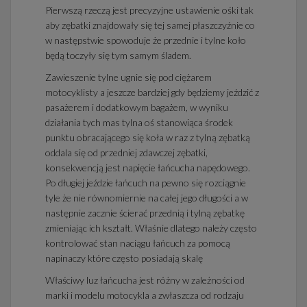
Pierwszą rzeczą jest precyzyjne ustawienie ośki tak
aby zębatki znajdowały się tej samej płaszczyźnie co
w następstwie spowoduje że przednie i tylne koło
będą toczyły się tym samym śladem.
Zawieszenie tylne ugnie się pod ciężarem
motocyklisty a jeszcze bardziej gdy będziemy jeździć z
pasażerem i dodatkowym bagażem, w wyniku
działania tych mas tylna oś stanowiąca środek
punktu obracającego się koła w raz z tylną zębatką
oddala się od przedniej zdawczej zębatki,
konsekwencją jest napięcie łańcucha napędowego.
Po długiej jeździe łańcuch na pewno się rozciągnie
tyle że nie równomiernie na całej jego długości a w
następnie zacznie ścierać przednią i tylną zębatkę
zmieniając ich kształt. Właśnie dlatego należy często
kontrolować stan naciągu łańcuch za pomocą
napinaczy które często posiadają skalę
Właściwy luz łańcucha jest różny w zależności od
marki i modelu motocykla a zwłaszcza od rodzaju