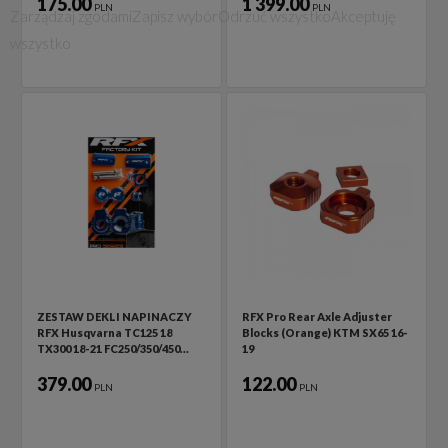
175.00
1 399.00
PLN
PLN
Zarządzaj zgodami
Zapisz wybór
Odrzuć wszystko
Akceptuję
wszystko
ZESTAW DEKLI NAPINACZY
RFX Pro Rear Axle Adjuster
RFX Husqvarna TC125 18
Blocks (Orange) KTM SX65 16-
TX300 18-21 FC250/350/450…
19
379.00
122.00
PLN
PLN