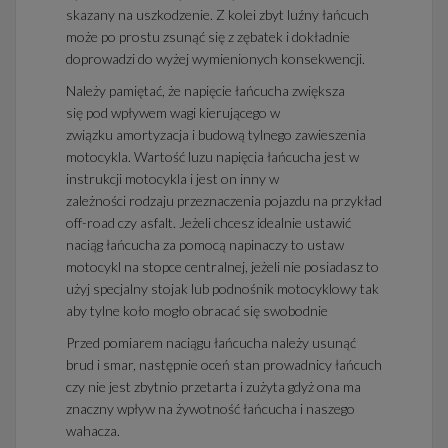
skazany na uszkodzenie. Z kolei zbyt luźny łańcuch
może po prostu zsunąć się z zębatek i dokładnie
doprowadzi do wyżej wymienionych konsekwencji.
Należy pamiętać, że napięcie łańcucha zwiększa
się pod wpływem wagi kierującego w
związku amortyzacja i budową tylnego zawieszenia
motocykla. Wartość luzu napięcia łańcucha jest w
instrukcji motocykla i jest on inny w
zależności rodzaju przeznaczenia pojazdu na przykład
off-road czy asfalt. Jeżeli chcesz idealnie ustawić
naciąg łańcucha za pomocą napinaczy to ustaw
motocykl na stopce centralnej, jeżeli nie posiadasz to
użyj specjalny stojak lub podnośnik motocyklowy tak
aby tylne koło mogło obracać się swobodnie
Przed pomiarem naciągu łańcucha należy usunąć
brud i smar, następnie oceń stan prowadnicy łańcuch
czy nie jest zbytnio przetarta i zużyta gdyż ona ma
znaczny wpływ na żywotność łańcucha i naszego
wahacza.