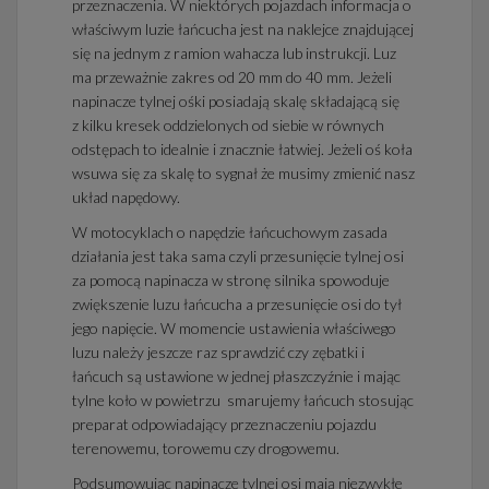
przeznaczenia. W niektórych pojazdach informacja o
właściwym luzie łańcucha jest na naklejce znajdującej
się na jednym z ramion wahacza lub instrukcji. Luz
ma przeważnie zakres od 20 mm do 40 mm. Jeżeli
napinacze tylnej ośki posiadają skalę składającą się
z kilku kresek oddzielonych od siebie w równych
odstępach to idealnie i znacznie łatwiej. Jeżeli oś koła
wsuwa się za skalę to sygnał że musimy zmienić nasz
układ napędowy.
W motocyklach o napędzie łańcuchowym zasada
działania jest taka sama czyli przesunięcie tylnej osi
za pomocą napinacza w stronę silnika spowoduje
zwiększenie luzu łańcucha a przesunięcie osi do tył
jego napięcie. W momencie ustawienia właściwego
luzu należy jeszcze raz sprawdzić czy zębatki i
łańcuch są ustawione w jednej płaszczyźnie i mając
tylne koło w powietrzu smarujemy łańcuch stosując
preparat odpowiadający przeznaczeniu pojazdu
terenowemu, torowemu czy drogowemu.
Podsumowując napinacze tylnej osi mają niezwykłe