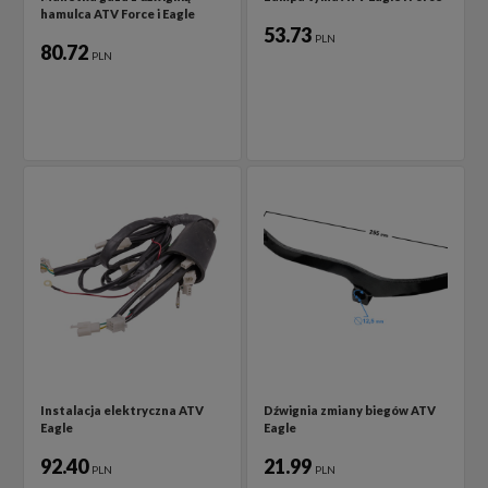
hamulca ATV Force i Eagle
53.73
PLN
80.72
PLN
Instalacja elektryczna ATV
Dźwignia zmiany biegów ATV
Eagle
Eagle
92.40
21.99
PLN
PLN