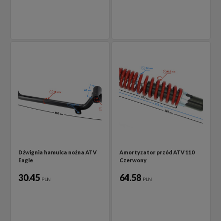
Dźwignia hamulca nożna ATV
Amortyzator przód ATV 110
Eagle
Czerwony
30.45
64.58
PLN
PLN