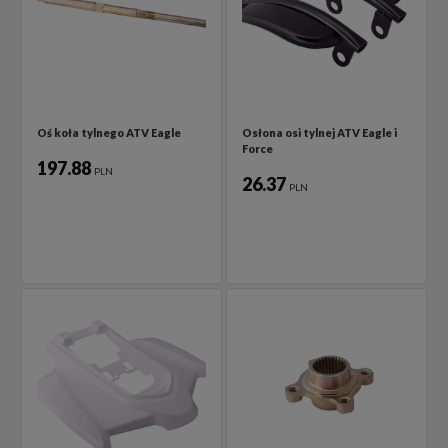
Oś koła tylnego ATV Eagle
Osłona osi tylnej ATV Eagle i
Force
197.88
PLN
26.37
PLN