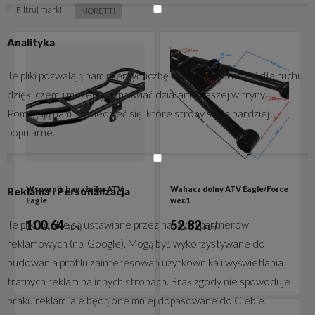
Filtruj marki:
MORETTI
Analityka
Te pliki pozwalają nam mierzyć liczbę odwiedzin oraz źródła ruchu,
dzięki czemu możemy poprawiać działanie naszej witryny.
Pomagają nam dowiedzieć się, które strony są najbardziej
popularne.
Wspornik bagażnika ATV
Wahacz dolny ATV Eagle/Force
Reklama i Personalizacja
Eagle
wer.1
100.64
52.82
Te pliki cookie są ustawiane przez naszych partnerów
PLN
PLN
reklamowych (np. Google). Mogą być wykorzystywane do
budowania profilu zainteresowań użytkownika i wyświetlania
trafnych reklam na innych stronach. Brak zgody nie spowoduje
braku reklam, ale będą one mniej dopasowane do Ciebie.