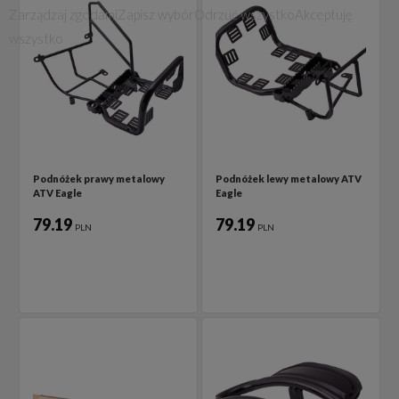
Zarządzaj zgodami
Zapisz wybór
Odrzuć wszystko
Akceptuję
wszystko
Podnóżek prawy metalowy
Podnóżek lewy metalowy ATV
ATV Eagle
Eagle
79.19
79.19
PLN
PLN