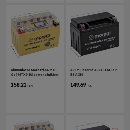
Akumulator Moretti AGM (I-
Akumulator MORETTI MTX9-
Gel) MTX9-BS ze wskaźnikiem
BS AGM
158.21
149.69
PLN
PLN