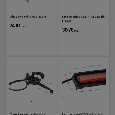
Obudowa tylna ATV Eagle
Mocowanie zebatki ATV Eagle
i Force
74.81
PLN
30.78
PLN
Manetka gazu z dźwignią
Lampa tylna ATV Eagle i Force