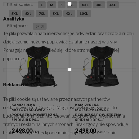
Filtruj rozmiary:
L
M
S
XL
XXL
3XL
4XL
5XL
6XL
7XL
8XL
9XL
10XL
Analityka
Filtruj marki:
SPIDI
Te pliki pozwalają nam mierzyć liczbę odwiedzin oraz źródła ruchu,
dzięki czemu możemy poprawiać działanie naszej witryny.
Pomagają nam dowiedzieć się, które strony są najbardziej
popularne.
Reklama i Personalizacja
Te pliki cookie są ustawiane przez naszych partnerów
KAMIZERLKA
KAMIZERLKA
reklamowych (np. Google). Mogą być wykorzystywane do
MOTOCYKLOWA Z
MOTOCYKLOWA Z
PODUSZKĄ POWIETRZNĄ
PODUSZKĄ POWIETRZNĄ
budowania profilu zainteresowań użytkownika i wyświetlania
SPIDI AIR DPS…
SPIDI AIR DPS…
trafnych reklam na innych stronach. Brak zgody nie spowoduje
2 498.00
2 498.00
braku reklam, ale będą one mniej dopasowane do Ciebie.
PLN
PLN