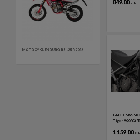
849.00
PLN
MOTOCYKL ENDURO RS 125 R 2022
GMOL SW-MO
Tiger 900/Gt/R
1 159.00
PL