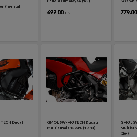
Enfield Himalayan (18-)
Scramble
ontinental
699.00
779.0
PLN
TECH Ducati
GMOL SW-MOTECH Ducati
GMOL S
Multistrada 1200/S (10-14)
Multistr
(16-)