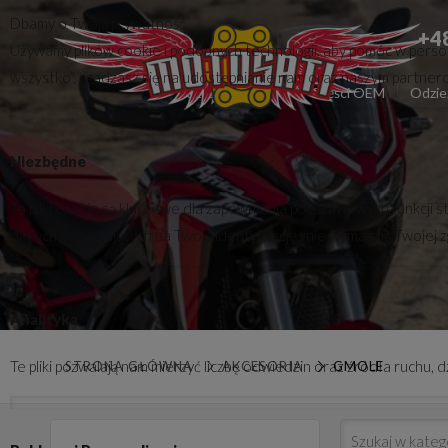
Dbamy o Twoją prywatność
+4
Używamy plików cookie i podobnych technologii, aby pomóc w persona
wszystko”, zgadzasz się na udostępnianie nam oraz naszym partnerom 
Części zamienne
Części OEM
Odzie
Niezbędne
Te pliki cookie są kluczowe dla zapewnienia podstawowych funkcji s
danych pozwalających na Twoją identyfikację i nie wymagają Twojej 
Analityka
Te pliki pozwalają nam mierzyć liczbę odwiedzin oraz źródła ruchu,
STRONA GŁÓWNA
AKCESORIA
GMOLE