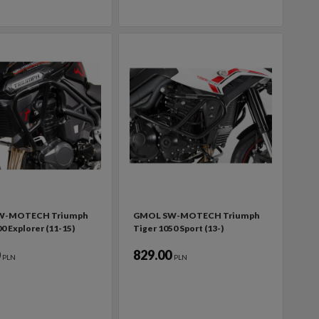
W-MOTECH Triumph
GMOL SW-MOTECH Triumph
0 Explorer (11-15)
Tiger 1050 Sport (13-)
0
829.00
PLN
PLN