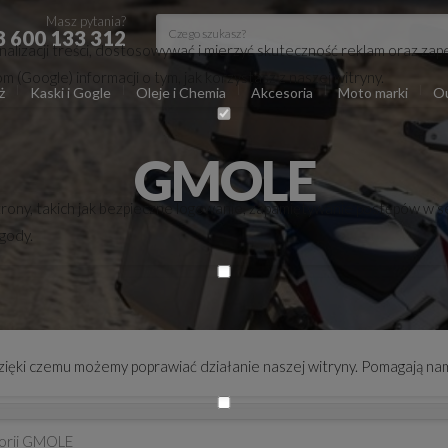
Masz pytania?
8 600 133 312
lizacji treści, dostosowywać i mierzyć skuteczność reklam oraz zape
(Google) informacji o tym, jak korzystasz z naszej witryny.
ż
Kaski i Gogle
Oleje i Chemia
Akcesoria
Moto marki
Ou
GMOLE
trony, takich jak bezpieczne logowanie, zapamiętywanie postępów w s
zgody.
 dzięki czemu możemy poprawiać działanie naszej witryny. Pomagają nam