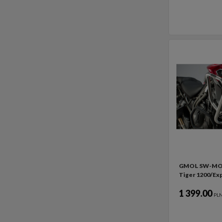
GMOL SW-MO
Tiger 1200/Exp
1 399.00
PL