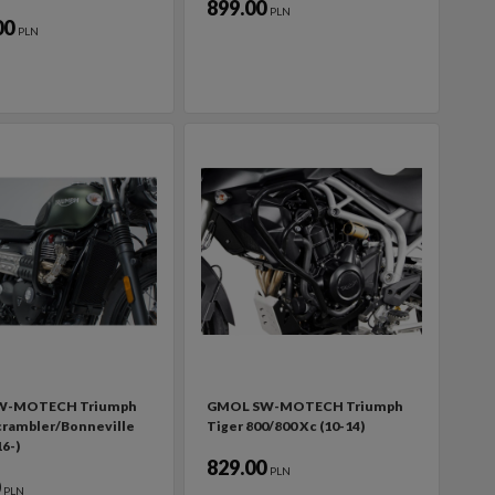
899.00
PLN
00
PLN
W-MOTECH Triumph
GMOL SW-MOTECH Triumph
crambler/Bonneville
Tiger 800/800 Xc (10-14)
6-)
829.00
PLN
0
PLN