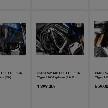
TECH Triumph
GMOL SW-MOTECH Triumph
GMOL S
ls (15-)
Tiger 1200 Explorer (11-15)
Tiger 120
1 399.00
859.0
PLN