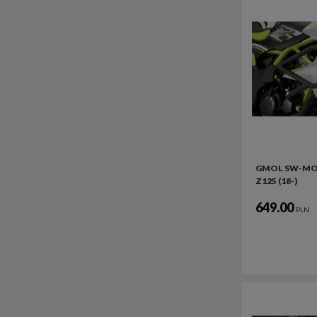
GMOL SW-MO
Z125 (18-)
649.00
PLN