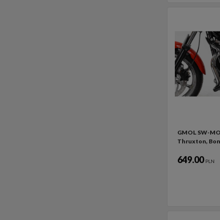
GMOL SW-MO
Thruxton, Bonn
649.00
PLN