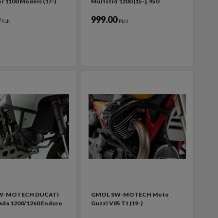
r 1100 Models (17-)
Multstrd 1200 (15-), 950
0
999.00
PLN
PLN
W-MOTECH DUCATI
GMOL SW-MOTECH Moto
ada 1200/1260 Enduro
Guzzi V85 Tt (19-)