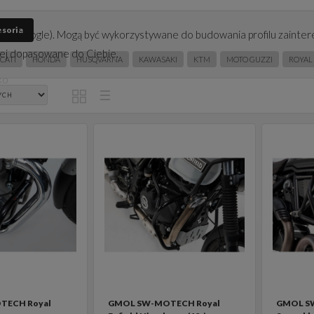
soria
(np. Google). Mogą być wykorzystywane do budowania profilu zainter
iej dopasowane do Ciebie.
CATI
HONDA
HUSQVARNA
KAWASAKI
KTM
MOTO GUZZI
ROYAL
ko
TECH Royal
GMOL SW-MOTECH Royal
GMOL S