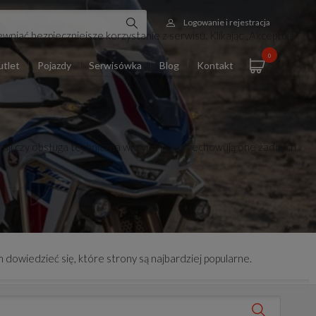
Logowanie i rejestracja
wniać bezpieczniejsze korzystanie z serwisu. Klikając „Akceptuję
0
tlet
Pojazdy
Serwisówka
Blog
Kontakt
esji czy obsługa techniczna witryny. Nie przechowują one żadnych
 dowiedzieć się, które strony są najbardziej popularne.