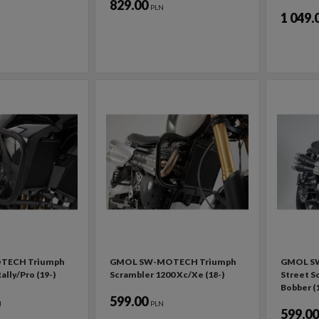
829.00
PLN
1 049.
TECH Triumph
GMOL SW-MOTECH Triumph
GMOL S
ally/Pro (19-)
Scrambler 1200 Xc/Xe (18-)
Street S
Bobber (1
599.00
N
PLN
599.0