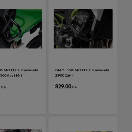
W-MOTECH Kawasaki
GMOL SW-MOTECH Kawasaki
300 Abs (16-)
Z900 (16-)
0
829.00
PLN
PLN