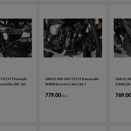
TECH Triumph
GMOL SW-MOTECH Kawasaki
GMOL S
eville (04-16)
W800 Street/Cafe (18-)
Z400 (18-
779.00
769.0
PLN