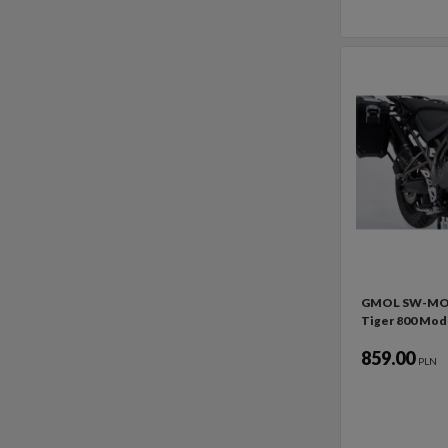
GMOL SW-MO
Tiger 800 Mode
859.00
PLN