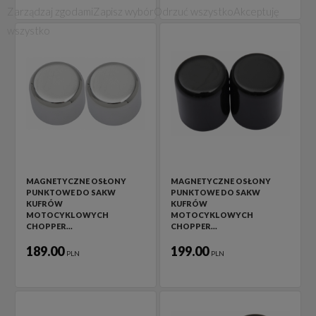
Zarządzaj zgodami
Zapisz wybór
Odrzuć wszystko
Akceptuję
wszystko
MAGNETYCZNE OSŁONY
MAGNETYCZNE OSŁONY
PUNKTOWE DO SAKW
PUNKTOWE DO SAKW
KUFRÓW
KUFRÓW
MOTOCYKLOWYCH
MOTOCYKLOWYCH
CHOPPER…
CHOPPER…
189.00
199.00
PLN
PLN