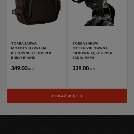
TORBA SAKWA
TORBA SAKWA
MOTOCYKLOWA NA
MOTOCYKLOWA NA
KIEROWNICĘ CHOPPER
KIEROWNICĘ CHOPPER
BURLY BRAND
SADDLEMEN
349.00
339.00
PLN
PLN
POKAŻ WIĘCEJ