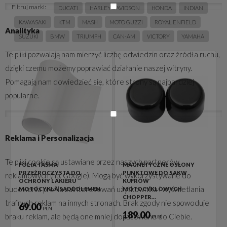
Filtruj marki:
DUCATI
HARLEY DAVIDSON
HONDA
INDIAN
KAWASAKI
KTM
MASH
MOTO GUZZI
ROYAL ENFIELD
Analityka
SUZUKI
BMW
TRIUMPH
CAN-AM
VICTORY
YAMAHA
Te pliki pozwalają nam mierzyć liczbę odwiedzin oraz źródła ruchu,
dzięki czemu możemy poprawiać działanie naszej witryny.
Pomagają nam dowiedzieć się, które strony są najbardziej
popularne.
Reklama i Personalizacja
Te pliki cookie są ustawiane przez naszych partnerów
FOLIA TAŚMA
MAGNETYCZNE OSŁONY
PRZEŹROCZYSTA DO
PUNKTOWE DO SAKW
reklamowych (np. Google). Mogą być wykorzystywane do
OCHRONY LAKIERU
KUFRÓW
budowania profilu zainteresowań użytkownika i wyświetlania
MOTOCYKLA SADDDLEMEN
MOTOCYKLOWYCH
CHOPPER…
trafnych reklam na innych stronach. Brak zgody nie spowoduje
69.00
PLN
189.00
braku reklam, ale będą one mniej dopasowane do Ciebie.
PLN