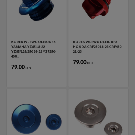
KOREK WLEWU OLEJU RFX
KOREK WLEWU OLEJU RFX
YAMAHA YZ65 18-22
HONDA CRF250 18-23 CRF450
YZ85/125/250 98-22 YZF250-
21-23
450…
79.00
PLN
79.00
PLN