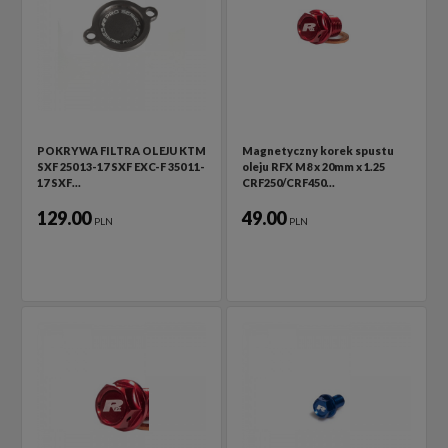
POKRYWA FILTRA OLEJU KTM
Magnetyczny korek spustu
SXF 250 13-17 SXF EXC-F 350 11-
oleju RFX M8 x 20mm x 1.25
17 SXF…
CRF250/CRF450…
129.00
49.00
PLN
PLN