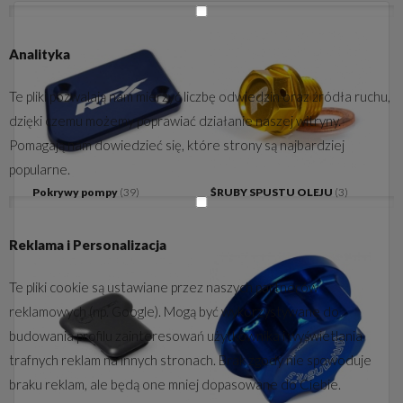
Analityka
Te pliki pozwalają nam mierzyć liczbę odwiedzin oraz źródła ruchu,
dzięki czemu możemy poprawiać działanie naszej witryny.
Pomagają nam dowiedzieć się, które strony są najbardziej
popularne.
Pokrywy pompy
(39)
ŚRUBY SPUSTU OLEJU
(3)
Reklama i Personalizacja
Te pliki cookie są ustawiane przez naszych partnerów
reklamowych (np. Google). Mogą być wykorzystywane do
budowania profilu zainteresowań użytkownika i wyświetlania
trafnych reklam na innych stronach. Brak zgody nie spowoduje
braku reklam, ale będą one mniej dopasowane do Ciebie.