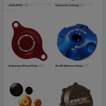
Zarządzaj zgodami
Zapisz wybór
Odrzuć wszystko
Akceptuję
ZAŚLEPKI
(10)
Nakrętki Tuning
(35)
wszystko
Pokrywy Filtra Oleju
(29)
Korki Wlewu Oleju
(27)