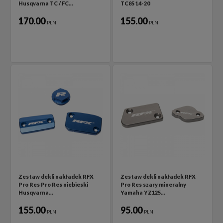
Husqvarna TC / FC…
TC85 14-20
170.00
155.00
PLN
PLN
Zestaw dekli nakładek RFX
Zestaw dekli nakładek RFX
Pro Res Pro Res niebieski
Pro Res szary mineralny
Husqvarna…
Yamaha YZ125…
155.00
95.00
PLN
PLN