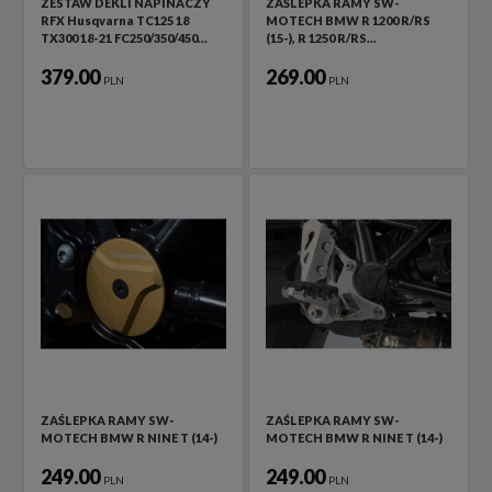
ZESTAW DEKLI NAPINACZY
ZAŚLEPKA RAMY SW-
RFX Husqvarna TC125 18
MOTECH BMW R 1200 R/RS
TX300 18-21 FC250/350/450…
(15-), R 1250 R/RS…
379.00
269.00
PLN
PLN
ZAŚLEPKA RAMY SW-
ZAŚLEPKA RAMY SW-
MOTECH BMW R NINE T (14-)
MOTECH BMW R NINE T (14-)
249.00
249.00
PLN
PLN