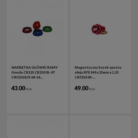
NAKRĘTKA GŁÓWKI RAMY
Magnetyczny korek spustu
Honda CR125 CR250 01-07
oleju RFX M8 x 25mm x 1.25
CRF250 R/X 04-14…
CRF250 09-…
43.00
49.00
PLN
PLN