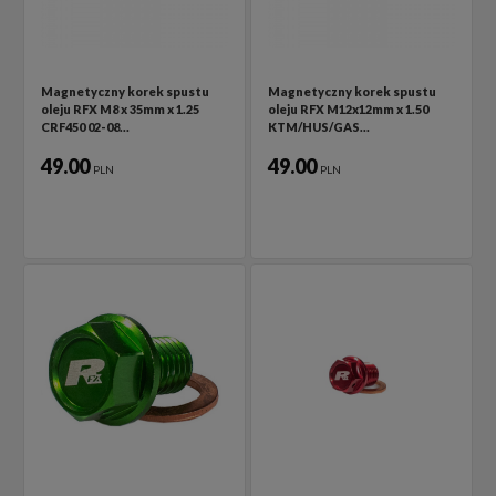
Magnetyczny korek spustu
Magnetyczny korek spustu
oleju RFX M8 x 35mm x 1.25
oleju RFX M12x12mm x 1.50
CRF450 02-08…
KTM/HUS/GAS…
49.00
49.00
PLN
PLN