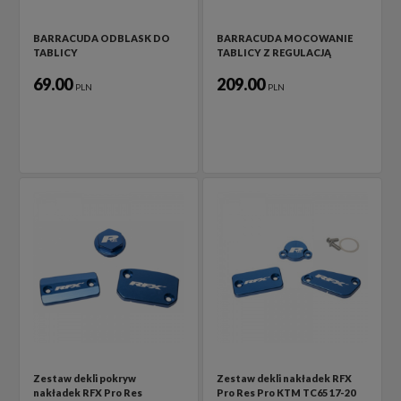
BARRACUDA ODBLASK DO
BARRACUDA MOCOWANIE
TABLICY
TABLICY Z REGULACJĄ
69.00
209.00
PLN
PLN
Zestaw dekli pokryw
Zestaw dekli nakładek RFX
nakładek RFX Pro Res
Pro Res Pro KTM TC65 17-20