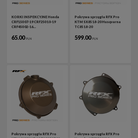
KORKI INSPEKCYJNE Honda
Pokrywa sprzęgła RFX Pro
CRF150 07-19 CRF250 10-19
KTM SX85 18-20 Husqvarna
CRF450 02-16…
TC85 18-20
65.00
599.00
PLN
PLN
Pokrywa sprzęgła RFX Pro
Pokrywa sprzęgła RFX Pro