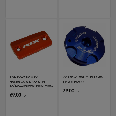
POKRYWA POMPY
KOREK WLEWU OLEJU BMW
HAMULCOWEJ RFX KTM
BMW S 1000 RR
SX/EXC125/150 09-14 SX-F450…
79.00
PLN
69.00
PLN