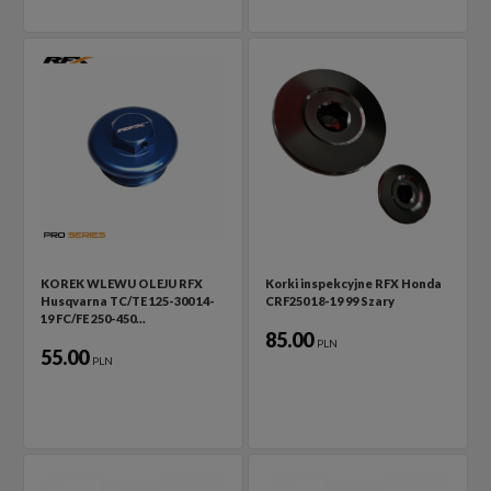
KOREK WLEWU OLEJU RFX
Korki inspekcyjne RFX Honda
Husqvarna TC/TE 125-300 14-
CRF250 18-19 99 Szary
19 FC/FE 250-450…
85.00
PLN
55.00
PLN