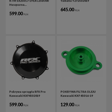
KTM SX250 17-19 EXC250/300
Yamaha YZF250 2019
Husqvarna…
645.00
PLN
599.00
PLN
Pokrywa sprzęgła RFX Pro
POKRYWA FILTRA OLEJU
Kawasaki KXF450 2019
Kawasaki KXF 450 16-19
599.00
129.00
PLN
PLN