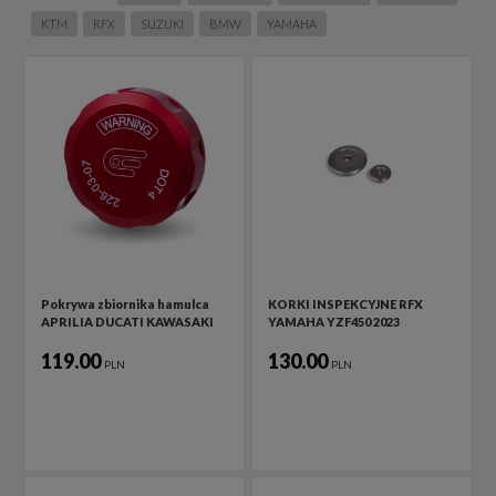
KTM
RFX
SUZUKI
BMW
YAMAHA
Pokrywa zbiornika hamulca
KORKI INSPEKCYJNE RFX
APRILIA DUCATI KAWASAKI
YAMAHA YZF450 2023
119.00
130.00
PLN
PLN