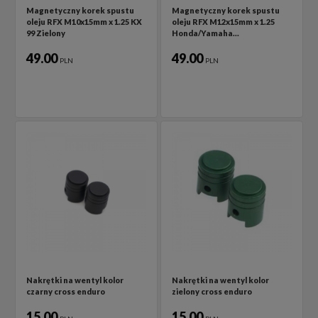
Magnetyczny korek spustu
Magnetyczny korek spustu
oleju RFX M10x15mm x 1.25 KX
oleju RFX M12x15mm x 1.25
99 Zielony
Honda/Yamaha…
49.00
49.00
PLN
PLN
Nakrętki na wentyl kolor
Nakrętki na wentyl kolor
czarny cross enduro
zielony cross enduro
15.00
15.00