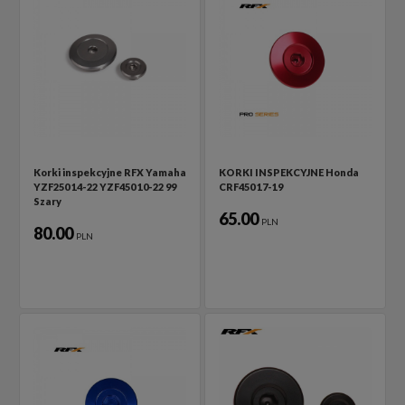
Korki inspekcyjne RFX Yamaha
KORKI INSPEKCYJNE Honda
YZF250 14-22 YZF450 10-22 99
CRF450 17-19
Szary
65.00
PLN
80.00
PLN