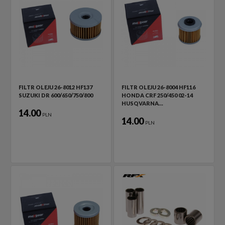
FILTR OLEJU 26-8012 HF137
FILTR OLEJU 26-8004 HF116
SUZUKI DR 600/650/750/800
HONDA CRF 250/450 02-14
HUSQVARNA…
14.00
PLN
14.00
PLN