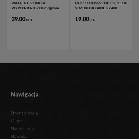
WATA DO TŁUMIKA
FXOF 11100 55ST FILTER OLEJU
WYPEŁNIENIE RFX 250 gram
SUZUKI DRZ400 LT-Z400
39.00
19.00
PLN
PLN
Nawigacja
Strona główna
O nas
Nasze marki
Nowości