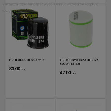
Zarządzaj zgodami
Zapisz wybór
Odrzuć wszystko
Akceptuję
wszystko
FILTR OLEJU HF621 Arctic
FILTR POWIETRZA HFF3022
SUZUKI LT 400
33.00
PLN
47.00
PLN