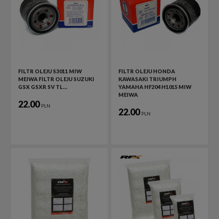
FILTR OLEJU S3011 MIW
FILTR OLEJU HONDA
MEIWA FILTR OLEJU SUZUKI
KAWASAKI TRIUMPH
GSX GSXR SV TL…
YAMAHA HF204 H1015 MIW
MEIWA
22.00
PLN
22.00
PLN