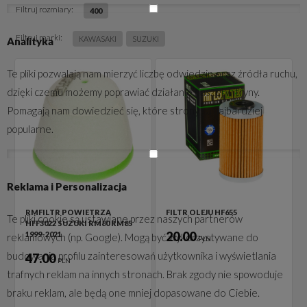
Filtruj rozmiary:
400
Filtruj marki:
KAWASAKI
SUZUKI
Analityka
Te pliki pozwalają nam mierzyć liczbę odwiedzin oraz źródła ruchu,
dzięki czemu możemy poprawiać działanie naszej witryny.
Pomagają nam dowiedzieć się, które strony są najbardziej
popularne.
Reklama i Personalizacja
RMFILTR POWIETRZA
FILTR OLEJU HF655
Te pliki cookie są ustawiane przez naszych partnerów
HFF3022 SUZUKI RM80 RM85
20.00
1999-2021
reklamowych (np. Google). Mogą być wykorzystywane do
PLN
budowania profilu zainteresowań użytkownika i wyświetlania
47.00
PLN
trafnych reklam na innych stronach. Brak zgody nie spowoduje
braku reklam, ale będą one mniej dopasowane do Ciebie.