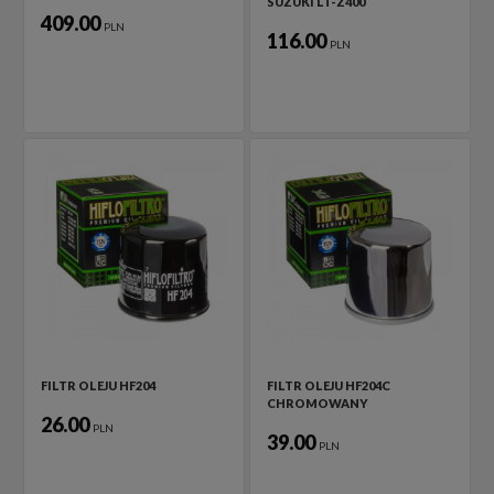
SUZUKI LT-Z400
409.00
PLN
116.00
PLN
FILTR OLEJU HF204
FILTR OLEJU HF204C
CHROMOWANY
26.00
PLN
39.00
PLN