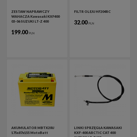
ZESTAW NAPRAWCZY
FILTR OLEJU HF204RC
WAHACZA Kawasaki KXF400
32.00
03-06 SUZUKI LT-Z 400
PLN
199.00
PLN
AKUMULATOR MBTX20U
LINKI SPRZĘGŁA KAWASAKI
175x87x155 MotoBatt
KXF-400 ARCTIC CAT 400