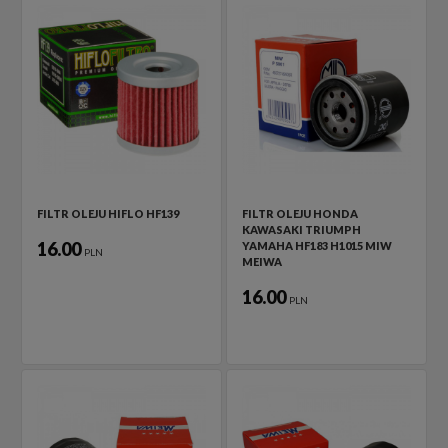
FILTR OLEJU HIFLO HF139
FILTR OLEJU HONDA
KAWASAKI TRIUMPH
16.00
YAMAHA HF183 H1015 MIW
PLN
MEIWA
16.00
PLN