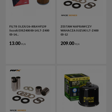
FILTR OLEJU 26-8014 HF139
ZESTAW NAPRAWCZY
Suzuki DRZ400 00-14 LT-Z400
WAHACZA SUZUKI LT-Z400
03-14…
03-12
13.00
209.00
PLN
PLN