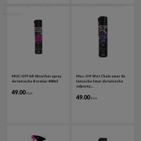
Zarządzaj zgodami
Zapisz wybór
Odrzuć wszystko
Akceptuję
wszystko
MUC-OFF All-Weather spray
Muc-Off Wet Chain smar do
do łańcucha Rozmiar 400ml
łańcucha Smar do łańcucha
odporny…
49.00
PLN
49.00
PLN