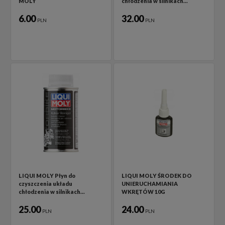
MOLY
chłodzenia w silnikach…
6.00
32.00
PLN
PLN
LIQUI MOLY Płyn do
LIQUI MOLY ŚRODEK DO
czyszczenia układu
UNIERUCHAMIANIA
chłodzenia w silnikach…
WKRĘTÓW 10G
25.00
24.00
PLN
PLN