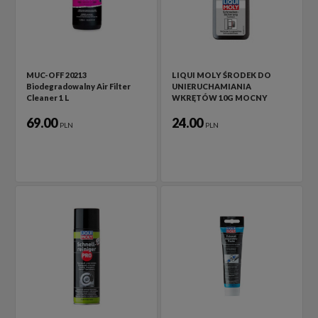
MUC-OFF 20213
LIQUI MOLY ŚRODEK DO
Biodegradowalny Air Filter
UNIERUCHAMIANIA
Cleaner 1 L
WKRĘTÓW 10G MOCNY
69.00
24.00
PLN
PLN