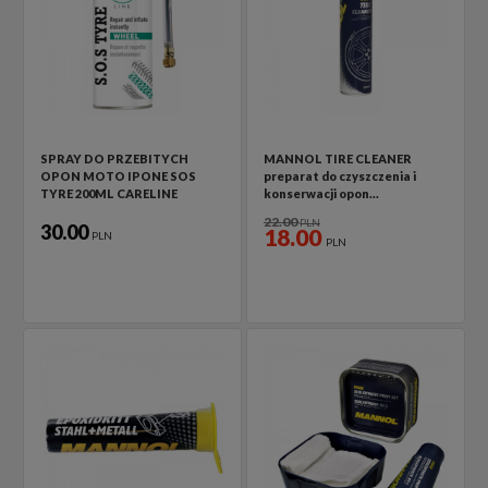
SPRAY DO PRZEBITYCH
MANNOL TIRE CLEANER
OPON MOTO IPONE SOS
preparat do czyszczenia i
TYRE 200ML CARELINE
konserwacji opon…
22.00
PLN
30.00
18.00
PLN
PLN