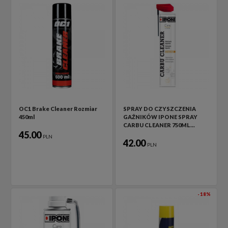
OC1 Brake Cleaner Rozmiar
SPRAY DO CZYSZCZENIA
450ml
GAŹNIKÓW IPONE SPRAY
CARBU CLEANER 750ML…
45.00
PLN
42.00
PLN
-18%