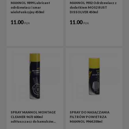
MANNOL 9899 Lubricant
MANNOL 9932 Odrdzewiacz z
odrdzewiacz i smar
dodatkiem MOS2 RUST
wielofunkcyjny 450ml
DISSOLVER 450ml
11.00
11.00
PLN
PLN
SPRAY MANNOL MONTAGE
SPRAY DO NASĄCZANIA
CLEANER 9672 600ml
FILTRÓW POWIETRZA
odtłuszczacz do hamulców…
MANNOL 9964 200ml