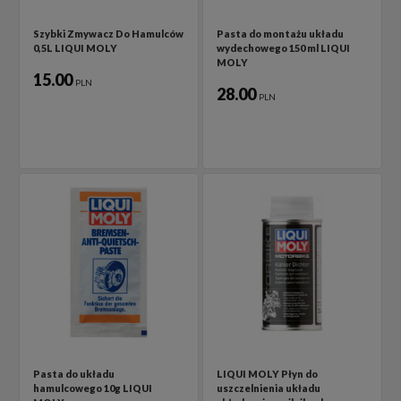
Szybki Zmywacz Do Hamulców
Pasta do montażu układu
0,5L LIQUI MOLY
wydechowego 150 ml LIQUI
MOLY
15.00
PLN
28.00
PLN
Pasta do układu
LIQUI MOLY Płyn do
hamulcowego 10g LIQUI
uszczelnienia układu