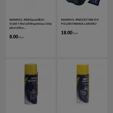
MANNOL 9928 Epoxidkitt
MANNOL 9960 ZESTAW DO
Stahl + Metall Wypełniacz klej
POLEROWANIA LAKIERU
plastelina…
18.00
PLN
8.00
PLN