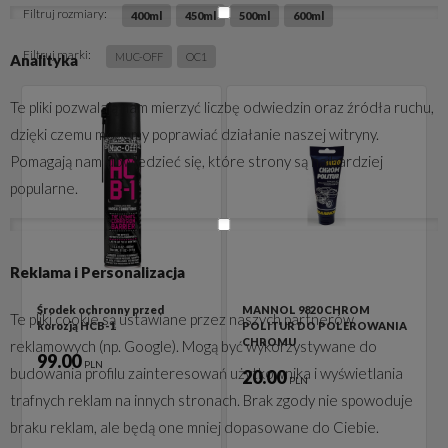
Filtruj rozmiary:
400ml
450ml
500ml
600ml
Filtruj marki:
MUC-OFF
OC1
Analityka
Te pliki pozwalają nam mierzyć liczbę odwiedzin oraz źródła ruchu,
dzięki czemu możemy poprawiać działanie naszej witryny.
Pomagają nam dowiedzieć się, które strony są najbardziej
popularne.
Reklama i Personalizacja
Środek ochronny przed
MANNOL 9820 CHROM
Te pliki cookie są ustawiane przez naszych partnerów
korozją HCB-1
POLITUR DO POLEROWANIA
CHROMU
reklamowych (np. Google). Mogą być wykorzystywane do
99.00
PLN
budowania profilu zainteresowań użytkownika i wyświetlania
20.00
PLN
trafnych reklam na innych stronach. Brak zgody nie spowoduje
braku reklam, ale będą one mniej dopasowane do Ciebie.