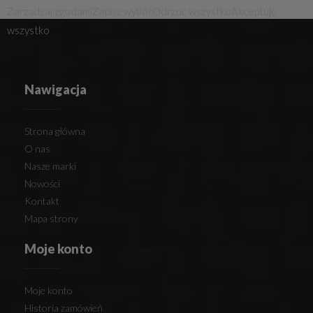
Zarządzaj zgodami
Zapisz wybór
Odrzuć wszystko
Akceptuję
wszystko
Nawigacja
Strona główna
O nas
Nasze marki
Nowości
Kontakt
Mapa strony
Moje konto
Moje konto
Historia zamówień