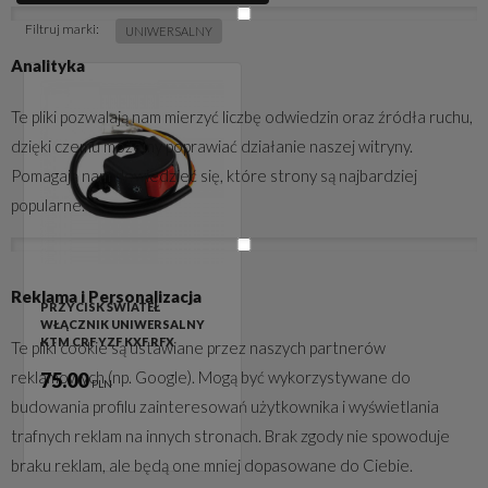
Filtruj marki:
UNIWERSALNY
Analityka
Te pliki pozwalają nam mierzyć liczbę odwiedzin oraz źródła ruchu,
dzięki czemu możemy poprawiać działanie naszej witryny.
Pomagają nam dowiedzieć się, które strony są najbardziej
popularne.
Reklama i Personalizacja
PRZYCISK ŚWIATEŁ
WŁĄCZNIK UNIWERSALNY
KTM CRF YZF KXF RFX
Te pliki cookie są ustawiane przez naszych partnerów
reklamowych (np. Google). Mogą być wykorzystywane do
75.00
PLN
budowania profilu zainteresowań użytkownika i wyświetlania
trafnych reklam na innych stronach. Brak zgody nie spowoduje
braku reklam, ale będą one mniej dopasowane do Ciebie.