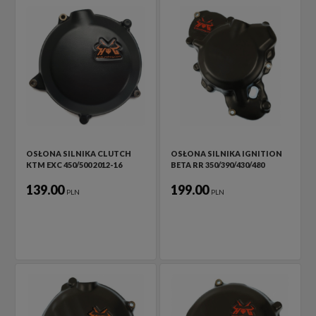
OSŁONA SILNIKA CLUTCH
OSŁONA SILNIKA IGNITION
KTM EXC 450/500 2012-16
BETA RR 350/390/430/480
139.00
199.00
PLN
PLN