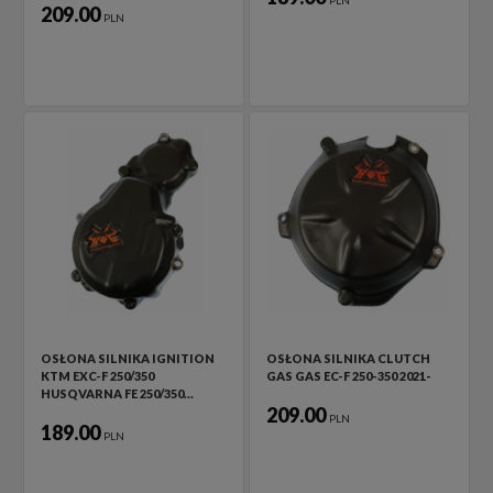
PLN
209.00
PLN
OSŁONA SILNIKA IGNITION
OSŁONA SILNIKA CLUTCH
KTM EXC-F 250/350
GAS GAS EC-F 250-350 2021-
HUSQVARNA FE 250/350…
209.00
PLN
189.00
PLN