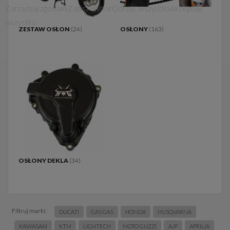
Zarządzaj zgodami
Zapisz wybór
Odrzuć wszystko
Akceptuję
wszystko
ZESTAW OSŁON
(24)
OSŁONY
(163)
OSŁONY DEKLA
(34)
Filtruj marki:
DUCATI
GAS GAS
HONDA
HUSQVARNA
KAWASAKI
KTM
LIGHTECH
MOTO GUZZI
AJP
APRILIA