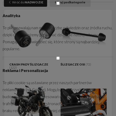
Wróć do
NADWOZIE
Ukryj podkategorie
Analityka
Te pliki pozwalają nam mierzyć liczbę odwiedzin oraz źródła ruchu,
dzięki czemu możemy poprawiać działanie naszej witryny.
Pomagają nam dowiedzieć się, które strony są najbardziej
popularne.
CRASH PADY ŚLIZGACZE
ŚLIZGACZE OSI
(72)
(122)
Reklama i Personalizacja
Te pliki cookie są ustawiane przez naszych partnerów
reklamowych (np. Google). Mogą być wykorzystywane do
budowania profilu zainteresowań użytkownika i wyświetlania
trafnych reklam na innych stronach. Brak zgody nie spowoduje
braku reklam, ale będą one mniej dopasowane do Ciebie.