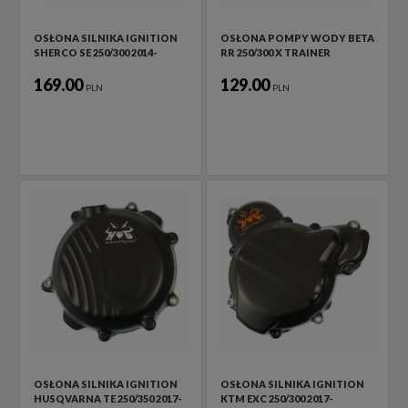
OSŁONA SILNIKA IGNITION
OSŁONA POMPY WODY BETA
SHERCO SE 250/300 2014-
RR 250/300 X TRAINER
169.00
129.00
PLN
PLN
OSŁONA SILNIKA IGNITION
OSŁONA SILNIKA IGNITION
HUSQVARNA TE 250/350 2017-
KTM EXC 250/300 2017-