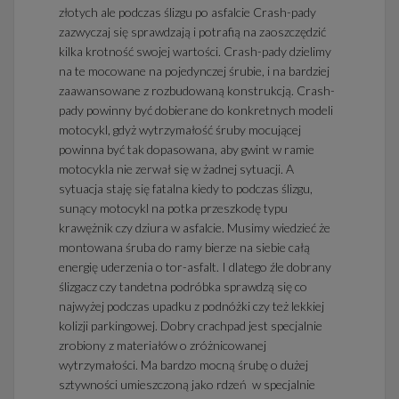
złotych ale podczas ślizgu po asfalcie Crash-pady
zazwyczaj się sprawdzają i potrafią na zaoszczędzić
kilka krotność swojej wartości. Crash-pady dzielimy
na te mocowane na pojedynczej śrubie, i na bardziej
zaawansowane z rozbudowaną konstrukcją. Crash-
pady powinny być dobierane do konkretnych modeli
motocykl, gdyż wytrzymałość śruby mocującej
powinna być tak dopasowana, aby gwint w ramie
motocykla nie zerwał się w żadnej sytuacji. A
sytuacja staję się fatalna kiedy to podczas ślizgu,
sunący motocykl na potka przeszkodę typu
krawężnik czy dziura w asfalcie. Musimy wiedzieć że
montowana śruba do ramy bierze na siebie całą
energię uderzenia o tor-asfalt. I dlatego źle dobrany
ślizgacz czy tandetna podróbka sprawdzą się co
najwyżej podczas upadku z podnóżki czy też lekkiej
kolizji parkingowej. Dobry crachpad jest specjalnie
zrobiony z materiałów o zróżnicowanej
wytrzymałości. Ma bardzo mocną śrubę o dużej
sztywności umieszczoną jako rdzeń w specjalnie