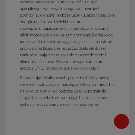
wzmocnionym aluminium a na końcu ślizg z
specjalnego tworzywa którego zadaniem jest
pochłonięcie energii podczas upadku, absorbując całą
energię uderzenia. I dzięki takiemu
rozwiązaniu napięcia nie są przenoszone na ramę i
silnik motocykla tylko na sam crashpad. Dodatkowo
motocykliści torowi stosują specjalne crash-osłony
przykręcane bezpośrednio przez dekle silnika do
karterów, mają one za zadanie oszczędzić dekle i
elementy silnikowe. Wykonane są z aluminium
metodą CNC i anodowane na ciekawy kolor.
Reasumując idealny crash-pad to taki który nadaje
niepowtarzalny wygląd naszego motocykla i niech tak
najlepiej zostanie, ale podczas upadku potrafi się
ślizgać i jak trzeba to nawet ugiąć tak że rama nadal
jest cała i oczywiście owiewki nie naruszone.