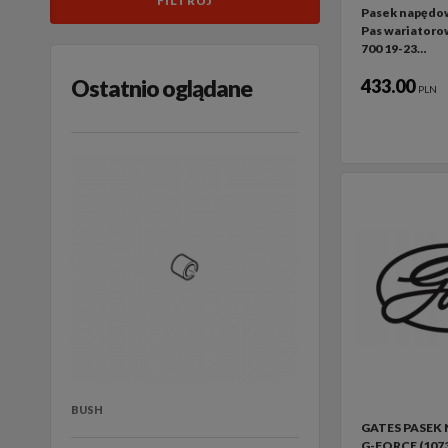
Pasek napędo
Pas wariator
700 19-23…
Ostatnio oglądane
433.00
PLN
BUSH
GATES PASEK
G-FORCE (107