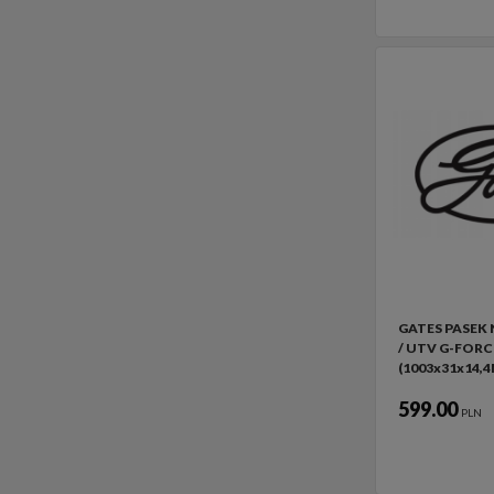
GATES PASEK
/ UTV G-FORC
(1003x31x14,
599.00
PLN