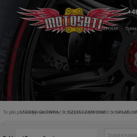
Dbamy o Twoją prywatność
+4
Używamy plików cookie i podobnych technologii, aby pomóc w persona
wszystko”, zgadzasz się na udostępnianie nam oraz naszym partnerom 
Części zamienne
Części OEM
Odzie
Niezbędne
Te pliki cookie są kluczowe dla zapewnienia podstawowych funkcji s
danych pozwalających na Twoją identyfikację i nie wymagają Twojej 
Analityka
Te pliki pozwalają nam mierzyć liczbę odwiedzin oraz źródła ruchu,
STRONA GŁÓWNA
CZĘŚCI ZAMIENNE
UKŁAD N