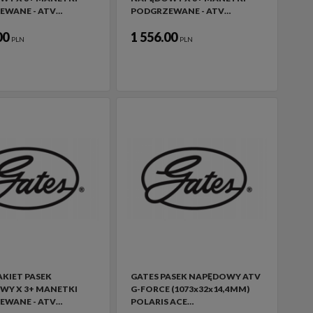
EWANE - ATV…
PODGRZEWANE - ATV…
00
1 556.00
PLN
PLN
AKIET PASEK
GATES PASEK NAPĘDOWY ATV
WY X 3+ MANETKI
G-FORCE (1073x32x14,4MM)
EWANE - ATV…
POLARIS ACE…