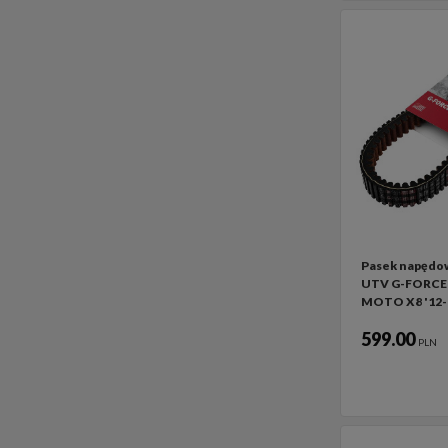
Pasek napędo
UTV G-FORCE 
MOTO X8 '12-
599.00
PLN