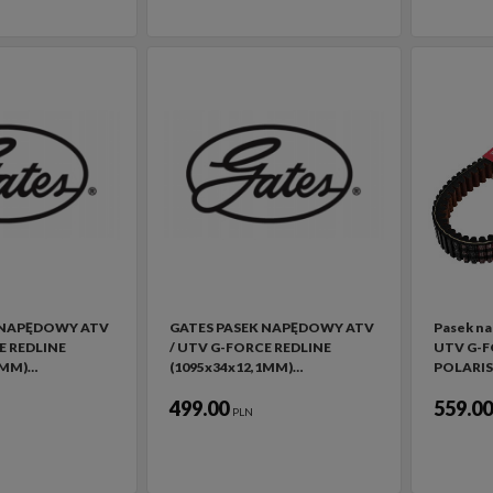
 NAPĘDOWY ATV
GATES PASEK NAPĘDOWY ATV
Pasek n
E REDLINE
/ UTV G-FORCE REDLINE
UTV G-F
4MM)…
(1095x34x12,1MM)…
POLARI
499.00
559.0
PLN