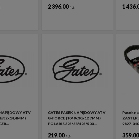
2 396.00
1 436.
N
PLN
 NAPĘDOWY ATV
GATES PASEK NAPĘDOWY ATV
Pasek n
1x32x14,4MM)
G-FORCE (1048x30x12,7MM)
ZASTĘPU
GER…
POLARIS 325/33/425/500…
9827-01
219.00
359.0
PLN