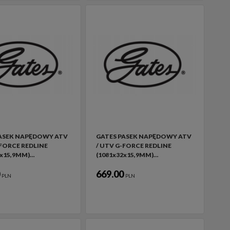
PASEK NAPĘDOWY ATV
GATES PASEK NAPĘDOWY ATV
-FORCE REDLINE
/ UTV G-FORCE REDLINE
2x15,9MM)…
(1081x32x15,9MM)…
0
669.00
PLN
PLN