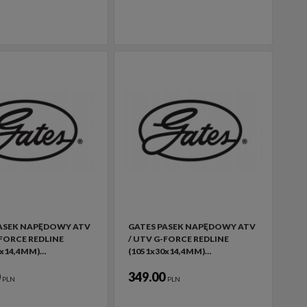
PASEK NAPĘDOWY ATV
GATES PASEK NAPĘDOWY ATV
-FORCE REDLINE
/ UTV G-FORCE REDLINE
2x14,4MM)…
(1051x30x14,4MM)…
0
349.00
PLN
PLN