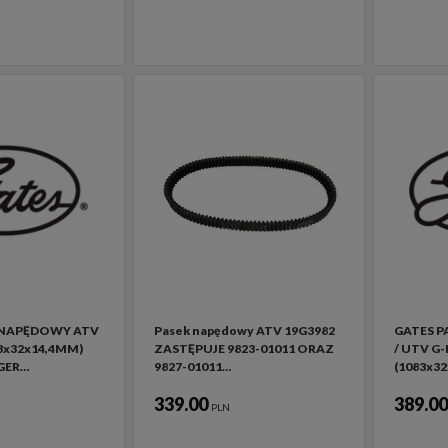
 NAPĘDOWY ATV
Pasek napędowy ATV 19G3982
GATES 
3x32x14,4MM)
ZASTĘPUJE 9823-01011 ORAZ
/ UTV G
GER…
9827-01011…
(1083x3
339.00
389.0
PLN