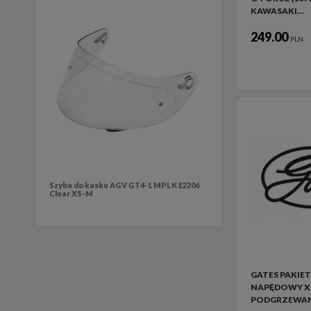
KAWASAKI…
249.00
PLN
Szyba do kasku AGV GT4-1 MPLK E2206
Clear XS-M
GATES PAKIET
NAPĘDOWY X 
PODGRZEWAN