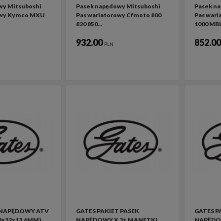
wy Mitsuboshi
Pasek napędowy Mitsuboshi
Pasek n
owy Kymco MXU
Pas wariatorowy Cfmoto 800
Pas wari
820 850…
1000 MB
932.00
852.0
PLN
 NAPĘDOWY ATV
GATES PAKIET PASEK
GATES P
3x32x13,6MM)
NAPĘDOWY X 3+ MANETKI
NAPĘDO