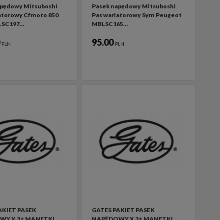
apędowy Mitsuboshi
Pasek napędowy Mitsuboshi
atorowy Cfmoto 850
Pas wariatorowy Sym Peugeot
LSC197…
MBLSC165…
0
95.00
PLN
PLN
AKIET PASEK
GATES PAKIET PASEK
WY X 3+ MANETKI
NAPĘDOWY X 3+ MANETKI