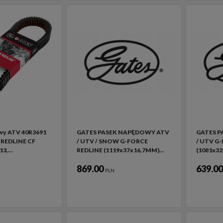
wy ATV 40R3691
GATES PASEK NAPĘDOWY ATV
GATES 
REDLINE CF
/ UTV / SNOW G-FORCE
/ UTV G
13,…
REDLINE (1119x37x16,7MM)…
(1081x3
869.00
639.0
PLN