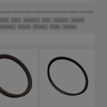
esowań użytkownika i wyświetlania trafnych reklam na innych
YMCO
LYNX
MALAGUTI
MBK
PEUGEOT
PIAGGIO
MBARDIER
CAN AM
CF MOTO
VESPA
YAMAHA