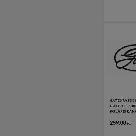
GATES PASEK
G-FORCE (108
POLARIS RAN
259.00
PLN