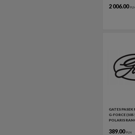
2 006.00
PL
GATES PASEK
G-FORCE (105
POLARIS RAN
389.00
PLN