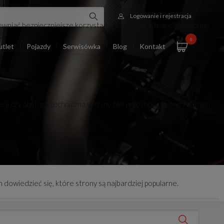
Logowanie i rejestracja
wniać bezpieczniejsze korzystanie z serwisu. Klikając „Akceptuję
0
tlet
Pojazdy
Serwisówka
Blog
Kontakt
esji czy obsługa techniczna witryny. Nie przechowują one żadnych
 dowiedzieć się, które strony są najbardziej popularne.