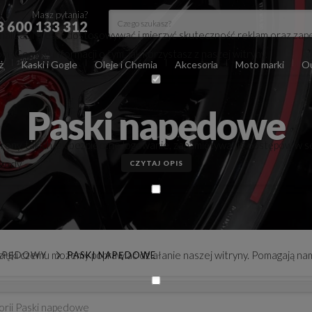
Masz pytania?
8 600 133 312
lizacji treści, dostosowywać i mierzyć skuteczność reklam oraz zape
(Google) informacji o tym, jak korzystasz z naszej witryny.
ż
Kaski i Gogle
Oleje i Chemia
Akcesoria
Moto marki
Ou
Paski napędowe
trony, takich jak bezpieczne logowanie, zapamiętywanie postępów w s
zgody.
CZYTAJ OPIS
 dzięki czemu możemy poprawiać działanie naszej witryny. Pomagają nam
APĘDOWY
PASKI NAPĘDOWE