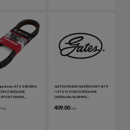
apędowy ATV 23R3856
GATES PASEK NAPĘDOWY ATV
ORCE REDLINE
/ UTV G-FORCE REDLINE
S SPORTSMAN…
(1003x34x14,4MM)…
0
409.00
PLN
PLN