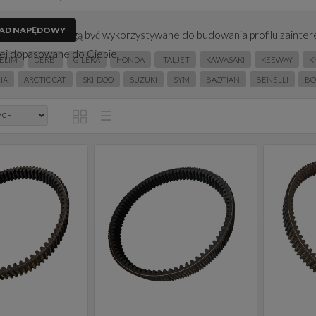
AD NAPĘDOWY
(np. Google). Mogą być wykorzystywane do budowania profilu zainter
iej dopasowane do Ciebie.
ELIM
DERBI
GILERA
HONDA
ITALJET
KAWASAKI
KEEWAY
K
ko
IA
ARCTIC CAT
SKI-DOO
SUZUKI
SYM
BAOTIAN
BENELLI
BO