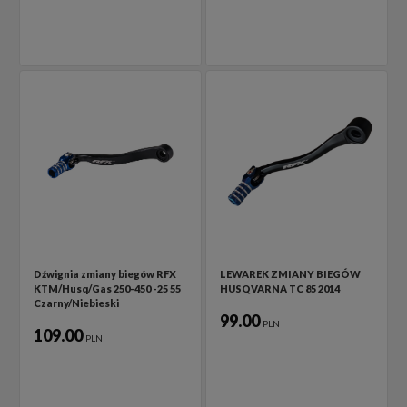
Dźwignia zmiany biegów RFX
LEWAREK ZMIANY BIEGÓW
KTM/Husq/Gas 250-450 -25 55
HUSQVARNA TC 85 2014
Czarny/Niebieski
99.00
PLN
109.00
PLN