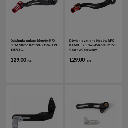
Dźwignia zmiany biegów RFX
Dźwignia zmiany biegów RFX
KTM SX85 18-23 SX/XC-W/TPI
KTM/Husq/Gas 450-501 -23 55
125/150…
Czarny/Czerwony
129.00
129.00
PLN
PLN