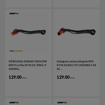
DŹWIGNIA ZMIANY BIEGÓW
Dźwignia zmiany biegów RFX
RFX Pro Flex KTM SX-F/EXC-F
KTM SX/EXC/TPI 250/300 17-24
250/350…
55…
129.00
129.00
PLN
PLN