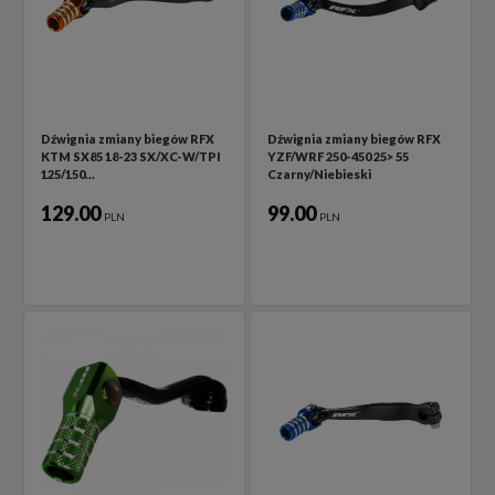
Dźwignia zmiany biegów RFX
Dźwignia zmiany biegów RFX
KTM SX85 18-23 SX/XC-W/TPI
YZF/WRF 250-450 25> 55
125/150…
Czarny/Niebieski
129.00
99.00
PLN
PLN