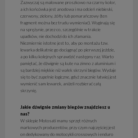
Zazwyczaj są malowane proszkowo na czarny kolor,
a ich końcówka jest anodowa i ma odcień niebieski,
czerwony, zielony, żółty lub pomarańczowy (ten
fragment można bez trudu wymieniać). Wyginają się
na sprężynie, przez co, szczególnie w trakcie
upadków, nie dochodzi do ich złamania.
Niezmiernie istotne jest to, aby po montażu tzw.
lewarka delikatnie go dociągnąć po pierwszej jeździe,
a po kilku kolejnych sprawdzić następny raz. Warto
pamiętać, że dźwignie są kute na zimno z aluminium i
są bardziej miękkie niż wałek skrzyni biegów. Wydaje
się to być zupełnie logiczne, gdyż znacznie łatwiej jest
wymienić sam lewarek, aniżeli rozbierać całą
skrzynię.
Jakie dźwignie zmiany biegów znajdziesz u
nas?
W sklepie Motosati mamy sprzęt różnych
markowych producentów, przy czym najczęściej jest
on dedykowany do motocykli crossowych i enduro