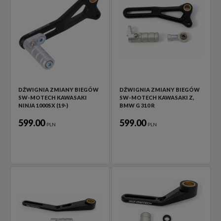
DŹWIGNIA ZMIANY BIEGÓW
DŹWIGNIA ZMIANY BIEGÓW
SW-MOTECH KAWASAKI
SW-MOTECH KAWASAKI Z,
NINJA 1000SX (19-)
BMW G 310 R
599.00
599.00
PLN
PLN