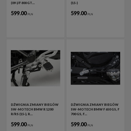
(09-)/F 800 GT…
(15-)
599.00
599.00
PLN
PLN
DŹWIGNIA ZMIANY BIEGÓW
DŹWIGNIA ZMIANY BIEGÓW
SW-MOTECH BMW R 1200
SW-MOTECH BMW F 650 GS, F
R/RS (15-), R…
700 GS, F…
599.00
599.00
PLN
PLN