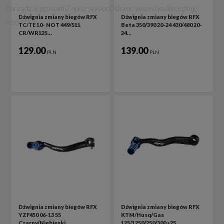
Zarządzaj zgodami
Zapisz wybór
Odrzuć wszystko
Akceptuję
Dźwignia zmiany biegów RFX
Dźwignia zmiany biegów RFX
wszystko
TC/TE 10- NOT 449/511
Beta 350/390 20-24 430/480 20-
CR/WR125…
24…
129.00
139.00
PLN
PLN
Dźwignia zmiany biegów RFX
Dźwignia zmiany biegów RFX
YZF450 06-13 55
KTM/Husq/Gas
Czarny/Niebieski
125/1250/250/300 >25…