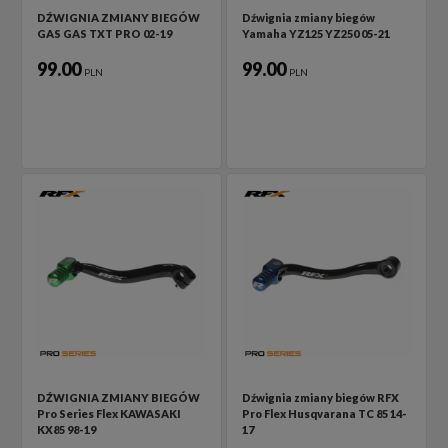
DŹWIGNIA ZMIANY BIEGÓW
Dźwignia zmiany biegów
GAS GAS TXT PRO 02-19
Yamaha YZ125 YZ250 05-21
99.00
99.00
PLN
PLN
DŹWIGNIA ZMIANY BIEGÓW
Dźwignia zmiany biegów RFX
Pro Series Flex KAWASAKI
Pro Flex Husqvarana TC 85 14-
KX85 98-19
17