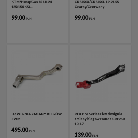
KTM/Husq/Gas 85 18-24
CRF450X/CRF450L 19-21 55
125/150 >23…
Czarny/Czerwony
99.00
99.00
PLN
PLN
DZWIGNIA ZMIANY BIEGÓW
RFX Pro Series Flex dźwignia
SWM
zmiany biegów Honda CRF250
10-17
495.00
PLN
139.00
PLN