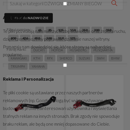
Analityka
Wróć do
NADWOZIE
Filtruj rozmiary:
65
85
125
150
250
300
350
Te pliki pozwalają nam mierzyć liczbę odwiedzin oraz źródła ruchu,
dzięki czemu możemy poprawiać działanie naszej witryny.
400
426
450
500
510
525
Pomagają nam dowiedzieć się, które strony są najbardziej
Filtruj marki:
DUCATI
HONDA
HUSABERG
HUSQVARNA
popularne.
KAWASAKI
KTM
RFX
SHERCO
SUZUKI
SWM
BMW
TRIUMPH
YAMAHA
Reklama i Personalizacja
Te pliki cookie są ustawiane przez naszych partnerów
reklamowych (np. Google). Mogą być wykorzystywane do
budowania profilu zainteresowań użytkownika i wyświetlania
trafnych reklam na innych stronach. Brak zgody nie spowoduje
braku reklam, ale będą one mniej dopasowane do Ciebie.