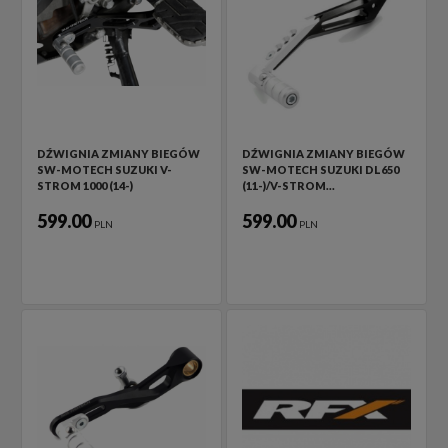
DŹWIGNIA ZMIANY BIEGÓW
DŹWIGNIA ZMIANY BIEGÓW
SW-MOTECH SUZUKI V-
SW-MOTECH SUZUKI DL650
STROM 1000 (14-)
(11-)/V-STROM…
599.00
599.00
PLN
PLN