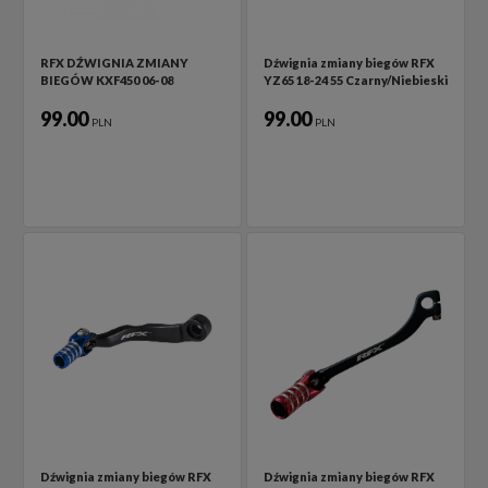
RFX DŹWIGNIA ZMIANY
Dźwignia zmiany biegów RFX
BIEGÓW KXF450 06-08
YZ65 18-24 55 Czarny/Niebieski
99.00
99.00
PLN
PLN
Dźwignia zmiany biegów RFX
Dźwignia zmiany biegów RFX