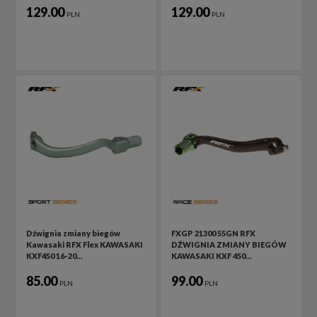
129.00
129.00
PLN
PLN
Dźwignia zmiany biegów
FXGP 21300 55GN RFX
Kawasaki RFX Flex KAWASAKI
DŹWIGNIA ZMIANY BIEGÓW
KXF450 16-20…
KAWASAKI KXF 450…
85.00
99.00
PLN
PLN