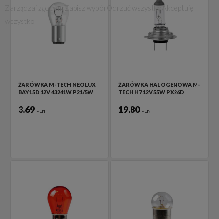
Zarządzaj zgodami
Zapisz wybór
Odrzuć wszystko
Akceptuję
wszystko
ŻARÓWKA M-TECH NEOLUX
ŻARÓWKA HALOGENOWA M-
BAY15D 12V 43241W P21/5W
TECH H7 12V 55W PX26D
3.69
19.80
PLN
PLN