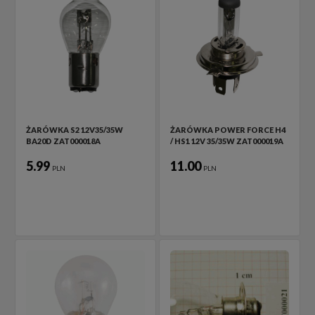
ŻARÓWKA S2 12V35/35W
ŻARÓWKA POWER FORCE H4
BA20D ZAT000018A
/ HS1 12V 35/35W ZAT000019A
5.99
11.00
PLN
PLN