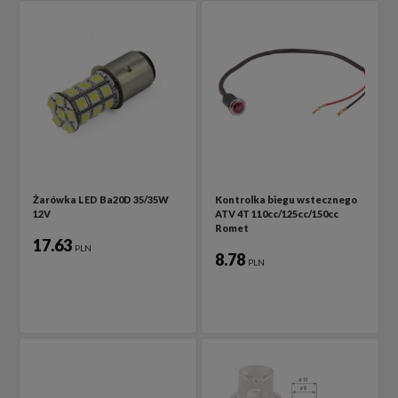
Żarówka LED Ba20D 35/35W
Kontrolka biegu wstecznego
12V
ATV 4T 110cc/125cc/150cc
Romet
17.63
PLN
8.78
PLN