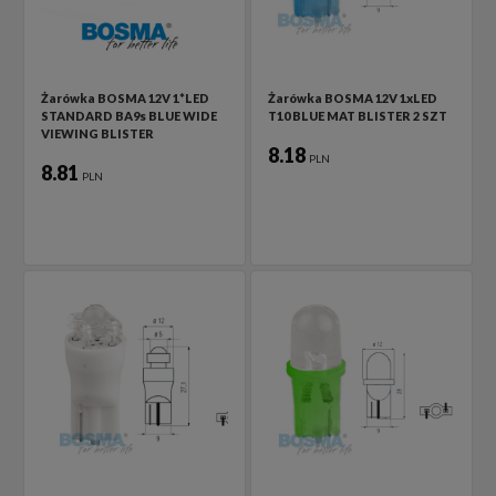
Żarówka BOSMA 12V 1*LED
Żarówka BOSMA 12V 1xLED
STANDARD BA9s BLUE WIDE
T10 BLUE MAT BLISTER 2 SZT
VIEWING BLISTER
8.18
PLN
8.81
PLN