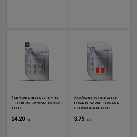
ŻARÓWKA BIAŁA 2X DIODA
ŻARÓWKA 2X DIODA LED
LED L018 W5W 9XSMD2835 M-
L006A W5W WALCOWANA
TECH
CZERWONA M-TECH
14.20
3.75
PLN
PLN