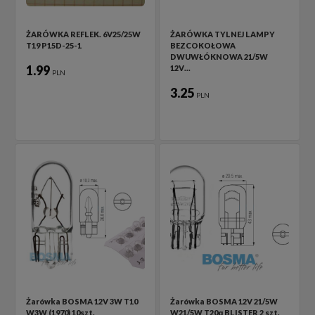
ŻARÓWKA REFLEK. 6V25/25W
ŻARÓWKA TYLNEJ LAMPY
T19 P15D-25-1
BEZCOKOŁOWA
DWUWŁÓKNOWA 21/5W
1.99
12V…
PLN
3.25
PLN
Żarówka BOSMA 12V 3W T10
Żarówka BOSMA 12V 21/5W
W3W (1970) 10szt.
W21/5W T20q BLISTER 2 szt.