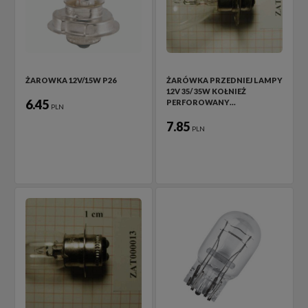
ŻAROWKA 12V/15W P26
ŻARÓWKA PRZEDNIEJ LAMPY
12V 35/ 35W KOŁNIEŻ
6.45
PERFOROWANY…
PLN
7.85
PLN