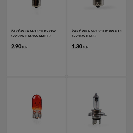
ŻARÓWKA M-TECH PY21W
ŻARÓWKA M-TECH R10W G18
12V 21W BAU15S AMBER
12V 10W BA15S
2.90
1.30
PLN
PLN