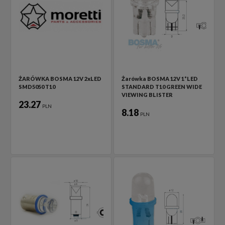
ŻARÓWKA BOSMA 12V 2xLED
Żarówka BOSMA 12V 1*LED
SMD5050 T10
STANDARD T10 GREEN WIDE
VIEWING BLISTER
23.27
PLN
8.18
PLN