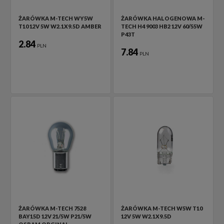
ŻARÓWKA M-TECH WY5W
ŻARÓWKA HALOGENOWA M-
T10 12V 5W W2.1X9.5D AMBER
TECH H4 9003 HB2 12V 60/55W
P43T
2.84
PLN
7.84
PLN
ŻARÓWKA M-TECH 7528
ŻARÓWKA M-TECH W5W T10
BAY15D 12V 21/5W P21/5W
12V 5W W2.1X9.5D