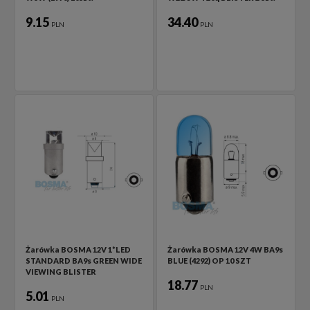
9.15
34.40
PLN
PLN
Żarówka BOSMA 12V 1*LED
Żarówka BOSMA 12V 4W BA9s
STANDARD BA9s GREEN WIDE
BLUE (4292) OP 10 SZT
VIEWING BLISTER
18.77
PLN
5.01
PLN