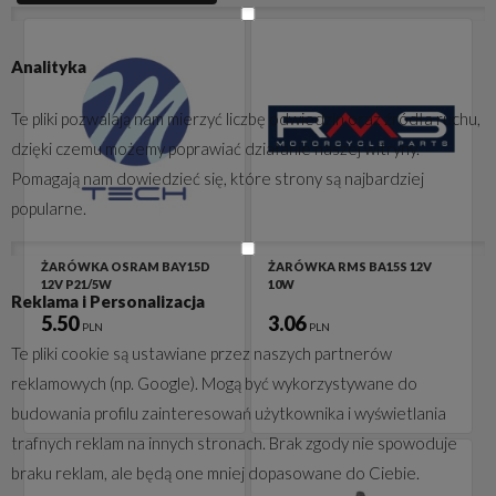
Analityka
Te pliki pozwalają nam mierzyć liczbę odwiedzin oraz źródła ruchu,
dzięki czemu możemy poprawiać działanie naszej witryny.
Pomagają nam dowiedzieć się, które strony są najbardziej
popularne.
ŻARÓWKA OSRAM BAY15D
ŻARÓWKA RMS BA15S 12V
12V P21/5W
10W
Reklama i Personalizacja
5.50
3.06
PLN
PLN
Te pliki cookie są ustawiane przez naszych partnerów
reklamowych (np. Google). Mogą być wykorzystywane do
budowania profilu zainteresowań użytkownika i wyświetlania
trafnych reklam na innych stronach. Brak zgody nie spowoduje
braku reklam, ale będą one mniej dopasowane do Ciebie.