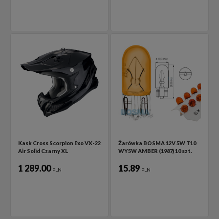
Kask Cross Scorpion Exo VX-22
Żarówka BOSMA 12V 5W T10
Air Solid Czarny XL
WY5W AMBER (1987) 10 szt.
1 289.00
15.89
PLN
PLN