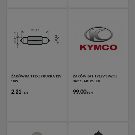
ŻARÓWKA T11X39 RURKA 12V
ŻARÓWKA H17 12V 35W/35
10W
34901-ABD2-E00
2.21
99.00
PLN
PLN