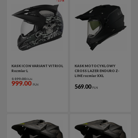
-17%
KASK ICON VARIANT VITRIOL
KASK MOTOCYKLOWY
Rozmiar L
CROSS LAZER ENDURO Z-
LINE rozmiar XXL
1 199.00
PLN
999.00
PLN
569.00
PLN