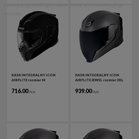
Zarządzaj zgodami
Zapisz wybór
Odrzuć wszystko
Akceptuję
wszystko
KASK INTEGRALNY ICON
KASK INTEGRALNY ICON
AIRFLITE rozmiar M
AIRFLITE JEWEL rozmiar 3XL
716.00
939.00
PLN
PLN