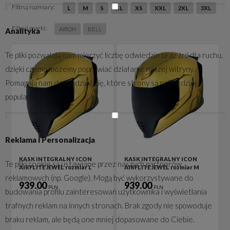
Filtruj rozmiary:
L
M
S
XL
XS
XXL
2XL
3XL
Filtruj marki:
AIROH
BELL
Analityka
Te pliki pozwalają nam mierzyć liczbę odwiedzin oraz źródła ruchu,
dzięki czemu możemy poprawiać działanie naszej witryny.
Pomagają nam dowiedzieć się, które strony są najbardziej
popularne.
Reklama i Personalizacja
KASK INTEGRALNY ICON
KASK INTEGRALNY ICON
Te pliki cookie są ustawiane przez naszych partnerów
AIRFLITE JEWEL rozmiar L
AIRFLITE JEWEL rozmiar M
reklamowych (np. Google). Mogą być wykorzystywane do
939.00
939.00
PLN
PLN
budowania profilu zainteresowań użytkownika i wyświetlania
trafnych reklam na innych stronach. Brak zgody nie spowoduje
braku reklam, ale będą one mniej dopasowane do Ciebie.