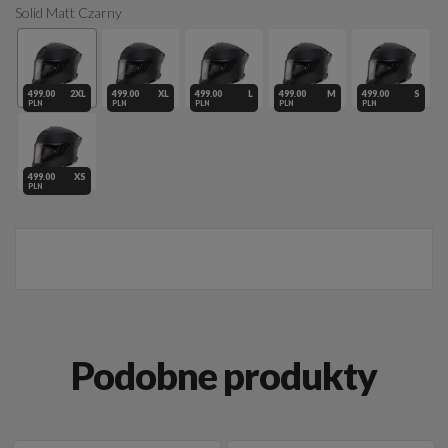
Solid Matt Czarny
499.00
2XL
499.00
XL
499.00
L
499.00
M
499.00
S
PLN
PLN
PLN
PLN
PLN
499.00
XS
PLN
Podobne produkty