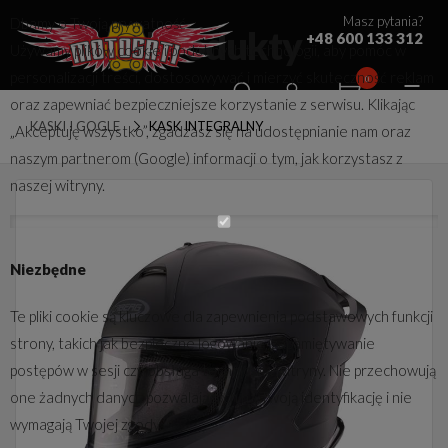
Masz pytania?
Dbamy o Twoją prywatność
Produkty
+48 600 133 312
Używamy plików cookie i podobnych technologii, aby pomóc w
personalizacji treści, dostosowywać i mierzyć skuteczność reklam
0
oraz zapewniać bezpieczniejsze korzystanie z serwisu. Klikając
KASKI I GOGLE
KASK INTEGRALNY
„Akceptuję wszystko”, zgadzasz się na udostępnianie nam oraz
naszym partnerom (Google) informacji o tym, jak korzystasz z
naszej witryny.
Niezbędne
Te pliki cookie są kluczowe dla zapewnienia podstawowych funkcji
strony, takich jak bezpieczne logowanie, zapamiętywanie
postępów w sesji czy obsługa techniczna witryny. Nie przechowują
one żadnych danych pozwalających na Twoją identyfikację i nie
wymagają Twojej zgody.