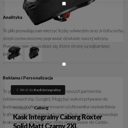
Analityka
Te pliki pozwalają nam mierzyć liczbę odwiedzin oraz źródła ruchu,
dzięki czemu możemy poprawiać działanie naszej witryny.
Pomagają nam dowiedzieć się, które strony są najbardziej
popularne.
Reklama i Personalizacja
Wróć do
Kask Integralny
Te pliki cookie są ustawiane przez naszych partnerów
reklamowych (np. Google). Mogą być wykorzystywane do
budowania profilu zainteresowań użytkownika i wyświetlania
Caberg
Producent
trafnych reklam na innych stronach. Brak zgody nie spowoduje
Kask Integralny Caberg Roxter
braku reklam, ale będą one mniej dopasowane do Ciebie.
Solid Matt Czarny 2XL