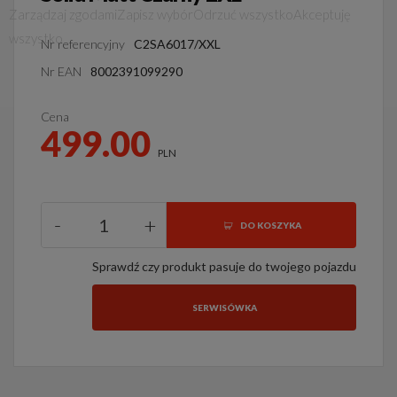
Zarządzaj zgodami
Zapisz wybór
Odrzuć wszystko
Akceptuję
wszystko
Nr referencyjny
C2SA6017/XXL
Nr EAN
8002391099290
Cena
499.00
PLN
-
+
DO KOSZYKA
Sprawdź czy produkt pasuje do twojego pojazdu
SERWISÓWKA