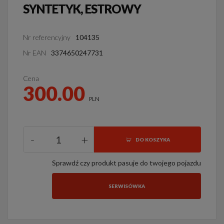
SYNTETYK, ESTROWY
Nr referencyjny
104135
Nr EAN
3374650247731
Cena
300.00
PLN
-
+
DO KOSZYKA
Sprawdź czy produkt pasuje do twojego pojazdu
SERWISÓWKA