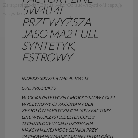
Zarządzaj zgodami
Zapisz wybór
Odrzuć wszystko
Akceptuję
5W40 4L
wszystko
PRZEWYŻSZA
JASO MA2 FULL
SYNTETYK,
ESTROWY
INDEKS: 300VFL 5W40 4L 104115
OPIS PRODUKTU
W 100% SYNTETYCZNY MOTOCYKLOWY OLEJ
WYCZYNOWY OPRACOWANY DLA
ZESPOŁÓW FABRYCZNYCH. 300V FACTORY
LINE WYKORZYSTUJE ESTER CORE®
TECHNOLOGY W CELU UZYSKANIA
MAKSYMALNEJ MOCY SILNIKA PRZY
ZACHOWANIU MAKSYMALNEJ TRWAŁOŚCI I