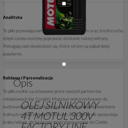
Analityka
Te pliki pozwalają nam mierzyć liczbę odwiedzin oraz źródła ruchu,
dzięki czemu możemy poprawiać działanie naszej witryny.
Pomagają nam dowiedzieć się, które strony są najbardziej
popularne.
Reklama i Personalizacja
Opis
Te pliki cookie są ustawiane przez naszych partnerów
reklamowych (np. Google). Mogą być wykorzystywane do
OLEJ SILNIKOWY
budowania profilu zainteresowań użytkownika i wyświetlania
4T MOTUL 300V
trafnych reklam na innych stronach. Brak zgody nie spowoduje
braku reklam, ale będą one mniej dopasowane do Ciebie.
FACTORY LINE