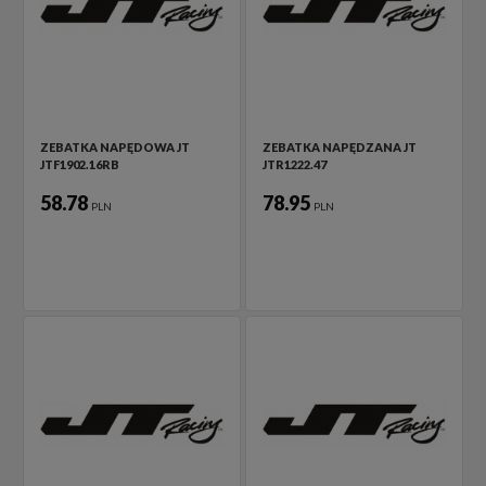
ZEBATKA NAPĘDOWA JT
ZEBATKA NAPĘDZANA JT
JTF1902.16RB
JTR1222.47
58.78
78.95
PLN
PLN