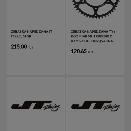
ZEBATKA NAPĘDZANA JT
ZEBATKA NAPĘDZANA TYŁ
JTX251.51GR
ROZMIAR 50 JTR897.50SC
KTM SX EXC HUSQVARNA…
215.00
PLN
120.65
PLN