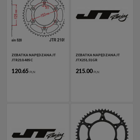
ZEBATKA NAPĘDZANA JT
ZEBATKA NAPĘDZANA JT
JTR210.48SC
JTX251.51GR
120.65
215.00
PLN
PLN