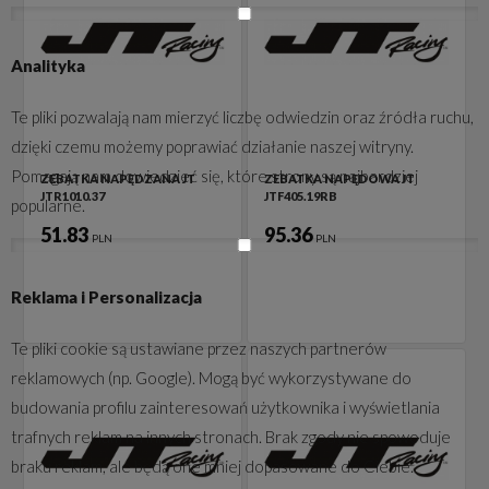
Analityka
Te pliki pozwalają nam mierzyć liczbę odwiedzin oraz źródła ruchu,
dzięki czemu możemy poprawiać działanie naszej witryny.
Pomagają nam dowiedzieć się, które strony są najbardziej
ZEBATKA NAPĘDZANA JT
ZEBATKA NAPĘDOWA JT
JTR1010.37
JTF405.19RB
popularne.
51.83
95.36
PLN
PLN
Reklama i Personalizacja
Te pliki cookie są ustawiane przez naszych partnerów
reklamowych (np. Google). Mogą być wykorzystywane do
budowania profilu zainteresowań użytkownika i wyświetlania
trafnych reklam na innych stronach. Brak zgody nie spowoduje
braku reklam, ale będą one mniej dopasowane do Ciebie.