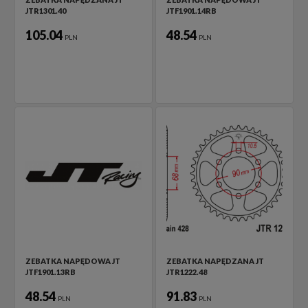
JTR1301.40
JTF1901.14RB
105.04
48.54
PLN
PLN
ZEBATKA NAPĘDOWA JT
ZEBATKA NAPĘDZANA JT
JTF1901.13RB
JTR1222.48
48.54
91.83
PLN
PLN