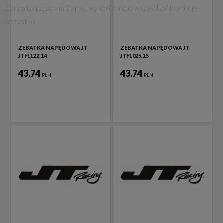
Zarządzaj zgodami
Zapisz wybór
Odrzuć wszystko
Akceptuję
wszystko
ZEBATKA NAPĘDOWA JT
ZEBATKA NAPĘDOWA JT
JTF1122.14
JTF1025.15
43.74
43.74
PLN
PLN