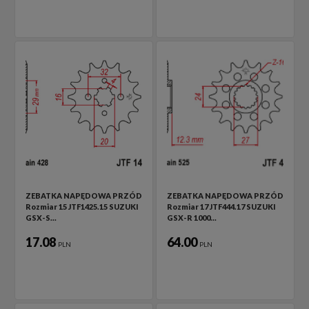
ZEBATKA NAPĘDOWA PRZÓD
ZEBATKA NAPĘDOWA PRZÓD
Rozmiar 15 JTF1425.15 SUZUKI
Rozmiar 17 JTF444.17 SUZUKI
GSX-S…
GSX-R 1000…
17.08
64.00
PLN
PLN