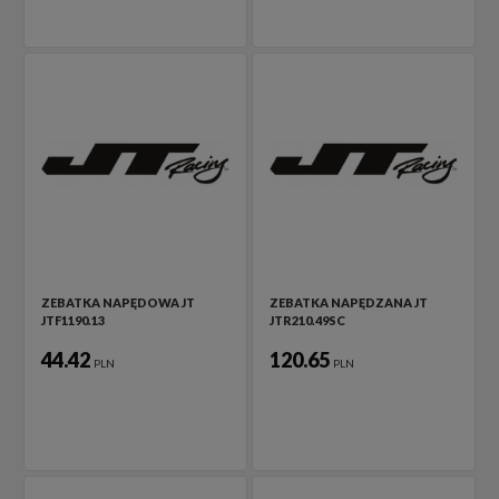
ZEBATKA NAPĘDOWA JT
ZEBATKA NAPĘDZANA JT
JTF1190.13
JTR210.49SC
44.42
120.65
PLN
PLN