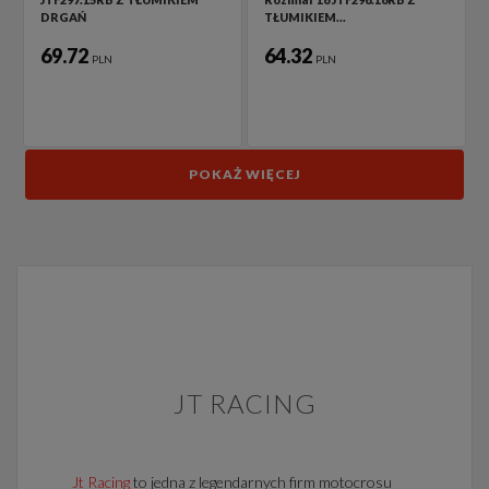
DRGAŃ
TŁUMIKIEM…
69.72
64.32
PLN
PLN
POKAŻ WIĘCEJ
JT RACING
Jt Racing
to jedna z legendarnych firm motocrosu