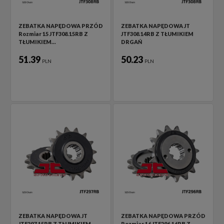
ZEBATKA NAPĘDOWA PRZÓD
ZEBATKA NAPĘDOWA JT
Rozmiar 15 JTF308.15RB Z
JTF308.14RB Z TŁUMIKIEM
TŁUMIKIEM…
DRGAŃ
51.39
50.23
PLN
PLN
ZEBATKA NAPĘDOWA JT
ZEBATKA NAPĘDOWA PRZÓD
JTF297.15RB Z TŁUMIKIEM
Rozmiar 16 JTF296.16RB Z