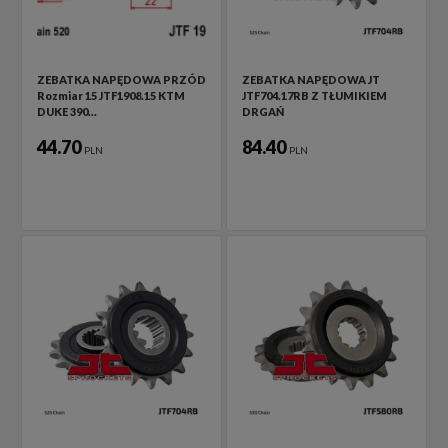
ZEBATKA NAPĘDOWA PRZÓD
ZEBATKA NAPĘDOWA JT
Rozmiar 15 JTF1908.15 KTM
JTF704.17RB Z TŁUMIKIEM
DUKE 390…
DRGAŃ
44.70
84.40
PLN
PLN