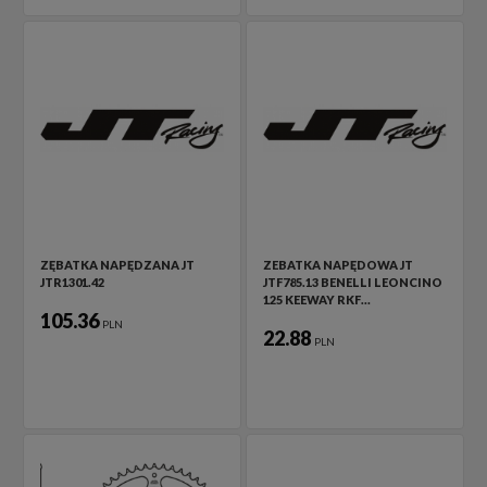
ZĘBATKA NAPĘDZANA JT
ZEBATKA NAPĘDOWA JT
JTR1301.42
JTF785.13 BENELLI LEONCINO
125 KEEWAY RKF…
105.36
PLN
22.88
PLN