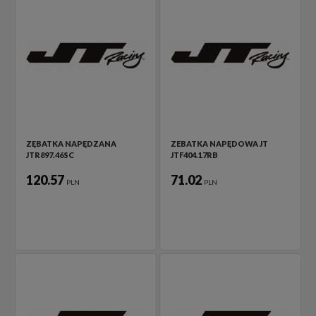
ZĘBATKA NAPĘDZANA
ZEBATKA NAPĘDOWA JT
JTR897.46SC
JTF404.17RB
120.57
71.02
PLN
PLN