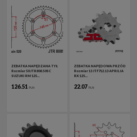
ZEBATKA NAPĘDZANA TYŁ
ZEBATKA NAPĘDOWA PRZÓD
Rozmiar 50 JTR808.50SC
Rozmiar 13 JTF712.13 APRILIA
SUZUKI RM 125…
RX 125…
126.51
22.07
PLN
PLN