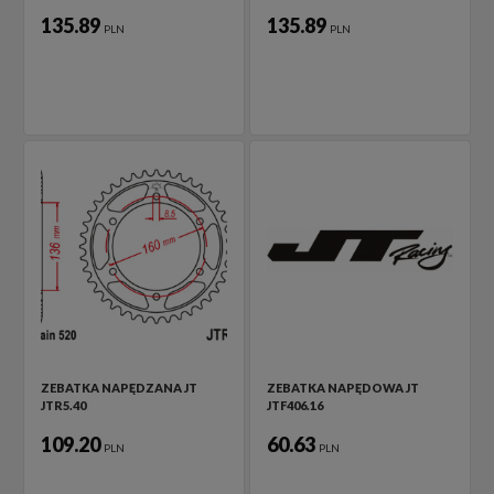
135.89
135.89
PLN
PLN
ZEBATKA NAPĘDZANA JT
ZEBATKA NAPĘDOWA JT
JTR5.40
JTF406.16
109.20
60.63
PLN
PLN