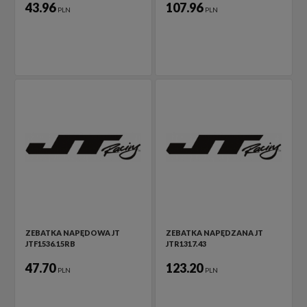
43.96
107.96
PLN
PLN
ZEBATKA NAPĘDOWA JT
ZEBATKA NAPĘDZANA JT
JTF1536.15RB
JTR1317.43
47.70
123.20
PLN
PLN