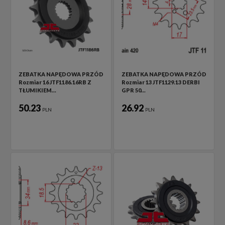
ZEBATKA NAPĘDOWA PRZÓD
ZEBATKA NAPĘDOWA PRZÓD
Rozmiar 16 JTF1186.16RB Z
Rozmiar 13 JTF1129.13 DERBI
TŁUMIKIEM…
GPR 50…
50.23
26.92
PLN
PLN