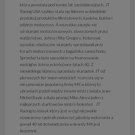
która powstała pod koniec lat sześćdziesiątych. JT
Racing USA szybko stała się liderem w dziedzinie
produkcji produktów lifestylowych, kasków, butów i
odzieży motocross. A wszystko zaczęło się
od skarpet motocrossowych, stworzonych przez
małżeństwo, Johna i Ritę Gregory. Kolorowe,
wysokie, elastyczne skarpety sprzedawali przy
torach motocrosowych z bagażnika samochodu.
Sprzedaż ta była sposobem na finansowanie
wyścigów Johna w końcówce latach 60. Z
niewielkiego biznesu sprzedaży skarpetek JT od
pierwszych lier imion właścicieli rozrosła się w
niesamowicie popularną firmę MX w której to
ubraniach jezdził między innymi mistrz świata Jean-
Michel Bayle a dużo pózniej Mike Alessi jeden z
najleprzych startowców mistrz-holeshot . JT
Racing to klasyk który jest w ciąż niezwykle
nowiczesny i potrafi zaskoczyć jakością wykonania a
ponad 40 lat doświadczenia w branży MX jest
bezcenne.