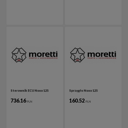
Sterownik ECU Noxo 125
Sprzęgło Noxo 125
736.16
160.52
PLN
PLN