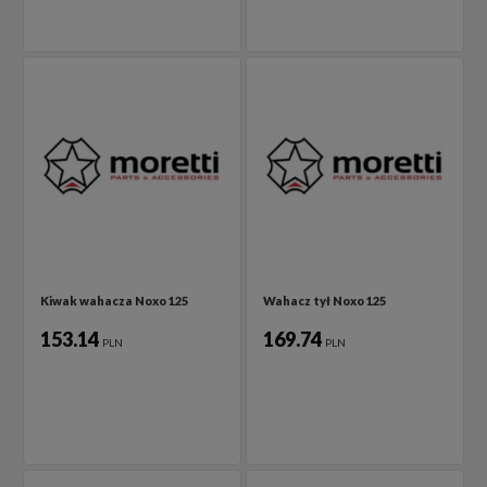
Kiwak wahacza Noxo 125
Wahacz tył Noxo 125
153.14
169.74
PLN
PLN