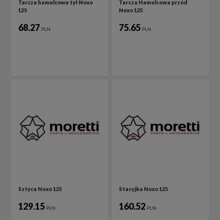
Tarcza hamulcowa tył Noxo
Tarcza Hamulcowa przód
125
Noxo 125
68.27
75.65
PLN
PLN
Sztyca Noxo 125
Stacyjka Noxo 125
129.15
160.52
PLN
PLN