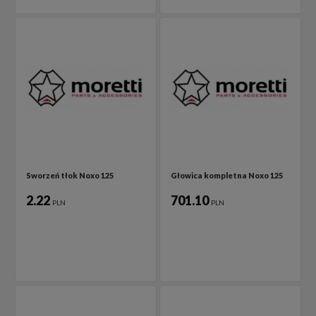
Sworzeń tłok Noxo 125
Głowica kompletna Noxo 125
2.22
701.10
PLN
PLN