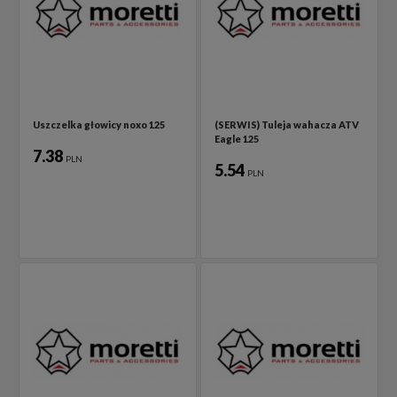
Uszczelka głowicy noxo 125
(SERWIS) Tuleja wahacza ATV
Eagle 125
7.38
PLN
5.54
PLN