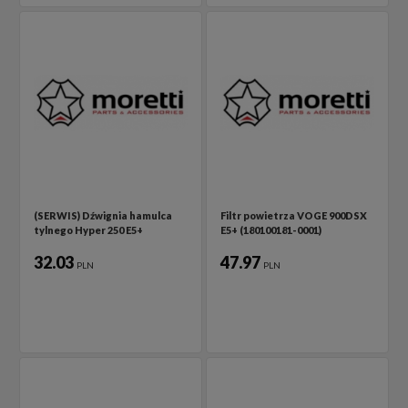
(SERWIS) Dźwignia hamulca
Filtr powietrza VOGE 900DSX
tylnego Hyper 250 E5+
E5+ (180100181-0001)
32.03
47.97
PLN
PLN