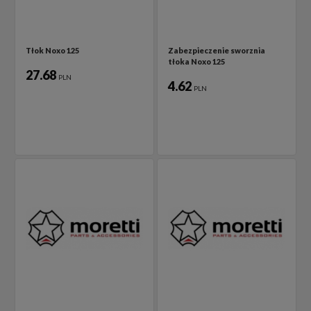
Tłok Noxo 125
Zabezpieczenie sworznia
tłoka Noxo 125
27.68
PLN
4.62
PLN