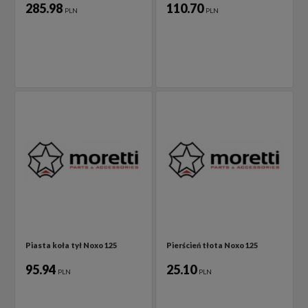
285.98
110.70
PLN
PLN
Piasta koła tył Noxo 125
Pierścień tłota Noxo 125
95.94
25.10
PLN
PLN