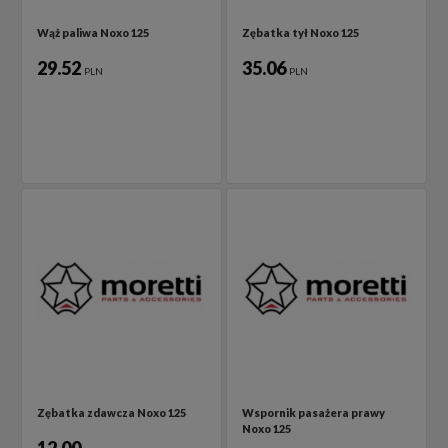
Wąż paliwa Noxo 125
Zębatka tył Noxo 125
29.52
35.06
PLN
PLN
Zębatka zdawcza Noxo 125
Wspornik pasażera prawy
Noxo 125