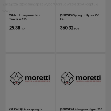
Zarządzaj zgodami
Zapisz wybór
Odrzuć wszystko
Akceptuję
wszystko
Wkład filtra powietrza
(SERWIS) Sprzęgło Hyper 250
Traverse 125
E5+
25.38
360.32
PLN
PLN
(SERWIS) Linka sprzęgła
(SERWIS) Linka gazu Hyper 250