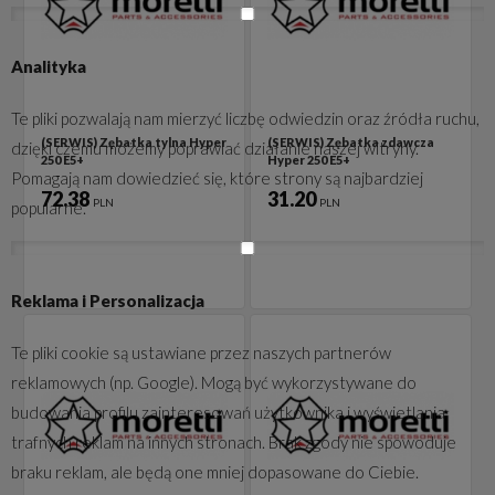
Analityka
Te pliki pozwalają nam mierzyć liczbę odwiedzin oraz źródła ruchu,
(SERWIS) Zębatka tylna Hyper
(SERWIS) Zębatka zdawcza
dzięki czemu możemy poprawiać działanie naszej witryny.
250 E5+
Hyper 250 E5+
Pomagają nam dowiedzieć się, które strony są najbardziej
72.38
31.20
PLN
PLN
popularne.
Reklama i Personalizacja
Te pliki cookie są ustawiane przez naszych partnerów
reklamowych (np. Google). Mogą być wykorzystywane do
budowania profilu zainteresowań użytkownika i wyświetlania
trafnych reklam na innych stronach. Brak zgody nie spowoduje
braku reklam, ale będą one mniej dopasowane do Ciebie.