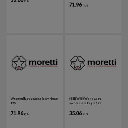
12.00
PLN
71.96
PLN
Wspornik pasażera lewy Noxo
(SERWIS) Wahacz ze
125
sworzniem Eagle 125
71.96
35.06
PLN
PLN