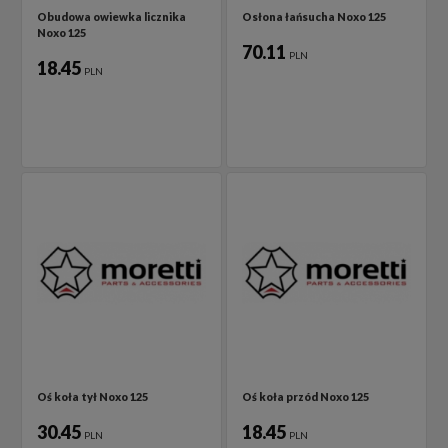
Obudowa owiewka licznika
Osłona łańsucha Noxo 125
Noxo 125
70.11
PLN
18.45
PLN
Oś koła tył Noxo 125
Oś koła przód Noxo 125
30.45
18.45
PLN
PLN