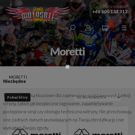
Masz pytania?
Dbamy o Twoją prywatność
+48 600 133 312
Używamy plików cookie i podobnych technologii, aby pomóc w
personalizacji treści, dostosowywać i mierzyć skuteczność reklam
0
oraz zapewniać bezpieczniejsze korzystanie z serwisu. Klikając
„Akceptuję wszystko”, zgadzasz się na udostępnianie nam oraz
Moretti
naszym partnerom (Google) informacji o tym, jak korzystasz z
naszej witryny.
MORETTI
Niezbędne
Te pliki cookie są kluczowe dla zapewnienia podstawowych funkcji
Pokaż filtry
strony, takich jak bezpieczne logowanie, zapamiętywanie
postępów w sesji czy obsługa techniczna witryny. Nie przechowują
one żadnych danych pozwalających na Twoją identyfikację i nie
wymagają Twojej zgody.