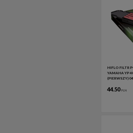
HIFLO FILTR
YAMAHA YP 4
(PIERWSZY) 04
44.50
PLN