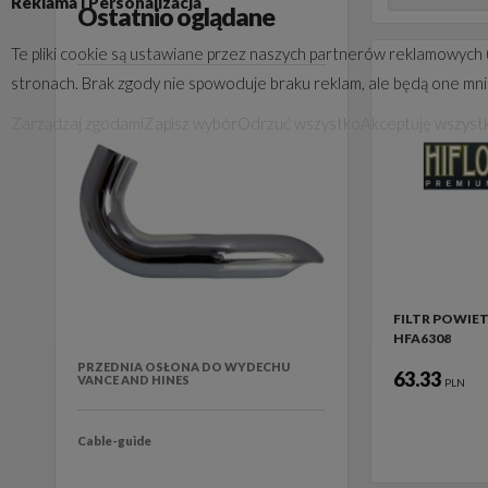
Reklama i Personalizacja
Ostatnio oglądane
Te pliki cookie są ustawiane przez naszych partnerów reklamowych 
stronach. Brak zgody nie spowoduje braku reklam, ale będą one mn
Zarządzaj zgodami
Zapisz wybór
Odrzuć wszystko
Akceptuję wszyst
FILTR POWIE
HFA6308
PRZEDNIA OSŁONA DO WYDECHU
63.33
VANCE AND HINES
PLN
Cable-guide