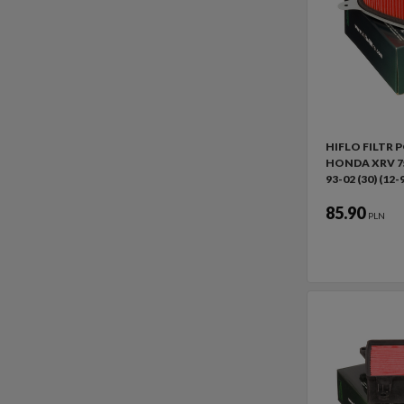
HIFLO FILTR
HONDA XRV 7
93-02 (30) (12
85.90
PLN