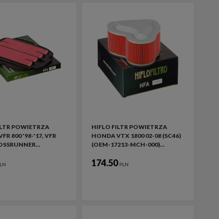
ILTR POWIETRZA
HIFLO FILTR POWIETRZA
R 800 '98-'17, VFR
HONDA VTX 1800 02-08 (SC46)
ROSSRUNNER…
(OEM-17213-MCH-000)…
174.50
LN
PLN