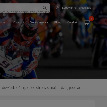
Logowanie i rejestracja
wniać bezpieczniejsze korzystanie z serwisu. Klikając „Akceptuję
0
tlet
Pojazdy
Serwisówka
Blog
Kontakt
esji czy obsługa techniczna witryny. Nie przechowują one żadnych
 dowiedzieć się, które strony są najbardziej popularne.