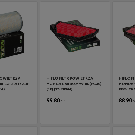
 POWIETRZA
HIFLO FILTR POWIETRZA
HIFLO F
'13-'20 (17210-
HONDA CBR 600F 99-00 (PC35)
HONDA VF
84)
(50) (12-90344)…
800X C
99.80
88.90
PLN
P