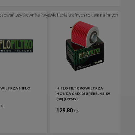
esowań użytkownika i wyświetlania trafnych reklam na innych
OWIETRZA HIFLO
HIFLO FILTR POWIETRZA
HONDA CMX 250 REBEL 96-09
(30) (H1249)
LN
129.80
PLN