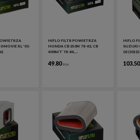
 POWIETRZA
HIFLO FILTR POWIETRZA
HIFLO F
 MOVIE XL '01-
HONDA CB 250N`78-82, CB
SUZUKI 
6)
400N/T`78-84,…
02 (30) (
49.80
103.5
PLN