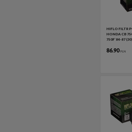
HIFLO FILTR
HONDA CB 750
750F`84-87 (30
86.90
PLN