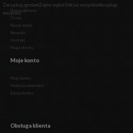
Zarządzaj zgodami
Zapisz wybór
Odrzuć wszystko
Akceptuję
Strona główna
wszystko
O nas
Nasze marki
Nowości
Kontakt
Mapa strony
Moje konto
Moje konto
Historia zamówień
Edycja konta
Obsługa klienta