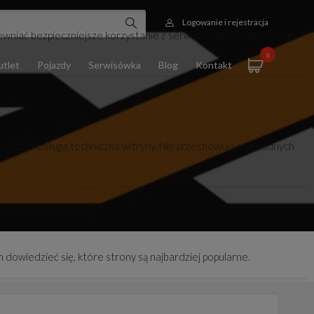
Logowanie i rejestracja
wniać bezpieczniejsze korzystanie z serwisu. Klikając „Akceptuję
0
tlet
Pojazdy
Serwisówka
Blog
Kontakt
esji czy obsługa techniczna witryny. Nie przechowują one żadnych
 dowiedzieć się, które strony są najbardziej popularne.