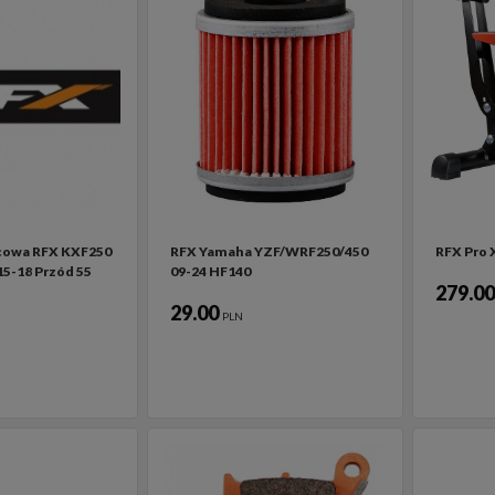
cowa RFX KXF250
RFX Yamaha YZF/WRF250/450
RFX Pro 
15-18 Przód 55
09-24 HF140
279.0
29.00
PLN