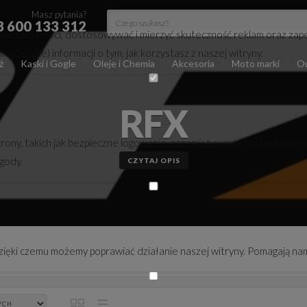
Masz pytania?
8 600 133 312
lizacji treści, dostosowywać i mierzyć skuteczność reklam oraz zape
(Google) informacji o tym, jak korzystasz z naszej witryny.
ż
Kaski i Gogle
Oleje i Chemia
Akcesoria
Moto marki
Ou
RFX
trony, takich jak bezpieczne logowanie, zapamiętywanie postępów w s
zgody.
CZYTAJ OPIS
 dzięki czemu możemy poprawiać działanie naszej witryny. Pomagają nam