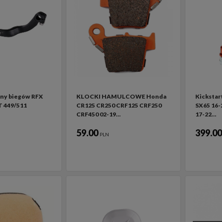
ny biegów RFX
KLOCKI HAMULCOWE Honda
Kickstar
T 449/511
CR125 CR250 CRF125 CRF250
SX65 16
CRF450 02-19…
17-22…
59.00
399.0
PLN