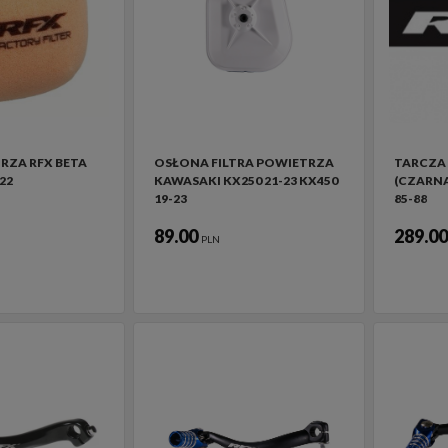
RZA RFX BETA
OSŁONA FILTRA POWIETRZA
TARCZA 
22
KAWASAKI KX250 21-23 KX450
(CZARNA
19-23
85-88
89.00
289.0
PLN