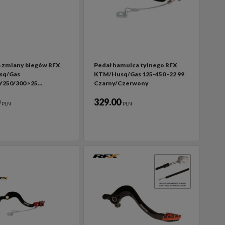
 zmiany biegów RFX
Pedał hamulca tylnego RFX
sq/Gas
KTM/Husq/Gas 125-450 -22 99
/250/300 >25…
Czarny/Czerwony
0
329.00
PLN
PLN