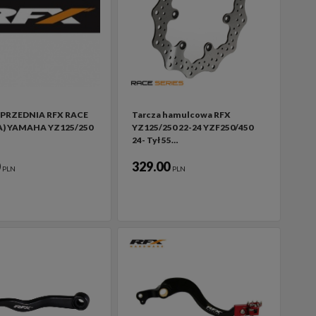
PRZEDNIA RFX RACE
Tarcza hamulcowa RFX
) YAMAHA YZ125/250
YZ125/250 22-24 YZF250/450
24- Tył 55…
0
329.00
PLN
PLN