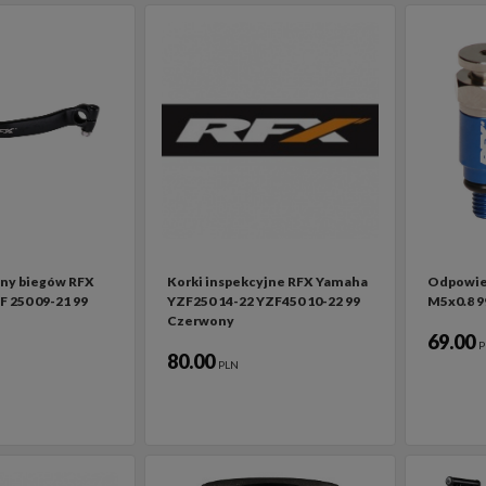
ny biegów RFX
Korki inspekcyjne RFX Yamaha
Odpowiet
 250 09-21 99
YZF250 14-22 YZF450 10-22 99
M5x0.8 9
Czerwony
69.00
P
80.00
PLN