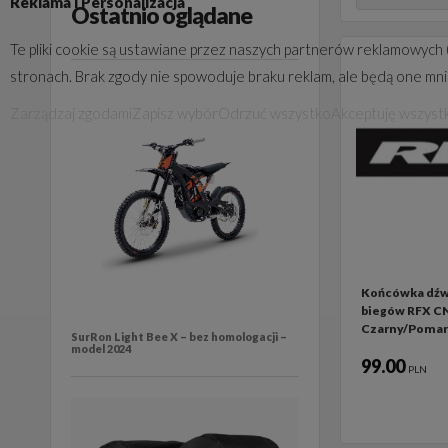
Reklama i Personalizacja
Ostatnio oglądane
Te pliki cookie są ustawiane przez naszych partnerów reklamowych 
stronach. Brak zgody nie spowoduje braku reklam, ale będą one mn
Zarządzaj zgodami
Zapisz wybór
Odrzuć wszystko
Akceptuję wszyst
Końcówka dźw
biegów RFX C
Czarny/Poma
SurRon Light Bee X – bez homologacji –
model 2024
99.00
PLN