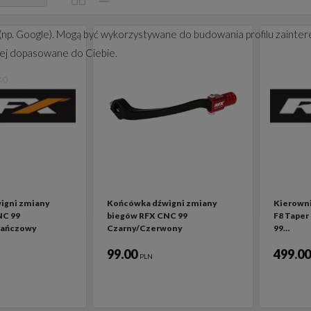
(np. Google). Mogą być wykorzystywane do budowania profilu zainter
iej dopasowane do Ciebie.
ko
igni zmiany
Końcówka dźwigni zmiany
Kierowni
NC 99
biegów RFX CNC 99
F8 Taper
rańczowy
Czarny/Czerwony
99…
99.00
499.0
PLN