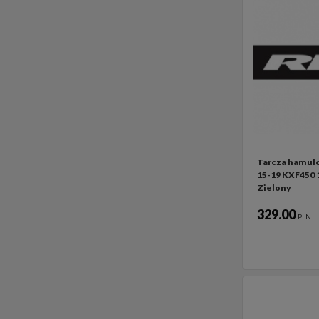
Tarcza hamul
15-19 KXF450 
Zielony
329.00
PLN