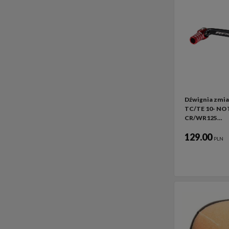
Dźwignia zmia
TC/TE 10- NO
CR/WR125…
129.00
PLN