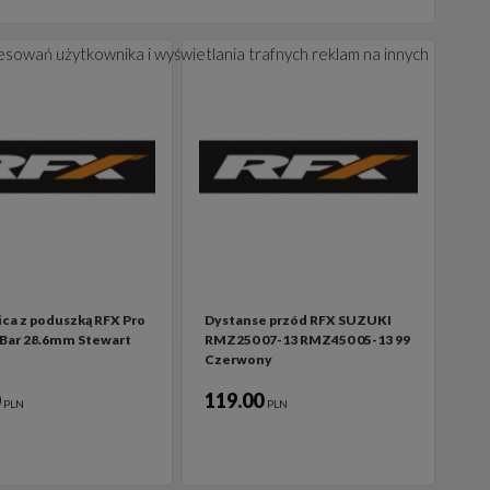
esowań użytkownika i wyświetlania trafnych reklam na innych
ca z poduszką RFX Pro
Dystanse przód RFX SUZUKI
 Bar 28.6mm Stewart
RMZ250 07-13 RMZ450 05-13 99
Czerwony
0
119.00
PLN
PLN