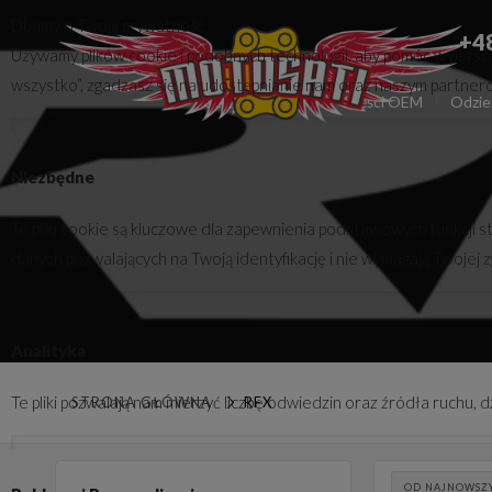
Dbamy o Twoją prywatność
+4
Używamy plików cookie i podobnych technologii, aby pomóc w persona
wszystko”, zgadzasz się na udostępnianie nam oraz naszym partnerom 
Części zamienne
Części OEM
Odzie
Niezbędne
Te pliki cookie są kluczowe dla zapewnienia podstawowych funkcji s
danych pozwalających na Twoją identyfikację i nie wymagają Twojej 
Analityka
Te pliki pozwalają nam mierzyć liczbę odwiedzin oraz źródła ruchu,
STRONA GŁÓWNA
RFX