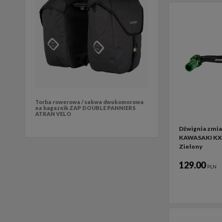
Torba rowerowa / sakwa dwukomorowa
na bagaznik ZAP DOUBLE PANNIERS
ATRAN VELO
Dźwignia zmia
KAWASAKI KXF
Zielony
129.00
PLN