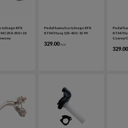
 tylnego RFX
Pedał hamulca tylnego RFX
Pedał ha
 MC250-350 >22
KTM/Husq 125-450 -15 99
KTM/Hus
erwony
Czarny/
329.00
PLN
329.0