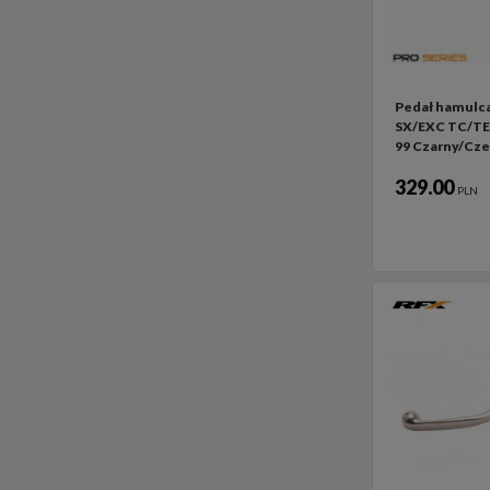
Pedał hamulca
SX/EXC TC/TE
99 Czarny/Cz
329.00
PLN