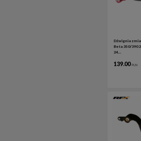
Dźwignia zmia
Beta 350/390 2
24…
139.00
PLN