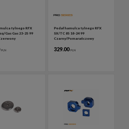
mulca tylnego RFX
Pedał hamulca tylnego RFX
q/Gas Gas 23-25 99
SX/TC 85 18-24 99
Czerwony
Czarny/Pomarańczowy
0
329.00
PLN
PLN