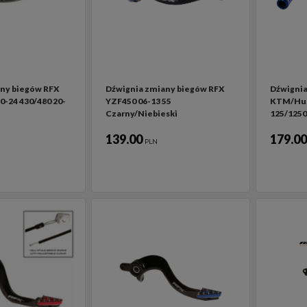
ny biegów RFX
Dźwignia zmiany biegów RFX
Dźwignia
0-24 430/480 20-
YZF450 06-13 55
KTM/Hu
Czarny/Niebieski
125/1250
139.00
179.0
PLN