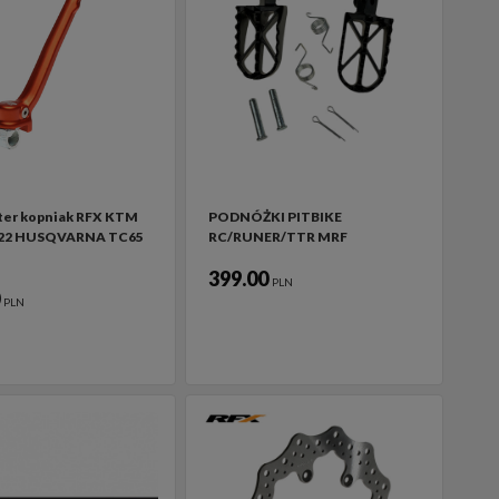
ter kopniak RFX KTM
PODNÓŻKI PITBIKE
-22 HUSQVARNA TC65
RC/RUNER/TTR MRF
399.00
PLN
0
PLN