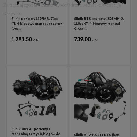
Zarządzaj zgodami
Zapisz wybór
Odrzuć wszystko
Akceptuję
wszystko
Silnik poziomy 139FMB, 70cc
Silnik BTS poziomy 152FMH-2,
4T, 4-biegowy manual, srebrny
110cc 4T, 4-biegowy manual
(bez…
Cross…
1 291.50
739.00
PLN
PLN
Silnik 70cc 4T poziomy z
manualną skrzynią biegów do
Silnik ATV 110 3+1 BTS (bez