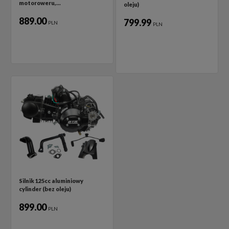
motoroweru,…
oleju)
889.00
799.99
PLN
PLN
Silnik 125cc aluminiowy
cylinder (bez oleju)
899.00
PLN