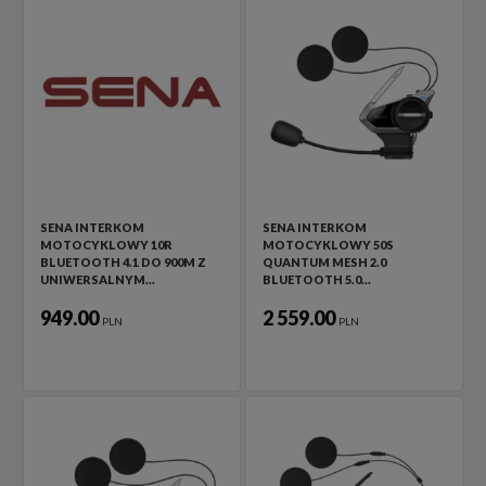
SENA INTERKOM
SENA INTERKOM
MOTOCYKLOWY 10R
MOTOCYKLOWY 50S
BLUETOOTH 4.1 DO 900M Z
QUANTUM MESH 2.0
UNIWERSALNYM…
BLUETOOTH 5.0…
949.00
2 559.00
PLN
PLN