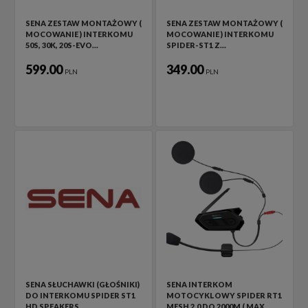
SENA ZESTAW MONTAŻOWY (
SENA ZESTAW MONTAŻOWY (
MOCOWANIE ) INTERKOMU
MOCOWANIE ) INTERKOMU
50S, 30K, 20S-EVO…
SPIDER-ST1 Z…
599.00
349.00
PLN
PLN
SENA SŁUCHAWKI (GŁOŚNIKI)
SENA INTERKOM
DO INTERKOMU SPIDER ST1
MOTOCYKLOWY SPIDER RT1
HD SPEAKERS…
MESH 2.0 DO 2000M ( MAX…