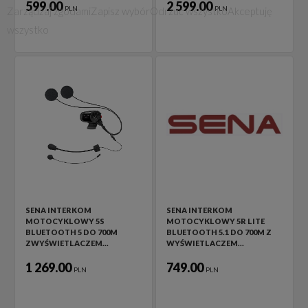
599.00
2 599.00
PLN
PLN
Zarządzaj zgodami
Zapisz wybór
Odrzuć wszystko
Akceptuję
wszystko
SENA INTERKOM
SENA INTERKOM
MOTOCYKLOWY 5S
MOTOCYKLOWY 5R LITE
BLUETOOTH 5 DO 700M
BLUETOOTH 5.1 DO 700M Z
ZWYŚWIETLACZEM…
WYŚWIETLACZEM…
1 269.00
749.00
PLN
PLN