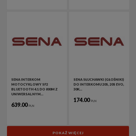
SENA INTERKOM
SENA SŁUCHAWKI (GŁOŚNIKI)
MOTOCYKLOWY SF2
DO INTERKOMU 20S, 20S EVO,
BLUETOOTH 4.1 DO 800M Z
30K…
UNIWERSALNYM…
174.00
PLN
639.00
PLN
POKAŻ WIĘCEJ