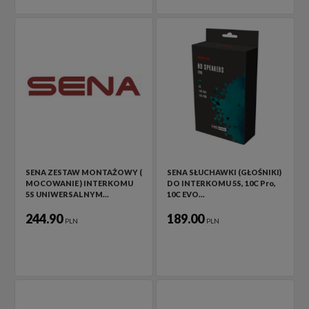
SENA ZESTAW MONTAŻOWY (
SENA SŁUCHAWKI (GŁOŚNIKI)
MOCOWANIE ) INTERKOMU
DO INTERKOMU 5S, 10C Pro,
5S UNIWERSALNYM…
10C EVO…
244.90
189.00
PLN
PLN