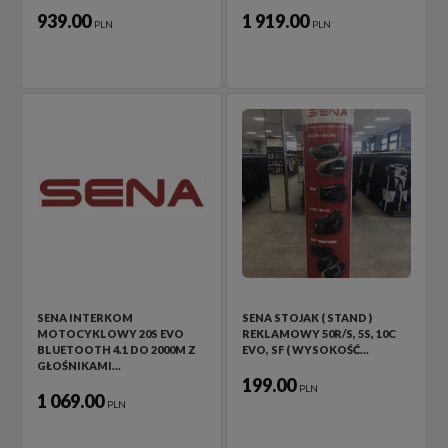
939.00
1 919.00
PLN
PLN
SENA INTERKOM
SENA STOJAK ( STAND )
MOTOCYKLOWY 20S EVO
REKLAMOWY 50R/S, 5S, 10C
BLUETOOTH 4.1 DO 2000M Z
EVO, SF ( WYSOKOŚĆ…
GŁOŚNIKAMI…
199.00
PLN
1 069.00
PLN