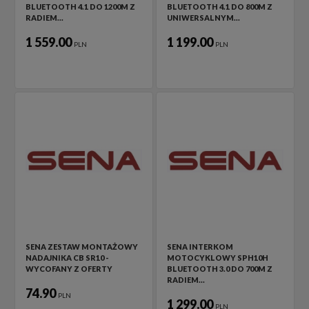
BLUETOOTH 4.1 DO 1200M Z
BLUETOOTH 4.1 DO 800M Z
RADIEM…
UNIWERSALNYM…
1 559.00
1 199.00
PLN
PLN
SENA ZESTAW MONTAŻOWY
SENA INTERKOM
NADAJNIKA CB SR10 -
MOTOCYKLOWY SPH10H
WYCOFANY Z OFERTY
BLUETOOTH 3.0 DO 700M Z
RADIEM…
74.90
PLN
1 299.00
PLN