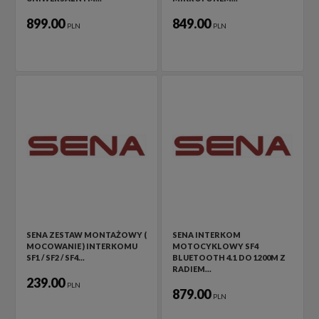
899.00
849.00
PLN
PLN
SENA ZESTAW MONTAŻOWY (
SENA INTERKOM
MOCOWANIE ) INTERKOMU
MOTOCYKLOWY SF4
SF1 / SF2 / SF4…
BLUETOOTH 4.1 DO 1200M Z
RADIEM…
239.00
PLN
879.00
PLN