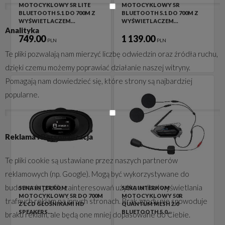
MOTOCYKLOWY 5R LITE
MOTOCYKLOWY 5R
BLUETOOTH 5.1 DO 700M Z
BLUETOOTH 5.1 DO 700M Z
WYŚWIETLACZEM…
WYŚWIETLACZEM…
Analityka
749.00
1 139.00
PLN
PLN
Te pliki pozwalają nam mierzyć liczbę odwiedzin oraz źródła ruchu,
dzięki czemu możemy poprawiać działanie naszej witryny.
Pomagają nam dowiedzieć się, które strony są najbardziej
popularne.
Reklama i Personalizacja
Te pliki cookie są ustawiane przez naszych partnerów
reklamowych (np. Google). Mogą być wykorzystywane do
budowania profilu zainteresowań użytkownika i wyświetlania
SENA INTERKOM
SENA INTERKOM
MOTOCYKLOWY 5R DO 700M
MOTOCYKLOWY 50R
trafnych reklam na innych stronach. Brak zgody nie spowoduje
Z LCD GŁOŚNIKAMI HD
QUANTUM MESH 2.0
SPEAKERS…
BLUETOOTH 5.0…
braku reklam, ale będą one mniej dopasowane do Ciebie.