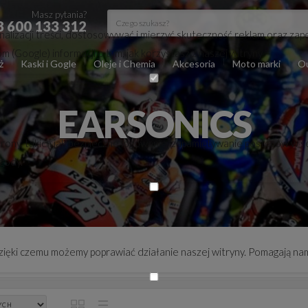
Masz pytania?
8 600 133 312
lizacji treści, dostosowywać i mierzyć skuteczność reklam oraz zape
(Google) informacji o tym, jak korzystasz z naszej witryny.
ż
Kaski i Gogle
Oleje i Chemia
Akcesoria
Moto marki
Ou
EARSONICS
trony, takich jak bezpieczne logowanie, zapamiętywanie postępów w s
zgody.
 dzięki czemu możemy poprawiać działanie naszej witryny. Pomagają nam