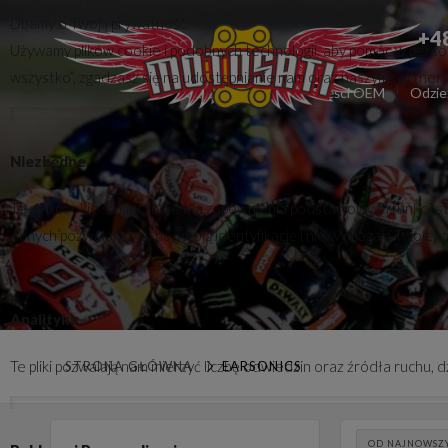
Dbamy o Twoją prywatność
+4
Używamy plików cookie i podobnych technologii, aby pomóc w persona
wszystko”, zgadzasz się na udostępnianie nam oraz naszym partnerom 
Części zamienne
Części OEM
Odzie
Niezbędne
Te pliki cookie są kluczowe dla zapewnienia podstawowych funkcji s
danych pozwalających na Twoją identyfikację i nie wymagają Twojej 
Analityka
Te pliki pozwalają nam mierzyć liczbę odwiedzin oraz źródła ruchu,
STRONA GŁÓWNA
EARSONICS