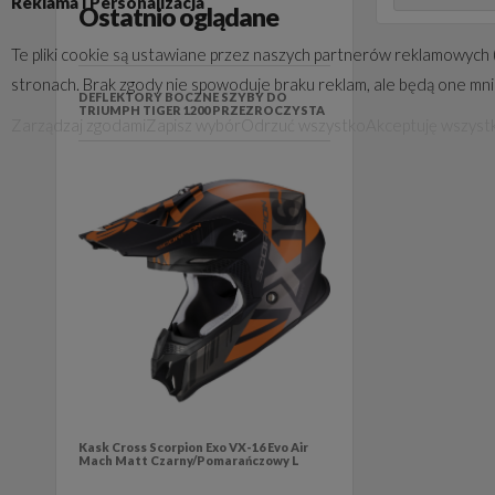
Reklama i Personalizacja
Ostatnio oglądane
Te pliki cookie są ustawiane przez naszych partnerów reklamowych 
stronach. Brak zgody nie spowoduje braku reklam, ale będą one mn
DEFLEKTORY BOCZNE SZYBY DO
TRIUMPH TIGER 1200 PRZEZROCZYSTA
Zarządzaj zgodami
Zapisz wybór
Odrzuć wszystko
Akceptuję wszyst
Kask Cross Scorpion Exo VX-16 Evo Air
Mach Matt Czarny/Pomarańczowy L