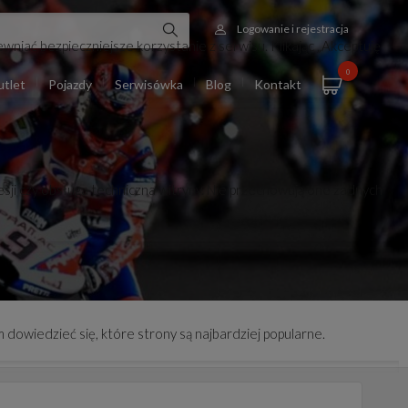
Logowanie i rejestracja
wniać bezpieczniejsze korzystanie z serwisu. Klikając „Akceptuję
0
tlet
Pojazdy
Serwisówka
Blog
Kontakt
esji czy obsługa techniczna witryny. Nie przechowują one żadnych
 dowiedzieć się, które strony są najbardziej popularne.