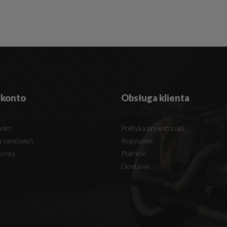
 konto
Obsługa klienta
onto
Polityka prywatności
ia zamówień
Regulamin
konta
Płatność
Dostawa