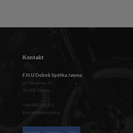
Kontakt
F.H.U Dobek Spółka Jawna
ul. Glinianska 14
33-100 Tarnów
+48 600 133 312
kontakt@motosati.pl
Facebook
Instagram
TikTok