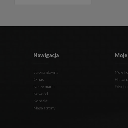
Nawigacja
Moje
Strona główna
Moje k
O nas
Histor
Nasze marki
Edycja 
Nowości
Kontakt
Mapa strony