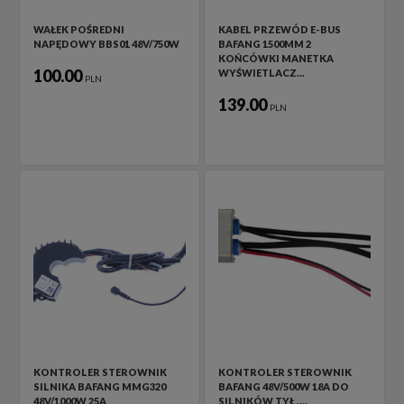
WAŁEK POŚREDNI
KABEL PRZEWÓD E-BUS
NAPĘDOWY BBS01 48V/750W
BAFANG 1500MM 2
KOŃCÓWKI MANETKA
100.00
WYŚWIETLACZ…
PLN
139.00
PLN
KONTROLER STEROWNIK
KONTROLER STEROWNIK
SILNIKA BAFANG MMG320
BAFANG 48V/500W 18A DO
48V/1000W 25A
SILNIKÓW TYŁ ,…