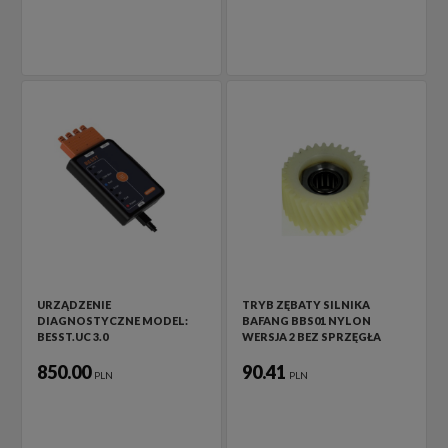
URZĄDZENIE
TRYB ZĘBATY SILNIKA
DIAGNOSTYCZNE MODEL:
BAFANG BBS01 NYLON
BESST.UC 3.0
WERSJA 2 BEZ SPRZĘGŁA
850.00
90.41
PLN
PLN