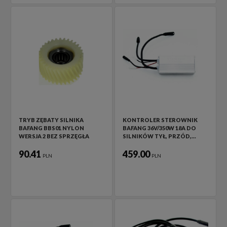
TRYB ZĘBATY SILNIKA
KONTROLER STEROWNIK
BAFANG BBS01 NYLON
BAFANG 36V/350W 18A DO
WERSJA 2 BEZ SPRZĘGŁA
SILNIKÓW TYŁ, PRZÓD,…
90.41
459.00
PLN
PLN