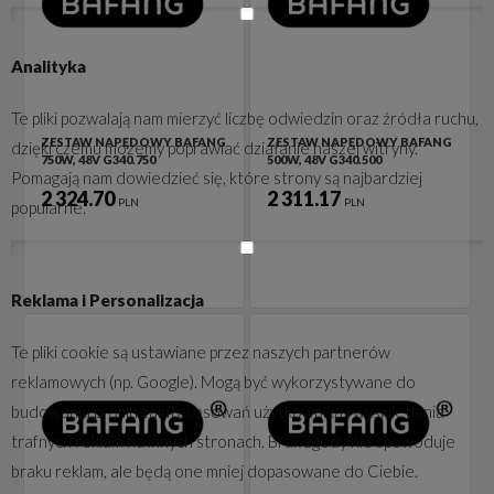
Analityka
Te pliki pozwalają nam mierzyć liczbę odwiedzin oraz źródła ruchu,
ZESTAW NAPĘDOWY BAFANG
ZESTAW NAPĘDOWY BAFANG
dzięki czemu możemy poprawiać działanie naszej witryny.
750W, 48V G340.750
500W, 48V G340.500
Pomagają nam dowiedzieć się, które strony są najbardziej
2 324.70
2 311.17
PLN
PLN
popularne.
Reklama i Personalizacja
Te pliki cookie są ustawiane przez naszych partnerów
reklamowych (np. Google). Mogą być wykorzystywane do
budowania profilu zainteresowań użytkownika i wyświetlania
trafnych reklam na innych stronach. Brak zgody nie spowoduje
braku reklam, ale będą one mniej dopasowane do Ciebie.