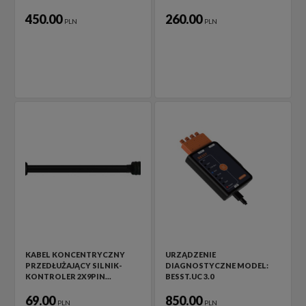
450.00
260.00
PLN
PLN
KABEL KONCENTRYCZNY
URZĄDZENIE
PRZEDŁUŻAJĄCY SILNIK-
DIAGNOSTYCZNE MODEL:
KONTROLER 2X9PIN…
BESST.UC 3.0
69.00
850.00
PLN
PLN