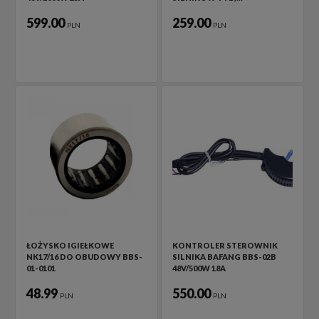
599.00
259.00
PLN
PLN
ŁOŻYSKO IGIEŁKOWE
KONTROLER STEROWNIK
NK17/16 DO OBUDOWY BBS-
SILNIKA BAFANG BBS-02B
01-0101
48V/500W 18A
48.99
550.00
PLN
PLN