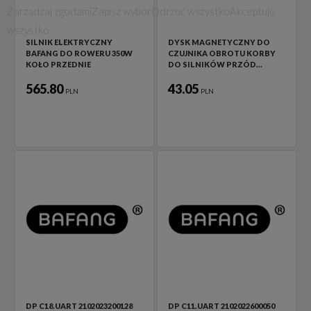
Zarządzaj zgodami
Zapisz wybór
Odrzuć wszystko
Akceptuję
wszystko
SILNIK ELEKTRYCZNY
DYSK MAGNETYCZNY DO
BAFANG DO ROWERU 350W
CZUJNIKA OBROTU KORBY
KOŁO PRZEDNIE
DO SILNIKÓW PRZÓD…
565.80
43.05
PLN
PLN
DP C18.UART 2102023200128
DP C11.UART 2102022600050