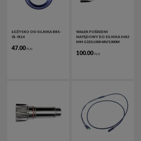
ŁOŻYSKO OSI SILNIKA BBS-
WAŁEK POŚREDNI
01-0114
NAPĘDOWY DO SILNIKA H615
MM G320.1000 48V/1000W
47.00
PLN
100.00
PLN