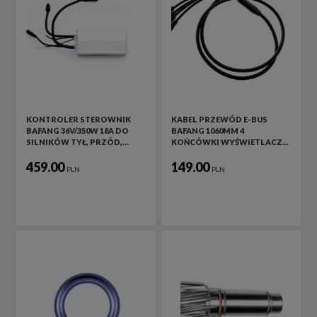
KONTROLER STEROWNIK
KABEL PRZEWÓD E-BUS
BAFANG 36V/350W 18A DO
BAFANG 1060MM 4
SILNIKÓW TYŁ, PRZÓD,…
KOŃCÓWKI WYŚWIETLACZ…
459.00
149.00
PLN
PLN