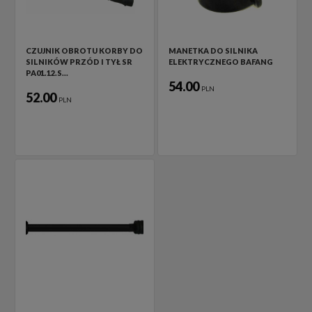
CZUJNIK OBROTU KORBY DO
MANETKA DO SILNIKA
SILNIKÓW PRZÓD I TYŁ SR
ELEKTRYCZNEGO BAFANG
PA01.12.S…
54.00
PLN
52.00
PLN