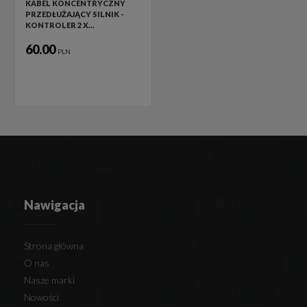
KABEL KONCENTRYCZNY
PRZEDŁUŻAJĄCY SILNIK -
KONTROLER 2 X…
60.00
PLN
Nawigacja
Strona główna
O nas
Nasze marki
Nowości