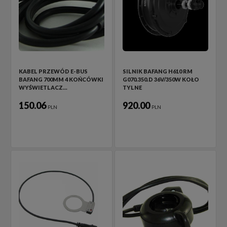
KABEL PRZEWÓD E-BUS
SILNIK BAFANG H610 RM
BAFANG 700MM 4 KOŃCÓWKI
G070.350.D 36V/350W KOŁO
WYŚWIETLACZ…
TYLNE
150.06
920.00
PLN
PLN