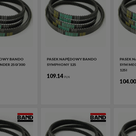
DOWY BANDO
PASEK NAPĘDOWY BANDO
PASEK 
NDER 250/300
SYMPHONY 125
SYM MEG
125I
109.14
PLN
104.0