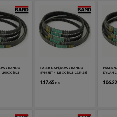
DOWY BANDO
PASEK NAPĘDOWY BANDO
PASEK 
I 200CC (818-
SYM JET 4 125CC (818-19,5-28)
DYLAN 1
117.65
106.2
PLN