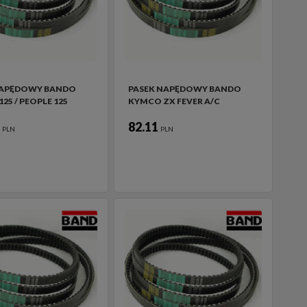
NAPĘDOWY BANDO
PASEK NAPĘDOWY BANDO
125 / PEOPLE 125
KYMCO ZX FEVER A/C
4
82.11
PLN
PLN