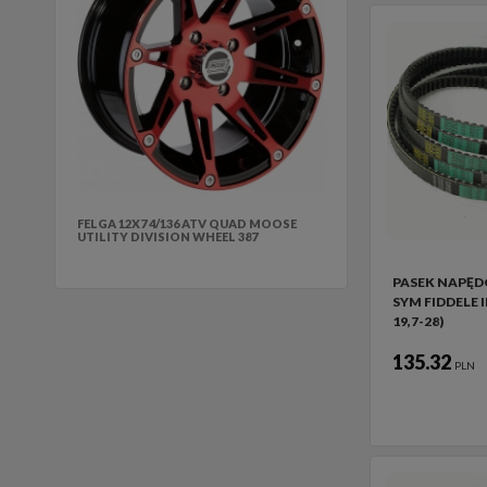
FELGA 12X7 4/136 ATV QUAD MOOSE
UTILITY DIVISION WHEEL 387
PASEK NAPĘ
SYM FIDDELE II
19,7-28)
135.32
PLN