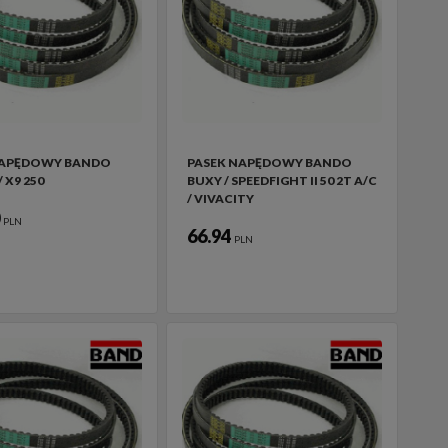
NAPĘDOWY BANDO
PASEK NAPĘDOWY BANDO
/ X9 250
BUXY / SPEEDFIGHT II 50 2T A/C
/ VIVACITY
0
PLN
66.94
PLN