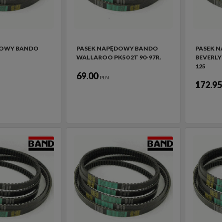
DOWY BANDO
PASEK NAPĘDOWY BANDO
PASEK 
WALLAROO PK50 2T 90-97R.
BEVERLY 
125
69.00
PLN
172.9