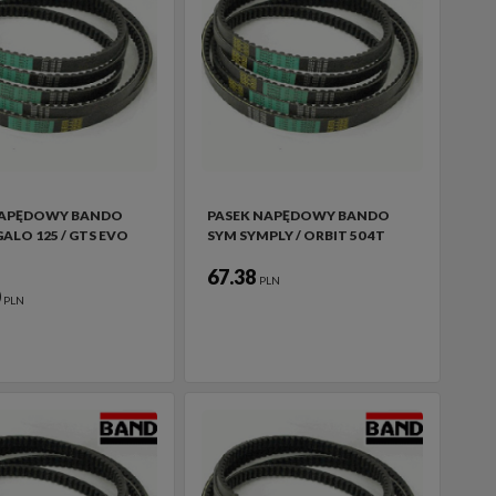
NAPĘDOWY BANDO
PASEK NAPĘDOWY BANDO
ALO 125 / GTS EVO
SYM SYMPLY / ORBIT 50 4T
67.38
PLN
0
PLN