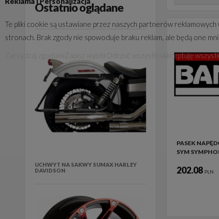
Reklama i Personalizacja
Ostatnio oglądane
Te pliki cookie są ustawiane przez naszych partnerów reklamowych 
stronach. Brak zgody nie spowoduje braku reklam, ale będą one mn
Zarządzaj zgodami
Zapisz wybór
Odrzuć wszystko
Akceptuję wszyst
PASEK NAPĘ
SYM SYMPHON
UCHWYT NA SAKWY SUMAX HARLEY
202.08
DAVIDSON
PLN