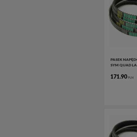
PASEK NAPĘ
SYM QUAD LA
171.90
PLN