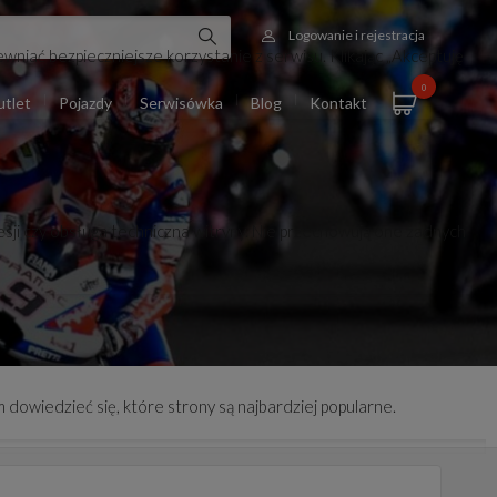
Logowanie i rejestracja
wniać bezpieczniejsze korzystanie z serwisu. Klikając „Akceptuję
0
tlet
Pojazdy
Serwisówka
Blog
Kontakt
esji czy obsługa techniczna witryny. Nie przechowują one żadnych
 dowiedzieć się, które strony są najbardziej popularne.