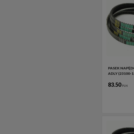
PASEK NAPĘ
ADLY (23100-1
83.50
PLN