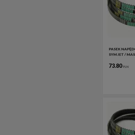
PASEK NAPĘ
SYM JET / MA
73.80
PLN