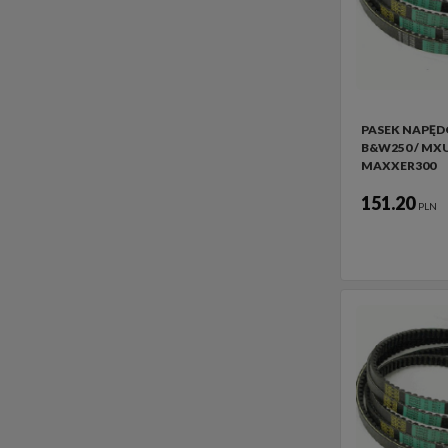
PASEK NAPĘ
B&W250 / MXU
MAXXER300
151.20
PLN