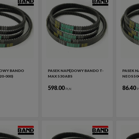
DOWY BANDO
PASEK NAPĘDOWY BANDO T-
PASEK 
20-000)
MAX 530 ABS
NEOS 50
598.00
86.40
PLN
P