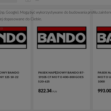
(np. Google). Mogą być wykorzystywane do budowania profilu zainter
iej dopasowane do Ciebie.
ko
DOWY BANDO
PASEK NAPĘDOWY BANDO B7-
PASEK 
Y 125 18-22
19105 CF MOTO 400-800 GOES
MOTO U
520-625
1000
822.34
993.0
PLN