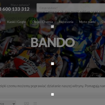
Masz pytania?
8 600 133 312
lizacji treści, dostosowywać i mierzyć skuteczność reklam oraz zape
(Google) informacji o tym, jak korzystasz z naszej witryny.
ż
Kaski i Gogle
Oleje i Chemia
Akcesoria
Moto marki
Ou
BANDO
trony, takich jak bezpieczne logowanie, zapamiętywanie postępów w s
zgody.
 dzięki czemu możemy poprawiać działanie naszej witryny. Pomagają nam