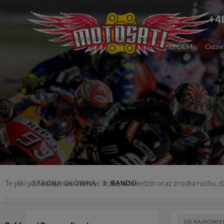
Dbamy o Twoją prywatność
+4
Używamy plików cookie i podobnych technologii, aby pomóc w persona
wszystko”, zgadzasz się na udostępnianie nam oraz naszym partnerom 
Części zamienne
Części OEM
Odzie
Niezbędne
Te pliki cookie są kluczowe dla zapewnienia podstawowych funkcji s
danych pozwalających na Twoją identyfikację i nie wymagają Twojej 
Analityka
Te pliki pozwalają nam mierzyć liczbę odwiedzin oraz źródła ruchu,
STRONA GŁÓWNA
BANDO