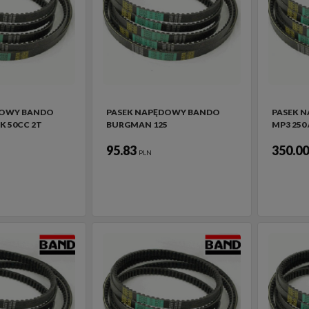
DOWY BANDO
PASEK NAPĘDOWY BANDO
PASEK 
SK 50CC 2T
BURGMAN 125
MP3 250 
95.83
350.0
PLN