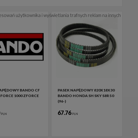
esowań użytkownika i wyświetlania trafnych reklam na innych
NAPĘDOWY BANDO CF
PASEK NAPĘDOWY 820X18X30
FORCE 1000 ZFORCE
BANDO HONDA SH SKY S8R 50
(96-)
0
67.76
PLN
PLN