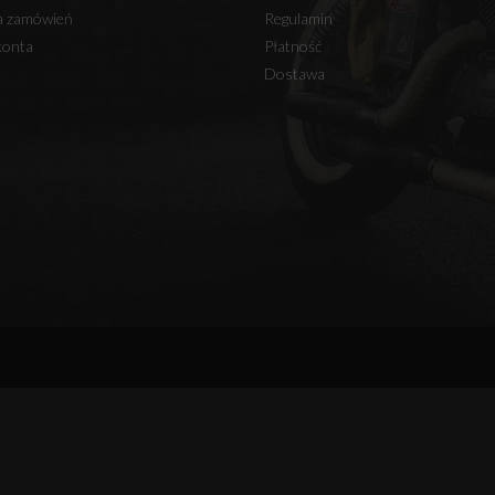
ia zamówień
Regulamin
konta
Płatność
Dostawa