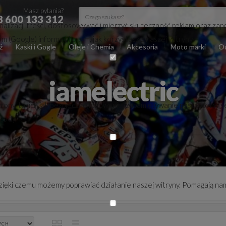
Masz pytania?
8 600 133 312
lizacji treści, dostosowywać i mierzyć skuteczność reklam oraz zape
(Google) informacji o tym, jak korzystasz z naszej witryny.
ż
Kaski i Gogle
Oleje i Chemia
Akcesoria
Moto marki
Ou
iamelectric
trony, takich jak bezpieczne logowanie, zapamiętywanie postępów w s
zgody.
 dzięki czemu możemy poprawiać działanie naszej witryny. Pomagają nam