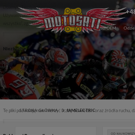
Dbamy o Twoją prywatność
+4
Używamy plików cookie i podobnych technologii, aby pomóc w persona
wszystko”, zgadzasz się na udostępnianie nam oraz naszym partnerom 
Części zamienne
Części OEM
Odzie
Niezbędne
Te pliki cookie są kluczowe dla zapewnienia podstawowych funkcji s
danych pozwalających na Twoją identyfikację i nie wymagają Twojej 
Analityka
Te pliki pozwalają nam mierzyć liczbę odwiedzin oraz źródła ruchu,
STRONA GŁÓWNA
IAMELECTRIC