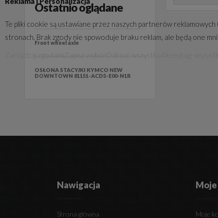
Reklama i Personalizacja
Ostatnio oglądane
Te pliki cookie są ustawiane przez naszych partnerów reklamowych 
stronach. Brak zgody nie spowoduje braku reklam, ale będą one mn
Front wheel axle
Zarządzaj zgodami
Zapisz wybór
Odrzuć wszystko
Akceptuję wszyst
OSŁONA STACYJKI KYMCO NEW
DOWNTOWN 81151-ACD5-E00-N1R
Nawigacja
Moje
Strona główna
Moje k