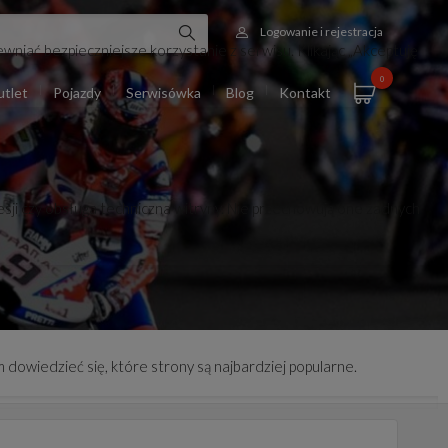
Logowanie i rejestracja
wniać bezpieczniejsze korzystanie z serwisu. Klikając „Akceptuję
0
tlet
Pojazdy
Serwisówka
Blog
Kontakt
esji czy obsługa techniczna witryny. Nie przechowują one żadnych
 dowiedzieć się, które strony są najbardziej popularne.