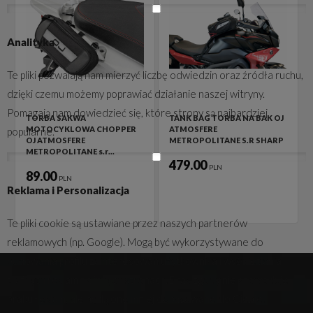
Analityka
Te pliki pozwalają nam mierzyć liczbę odwiedzin oraz źródła ruchu,
dzięki czemu możemy poprawiać działanie naszej witryny.
Pomagają nam dowiedzieć się, które strony są najbardziej
TORBA SAKWA
TANK BAG TORBA NA BAK OJ
MOTOCYKLOWA CHOPPER
ATMOSFERE
popularne.
OJ ATMOSFERE
METROPOLITANE S.R SHARP
METROPOLITANE s.r…
479.00
PLN
89.00
PLN
Reklama i Personalizacja
Te pliki cookie są ustawiane przez naszych partnerów
reklamowych (np. Google). Mogą być wykorzystywane do
budowania profilu zainteresowań użytkownika i wyświetlania
trafnych reklam na innych stronach. Brak zgody nie spowoduje
braku reklam, ale będą one mniej dopasowane do Ciebie.