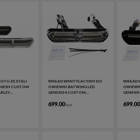
TU ZE STALI
WKŁAD WENTYLACYJNY DO
WKŁAD 
 MESH CUSTOM
OWIEWKI BATWING LED
OWIEWK
ARLEY…
GENESIS 4 CUSTOM…
GENESIS
699.00
699.0
PLN