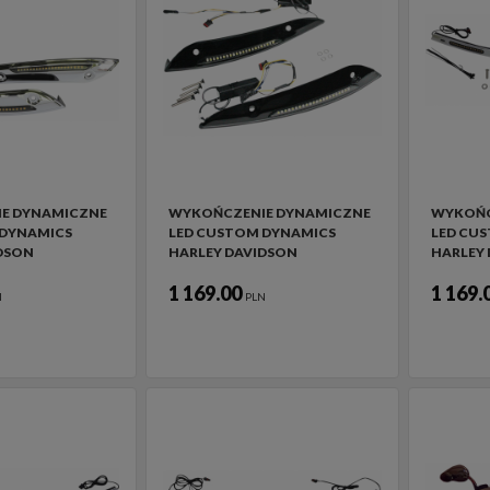
E DYNAMICZNE
WYKOŃCZENIE DYNAMICZNE
WYKOŃC
 DYNAMICS
LED CUSTOM DYNAMICS
LED CU
DSON
HARLEY DAVIDSON
HARLEY
1 169.00
1 169.
N
PLN