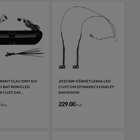
WENTYLACYJNY DO
ZESTAW OŚWIETLENIA LED
I BATWING LED
CUSTOM DYNAMICS HARLEY
 4 CUSTOM…
DAVIDSON
0
229.00
PLN
PLN