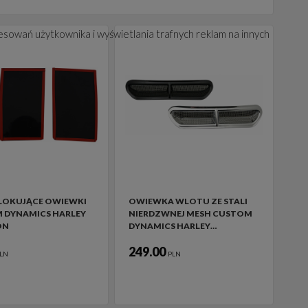
esowań użytkownika i wyświetlania trafnych reklam na innych
BLOKUJĄCE OWIEWKI
OWIEWKA WLOTU ZE STALI
 DYNAMICS HARLEY
NIERDZWNEJ MESH CUSTOM
ON
DYNAMICS HARLEY…
249.00
LN
PLN