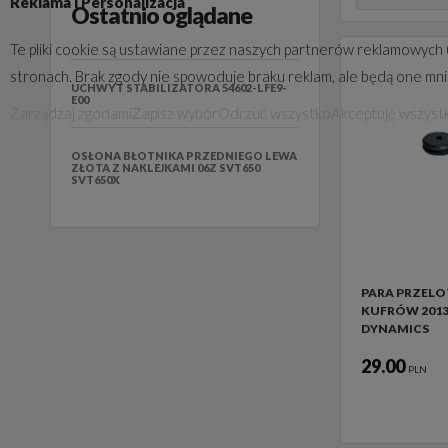
Reklama i Personalizacja
Ostatnio oglądane
Te pliki cookie są ustawiane przez naszych partnerów reklamowych 
stronach. Brak zgody nie spowoduje braku reklam, ale będą one mn
UCHWYT STABILIZATORA 54602-LFE9-
E00
Zarządzaj zgodami
Zapisz wybór
Odrzuć wszystko
Akceptuję wszyst
OSŁONA BŁOTNIKA PRZEDNIEGO LEWA
ZŁOTA Z NAKLEJKAMI 06Z SVT650
SVT650X
PARA PRZELO
KUFRÓW 201
DYNAMICS
29.00
PLN