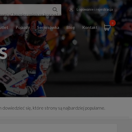
Logowanie i rejestracja
wniać bezpieczniejsze korzystanie z serwisu. Klikając „Akceptuję
0
tlet
Pojazdy
Serwisówka
Blog
Kontakt
S
esji czy obsługa techniczna witryny. Nie przechowują one żadnych
 dowiedzieć się, które strony są najbardziej popularne.