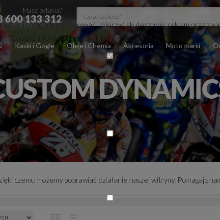
Masz pytania?
8 600 133 312
lizacji treści, dostosowywać i mierzyć skuteczność reklam oraz zape
(Google) informacji o tym, jak korzystasz z naszej witryny.
ż
Kaski i Gogle
Oleje i Chemia
Akcesoria
Moto marki
Ou
CUSTOM DYNAMIC
trony, takich jak bezpieczne logowanie, zapamiętywanie postępów w s
zgody.
 dzięki czemu możemy poprawiać działanie naszej witryny. Pomagają nam