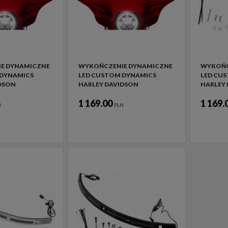
E DYNAMICZNE
WYKOŃCZENIE DYNAMICZNE
WYKOŃC
 DYNAMICS
LED CUSTOM DYNAMICS
LED CU
DSON
HARLEY DAVIDSON
HARLEY
1 169.00
1 169.
N
PLN