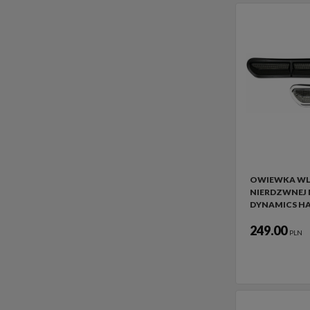
OWIEWKA WLO
NIERDZWNEJ
DYNAMICS H
249.00
PLN