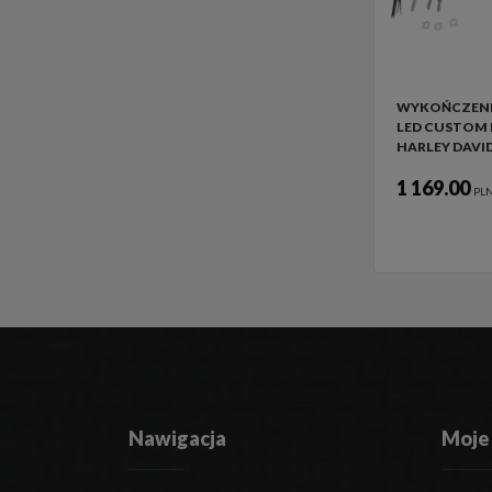
WYKOŃCZENI
LED CUSTOM
HARLEY DAVI
1 169.00
PL
Nawigacja
Moje