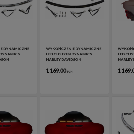
E DYNAMICZNE
WYKOŃCZENIE DYNAMICZNE
WYKOŃC
 DYNAMICS
LED CUSTOM DYNAMICS
LED CU
DSON
HARLEY DAVIDSON
HARLEY
1 169.00
1 169.
N
PLN