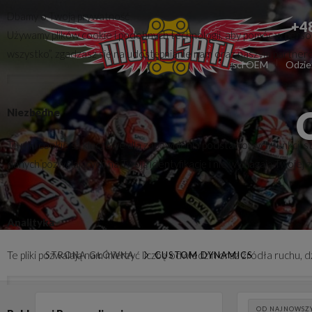
Dbamy o Twoją prywatność
+4
Używamy plików cookie i podobnych technologii, aby pomóc w persona
wszystko”, zgadzasz się na udostępnianie nam oraz naszym partnerom 
Części zamienne
Części OEM
Odzie
Niezbędne
Te pliki cookie są kluczowe dla zapewnienia podstawowych funkcji s
danych pozwalających na Twoją identyfikację i nie wymagają Twojej 
Analityka
Te pliki pozwalają nam mierzyć liczbę odwiedzin oraz źródła ruchu,
STRONA GŁÓWNA
CUSTOM DYNAMICS