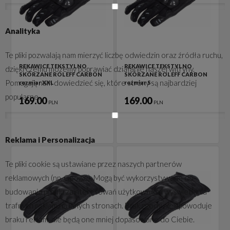
Analityka
Te pliki pozwalają nam mierzyć liczbę odwiedzin oraz źródła ruchu,
RĘKAWICE TEKSTYLNO
RĘKAWICE TEKSTYLNO
dzięki czemu możemy poprawiać działanie naszej witryny.
SKÓRZANE ROLEFF CARBON
SKÓRZANE ROLEFF CARBON
Pomagają nam dowiedzieć się, które strony są najbardziej
rozmiar XXL
rozmiar S
popularne.
169.00
169.00
PLN
PLN
Reklama i Personalizacja
Te pliki cookie są ustawiane przez naszych partnerów
reklamowych (np. Google). Mogą być wykorzystywane do
budowania profilu zainteresowań użytkownika i wyświetlania
trafnych reklam na innych stronach. Brak zgody nie spowoduje
braku reklam, ale będą one mniej dopasowane do Ciebie.