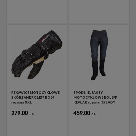
RĘKAWICE MOTOCYKLOWE
SPODNIE JEANSY
SKÓRZANE ROLEFF RO69
MOTOCYKLOWE ROLEFF
rozmiar XXL
KEVLAR rozmiar 35 LADY
279.00
459.00
PLN
PLN