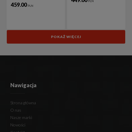
449.00
PLN
459.00
PLN
POKAŻ WIĘCEJ
Nawigacja
Strona główna
O nas
Nasze marki
Nowości