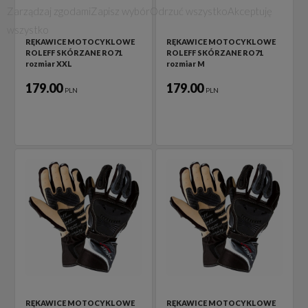
Zarządzaj zgodami
Zapisz wybór
Odrzuć wszystko
Akceptuję
wszystko
RĘKAWICE MOTOCYKLOWE
RĘKAWICE MOTOCYKLOWE
ROLEFF SKÓRZANE RO71
ROLEFF SKÓRZANE RO71
rozmiar XXL
rozmiar M
179.00
179.00
PLN
PLN
RĘKAWICE MOTOCYKLOWE
RĘKAWICE MOTOCYKLOWE