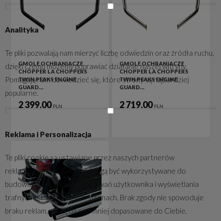
Analityka
Te pliki pozwalają nam mierzyć liczbę odwiedzin oraz źródła ruchu,
GMOLE OCHRANIACZE
GMOLE OCHRANIACZE
dzięki czemu możemy poprawiać działanie naszej witryny.
CHOPPER LA CHOPPERS
CHOPPER LA CHOPPERS
Pomagają nam dowiedzieć się, które strony są najbardziej
TWIN PEAKS ENGINE
TWIN PEAKS ENGINE
GUARD…
GUARD…
popularne.
2 399.00
2 719.00
PLN
PLN
Reklama i Personalizacja
Te pliki cookie są ustawiane przez naszych partnerów
reklamowych (np. Google). Mogą być wykorzystywane do
budowania profilu zainteresowań użytkownika i wyświetlania
trafnych reklam na innych stronach. Brak zgody nie spowoduje
braku reklam, ale będą one mniej dopasowane do Ciebie.