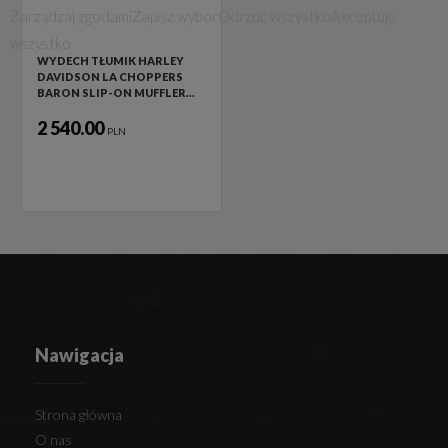
Zarządzaj zgodami
Zapisz wybór
Odrzuć wszystko
Akceptuję
wszystko
WYDECH TŁUMIK HARLEY
DAVIDSON LA CHOPPERS
BARON SLIP-ON MUFFLER…
2 540.00
PLN
Nawigacja
Strona główna
O nas