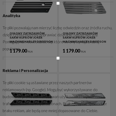
Analityka
Te pliki pozwalają nam mierzyć liczbę odwiedzin oraz źródła ruchu,
OSŁONY ZATRZASKÓW
OSŁONY ZATRZASKÓW
dzięki czemu możemy poprawiać działanie naszej witryny.
SAKW KUFRÓW JOKER
SAKW KUFRÓW JOKER
Pomagają nam dowiedzieć się, które strony są najbardziej
MACHINE HARLEY DAVIDSON
MACHINE HARLEY DAVIDSON
popularne.
1 179.00
1 179.00
PLN
PLN
Reklama i Personalizacja
Te pliki cookie są ustawiane przez naszych partnerów
reklamowych (np. Google). Mogą być wykorzystywane do
budowania profilu zainteresowań użytkownika i wyświetlania
trafnych reklam na innych stronach. Brak zgody nie spowoduje
braku reklam, ale będą one mniej dopasowane do Ciebie.