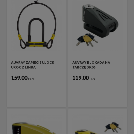
AUVRAY ZAPIĘCIE ULOCK
AUVRAY BLOKADA NA
UROC Z LINKĄ
TARCZĘ DK06
159.00
119.00
PLN
PLN