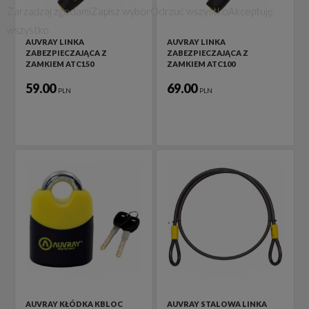
Zarządzaj zgodami
Zapisz wybór
Odrzuć wszystko
Akceptuję
wszystko
AUVRAY LINKA
AUVRAY LINKA
ZABEZPIECZAJĄCA Z
ZABEZPIECZAJĄCA Z
ZAMKIEM ATC150
ZAMKIEM ATC100
59.00
69.00
PLN
PLN
AUVRAY KŁÓDKA KBLOC
AUVRAY STALOWA LINKA